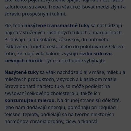
kalorickou stravou. Treba však rozlišovať medzi zlými a
zdraviu prospešnými tukmi.
Zlé, teda
nasýtené transmastné tuky
sa nachádzajú
najmä v stužených rastlinných tukoch a margarínoch.
Pridávajú sa do koláčov, zákuskov, do hotového
lístkového či iného cesta alebo do polotovarov. Okrem
toho, že majú veľa kalórií, zvyšujú
riziko srdcovo-
cievnych chorôb
. Tým sa rozhodne vyhýbajte.
Nasýtené tuky
sa však nachádzajú aj v mäse, mlieku a
mliečnych produktoch, v syroch a klasickom masle.
Strava bohatá na tieto tuky sa môže podieľať na
zvyšovaní celkového cholesterolu, takže ich
konzumujte s mierou
. Na druhej strane sú dôležité,
lebo nám dodávajú energiu, pomáhajú pri regulácii
telesnej teploty, podieľajú sa na tvorbe niektorých
hormónov, chránia orgány, cievy a tkanivá.