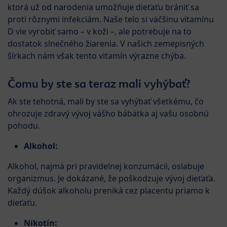
ktorá už od narodenia umožňuje dieťaťu brániť sa
proti rôznymi infekciám. Naše telo si väčšinu vitamínu
D vie vyrobiť samo – v koži –, ale potrebuje na to
dostatok slnečného žiarenia. V našich zemepisných
šírkach nám však tento vitamín výrazne chýba.
Čomu by ste sa teraz mali vyhýbať?
Ak ste tehotná, mali by ste sa vyhýbať všetkému, čo
ohrozuje zdravý vývoj vášho bábätka aj vašu osobnú
pohodu.
Alkohol:
Alkohol, najmä pri pravidelnej konzumácii, oslabuje
organizmus. Je dokázané, že poškodzuje vývoj dieťaťa.
Každý dúšok alkoholu preniká cez placentu priamo k
dieťaťu.
Nikotín: