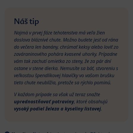
Náš tip
Najmä v prvej fáze tehotenstva má veľa žien
doslova bláznivé chute. Možno budete jesť od rána
do večera len banány, chrúmať keksy alebo loviť zo
zaváraninového pohára kvasené uhorky. Prípadne
vám tak zachutí omietka zo steny, že za pár dní
ostane v stene dierka. Nemusíte sa báť, stvoreniu s
veľkosťou špendlíkovej hlavičky vo vašom brušku
tieto chute neublížia, pretože sa rýchlo pominú.
V každom prípade sa však už teraz snažte
uprednostňovať potraviny
, ktoré obsahujú
vysoký podiel železa a kyseliny listovej
.