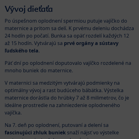
Vývoj dieťaťa
Po úspešnom oplodnení spermiou putuje vajíčko do
maternice a pritom sa delí. K prvému deleniu dochádza
24 hodín po počatí. Bunka sa opäť rozdelí každých 12
až 15 hodín. Vytvárajú sa
prvé orgány a sústavy
ľudského tela
.
Päť dní po oplodnení doputovalo vajíčko rozdelené na
mnoho buniek do maternice.
V maternici sa medzitým vytvárajú podmienky na
optimálny vývoj a rast budúceho bábätka. Výstelka
maternice dorástla do hrúbky 7 až 8 milimetrov, čo je
ideálne prostredie na zahniezdenie oplodneného
vajíčka.
Na 7. deň po oplodnení, putovaní a delení sa
fascinujúci zhluk buniek
snaží nájsť vo výstelke