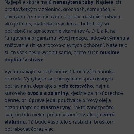
Najlepšie skóre majú
nenasýtené tuky
. Nájdete ich
predovšetkým v zelenine, orechoch, semenách, v
olivovom či slnečnicovom oleji a v mastných rybách,
ako je losos, makrela či sardinka. Tieto tuky sú
potrebné na spracovanie vitamínov A, D, E a K, na
fungovanie organizmu, vývoj mozgu, látkovú výmenu a
znižovanie rizika srdcovo-cievnych ochorení. Naše telo
si ich však nevie vyrobiť samo, preto si ich
musíme
dopĺňať v strave
.
Vychutnávajte si rozmanitosť, ktorú vám ponúka
príroda. Vyhýbajte sa priemyselne spracovaným
potravinám, doprajte si
veľa čerstvého
, najmä
surového
ovocia a zeleniny
, zjedzte za hrsť orechov
denne, pri úprave jedál používajte olivový olej a
nezabúdajte na
mastné ryby
. Takto zabezpečíte
svojmu telu nielen prísun vitamínov, ale aj
cennú
vlákninu
. Tú bude vaše telo s rastúcim bruškom
potrebovať čoraz viac.