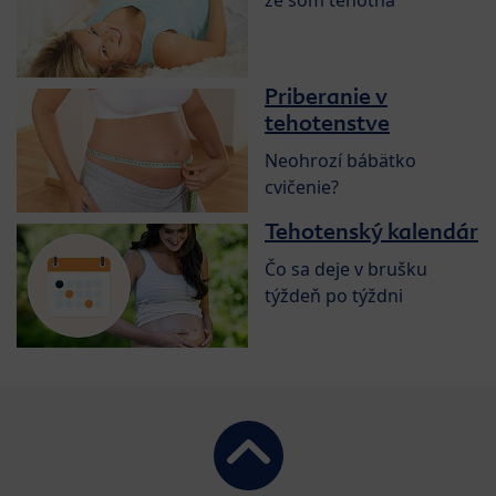
Priberanie v
tehotenstve
Neohrozí bábätko
cvičenie?
Tehotenský kalendár
Čo sa deje v brušku
týždeň po týždni