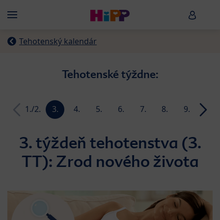
Skip to main content
HiPP B
Menü
Tehotenský kalendár
Tehotenské týždne:
1./2.
3.
4.
5.
6.
7.
8.
9.
10.
week
week
week
week
week
week
week
week
week
3. týždeň tehotenstva (3.
TT): Zrod nového života