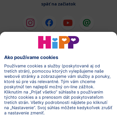
späť na začiatok
HiPP Mlieka
HiPP Príkrmy
HiPP Deti od 1 do 3 rokov
HiPP Starostlivosť
HiPP Tehotenstvo
Ochrana osobných údajov
Cookies a pravidlá používania webovej stránky
Imprint
O spoločnosti HiPP
Kontakt