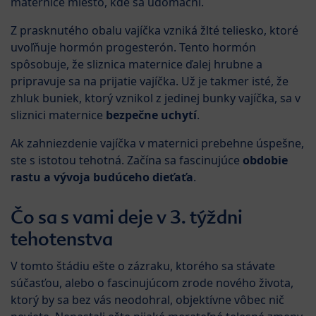
maternice miesto, kde sa udomácni.
Z prasknutého obalu vajíčka vzniká žlté teliesko, ktoré
uvoľňuje hormón progesterón. Tento hormón
spôsobuje, že sliznica maternice ďalej hrubne a
pripravuje sa na prijatie vajíčka. Už je takmer isté, že
zhluk buniek, ktorý vznikol z jedinej bunky vajíčka, sa v
sliznici maternice
bezpečne uchytí
.
Ak zahniezdenie vajíčka v maternici prebehne úspešne,
ste s istotou tehotná. Začína sa fascinujúce
obdobie
rastu a vývoja budúceho dieťaťa
.
Čo sa s vami deje v 3. týždni
tehotenstva
V tomto štádiu ešte o zázraku, ktorého sa stávate
súčasťou, alebo o fascinujúcom zrode nového života,
ktorý by sa bez vás neodohral, objektívne vôbec nič