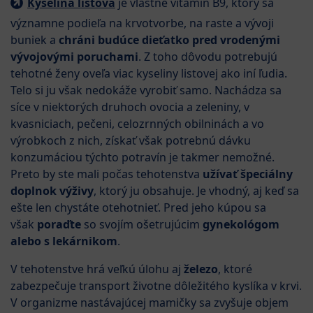
Kyselina listová
je vlastne vitamín B9, ktorý sa
významne podieľa na krvotvorbe, na raste a vývoji
buniek a
chráni budúce dieťatko pred vrodenými
vývojovými poruchami
. Z toho dôvodu potrebujú
tehotné ženy oveľa viac kyseliny listovej ako iní ľudia.
Telo si ju však nedokáže vyrobiť samo. Nachádza sa
síce v niektorých druhoch ovocia a zeleniny, v
kvasniciach, pečeni, celozrnných obilninách a vo
výrobkoch z nich, získať však potrebnú dávku
konzumáciou týchto potravín je takmer nemožné.
Preto by ste mali počas tehotenstva
užívať špeciálny
doplnok výživy
, ktorý ju obsahuje. Je vhodný, aj keď sa
ešte len chystáte otehotnieť. Pred jeho kúpou sa
však
poraďte
so svojím ošetrujúcim
gynekológom
alebo s lekárnikom
.
V tehotenstve hrá veľkú úlohu aj
železo
, ktoré
zabezpečuje transport životne dôležitého kyslíka v krvi.
V organizme nastávajúcej mamičky sa zvyšuje objem