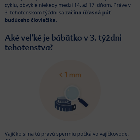
cyklu, obvykle niekedy medzi 14. až 17. dňom. Práve v
3. tehotenskom týždni sa
začína úžasná púť
budúceho človiečika
.
Aké veľké je bábätko v 3. týždni
tehotenstva?
Vajíčko si na tú pravú spermiu počká vo vajíčkovode.