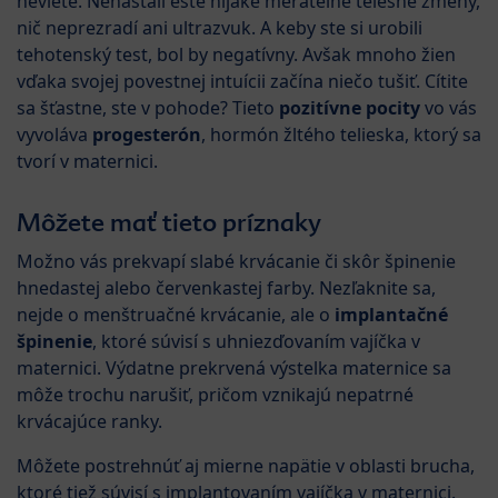
neviete. Nenastali ešte nijaké merateľné telesné zmeny,
nič neprezradí ani ultrazvuk. A keby ste si urobili
tehotenský test, bol by negatívny. Avšak mnoho žien
vďaka svojej povestnej intuícii začína niečo tušiť. Cítite
sa šťastne, ste v pohode? Tieto
pozitívne pocity
vo vás
vyvoláva
progesterón
, hormón žltého telieska, ktorý sa
tvorí v maternici.
Môžete mať tieto príznaky
Možno vás prekvapí slabé krvácanie či skôr špinenie
hnedastej alebo červenkastej farby. Nezľaknite sa,
nejde o menštruačné krvácanie, ale o
implantačné
špinenie
, ktoré súvisí s uhniezďovaním vajíčka v
maternici. Výdatne prekrvená výstelka maternice sa
môže trochu narušiť, pričom vznikajú nepatrné
krvácajúce ranky.
Môžete postrehnúť aj mierne napätie v oblasti brucha,
ktoré tiež súvisí s implantovaním vajíčka v maternici.