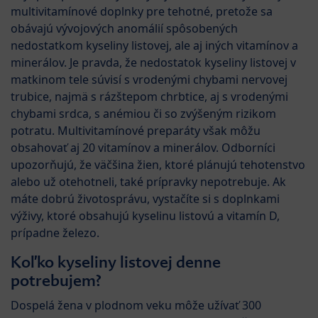
multivitamínové doplnky pre tehotné, pretože sa
obávajú vývojových anomálií spôsobených
nedostatkom kyseliny listovej, ale aj iných vitamínov a
minerálov. Je pravda, že nedostatok kyseliny listovej v
matkinom tele súvisí s vrodenými chybami nervovej
trubice, najmä s rázštepom chrbtice, aj s vrodenými
chybami srdca, s anémiou či so zvýšeným rizikom
potratu. Multivitamínové preparáty však môžu
obsahovať aj 20 vitamínov a minerálov. Odborníci
upozorňujú, že väčšina žien, ktoré plánujú tehotenstvo
alebo už otehotneli, také prípravky nepotrebuje. Ak
máte dobrú životosprávu, vystačíte si s doplnkami
výživy, ktoré obsahujú kyselinu listovú a vitamín D,
prípadne železo.
Koľko kyseliny listovej denne
potrebujem?
Dospelá žena v plodnom veku môže užívať 300