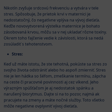
Nikotín zvyšuje srdcovú frekvenciu a vytvára v tele
stres. Spôsobuje, že prietok krvi v maternici je
nedostatočný, čo negatívne vplýva na vývoj dieťaťa.
Keďže novovytvorená výstelka maternice je bohato
zásobovaná krvou, môžu sa v nej ukladať rôzne toxíny.
Okrem toho fajčenie vedie k závislosti, ktorá sa nedá
zosúladiť s tehotenstvom.
Stres:
Keď už máte istotu, že ste tehotná, pokúste sa stres zo
svojho života odstrániť alebo ho aspoň zmierniť. Stres
nie je len hádka so šéfom, zmeškanie termínu, zápcha
na ceste či pracovné povinnosti aj cez víkend. Jeho
výrazným spúšťačom je aj nedostatok spánku a
narušený biorytmus. Dajte si na to pozor, najmä ak
pracujete na zmeny a máte nočné služby. Toto všetko
môže negatívne ovplyvniť vývoj dieťaťa.