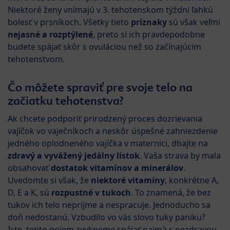
Niektoré ženy vnímajú v 3. tehotenskom týždni ľahkú
bolesť v prsníkoch. Všetky tieto
príznaky
sú však veľmi
nejasné a rozptýlené
, preto si ich pravdepodobne
budete spájať skôr s ovuláciou než so začínajúcim
tehotenstvom.
Čo môžete spraviť pre svoje telo na
začiatku tehotenstva?
Ak chcete podporiť prirodzený proces dozrievania
vajíčok vo vaječníkoch a neskôr úspešné zahniezdenie
jedného oplodneného vajíčka v maternici, dbajte na
zdravý a vyvážený jedálny lístok
. Vaša strava by mala
obsahovať
dostatok vitamínov a minerálov
.
Uvedomte si však, že
niektoré vitamíny
, konkrétne A,
D, E a K, sú
rozpustné v tukoch
. To znamená, že bez
tukov ich telo neprijme a nespracuje. Jednoducho sa
doň nedostanú. Vzbudilo vo vás slovo tuky paniku?
Iste, tento pojem zvykneme spájať najmä s nezdravou,