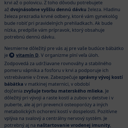
krvi až o polovicu. Z toho dôvodu potrebujete
až
dvojnásobne vyššiu dennú dávku
železa. Hladinu
železa prezradia krvné odbery, ktoré vám gynekológ
bude robiť pri pravidelných prehliadkach. Ak bude
nízka, predpíše vám prípravok, ktorý obsahuje
potrebnú dennú dávku.
Nesmierne dôležitý pre vás aj pre vaše budúce bábätko
je
vitamín D
. V organizme plní veľa úloh.
Zodpovedá za udržiavane rovnováhy a stabilného
pomeru vápnika a fosforu v krvi a podporuje ich
vstrebávanie v čreve. Zabezpečuje
správny vývoj kostí
bábätka
v matkinej maternici, v období
dojčenia
zvyšuje tvorbu materského mlieka
. Je
dôležitý pri vývoji a raste kostí a zubov v detstve i v
puberte, ale aj pri prevencii osteoporózy a iných
metabolických ochorení kostí v dospelosti. Pozitívne
vplýva na svalový a centrálny nervový systém. Je
potrebný aj na
naštartovanie vrodenej imunity
,