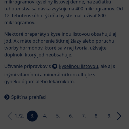
mikrogramov kyseliny listovej denne, na začiatku
tehotenstva sa dávka zvyšuje na 400 mikrogramov. Od
12. tehotenského týždňa by ste mali užívať 800
mikrogramov.
Niektoré preparáty s kyselinou listovou obsahujú aj
jód. Ak máte ochorenie štítnej žľazy alebo poruchu
tvorby hormónov, ktoré sa v nej tvoria, užívajte
doplnok, ktorý jód neobsahuje.
Užívanie prípravkov s
kyselinou listovou
, ale aj s
inými vitamínmi a minerálmi konzultujte s
gynekológom alebo lekárnikom.
Späť na prehľad
1./2.
3.
4.
5.
6.
7.
8.
9.
10.
week
week
week
week
week
week
week
week
week