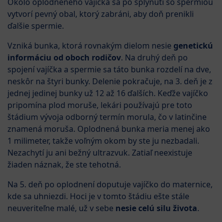
Okolo oplodneného vajíčka sa po splynutí so spermiou
vytvorí pevný obal, ktorý zabráni, aby doň prenikli
ďalšie spermie.
Vzniká bunka, ktorá rovnakým dielom nesie
genetickú
informáciu od oboch rodičov
. Na druhý deň po
spojení vajíčka a spermie sa táto bunka rozdelí na dve,
neskôr na štyri bunky. Delenie pokračuje, na 3. deň je z
jednej jedinej bunky už 12 až 16 ďalších. Keďže vajíčko
pripomína plod moruše, lekári používajú pre toto
štádium vývoja odborný termín morula, čo v latinčine
znamená moruša. Oplodnená bunka meria menej ako
1 milimeter, takže voľným okom by ste ju nezbadali.
Nezachytí ju ani bežný ultrazvuk. Zatiaľ neexistuje
žiaden náznak, že ste tehotná.
Na 5. deň po oplodnení doputuje vajíčko do maternice,
kde sa uhniezdi. Hoci je v tomto štádiu ešte stále
neuveriteľne malé, už v sebe
nesie celú silu života
.