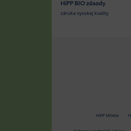
HiPP BIO zásady
záruka vysokej kvality
HiPP Mlieka
H