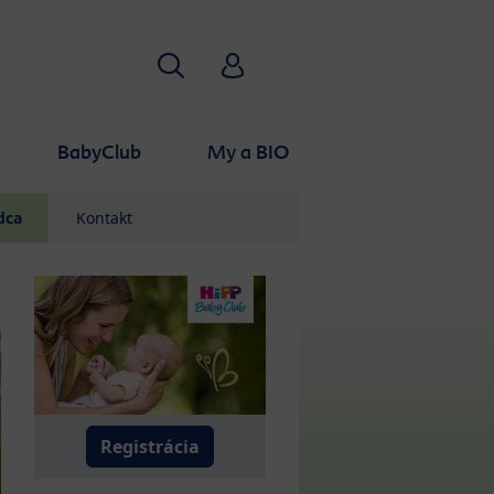
Hľadať
HiPP Babyclub
BabyClub
My a BIO
dca
Kontakt
Registrácia