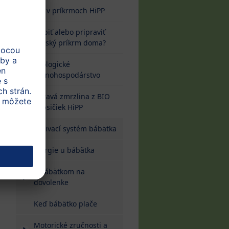
Soľ v príkrmoch HiPP
Kúpiť alebo pripraviť
detský príkrm doma?
Ekologické
poľnohospodárstvo
Zdravá zmrzlina z BIO
kapsičiek HiPP
Zaživací systém bábätka
Alergie u bábätka
S bábätkom na
dovolenke
Keď bábätko plače
Motorické zručnosti a