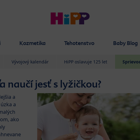
i
Kozmetika
Tehotenstvo
Baby Blog
Vývojový kalendár
HiPP oslavuje 125 let
Sprievo
 naučí jesť s lyžičkou?
ejšia a
 úzka a
 malých
tom, ako
oly
nahnevane