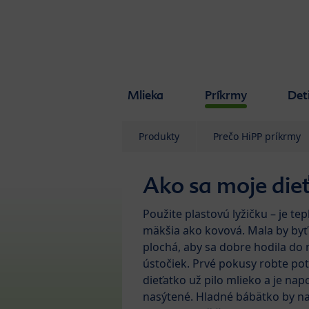
Skip to main content
Mlieka
Príkrmy
Det
Produkty
Prečo HiPP príkrmy
Ako sa moje dieťa
Použite plastovú lyžičku – je tepl
mäkšia ako kovová. Mala by byť
plochá, aby sa dobre hodila do
ústočiek. Prvé pokusy robte po
dieťatko už pilo mlieko a je nap
nasýtené. Hladné bábätko by 