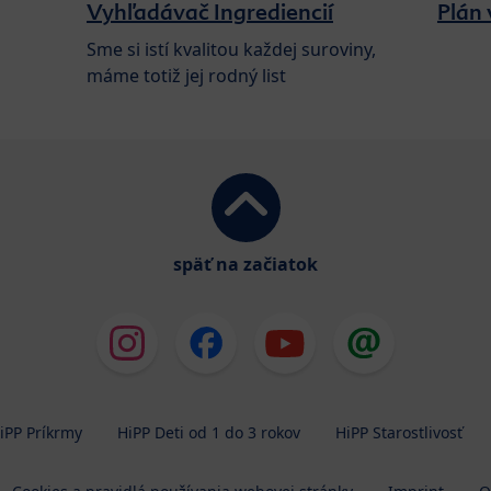
Vyhľadávač Ingrediencií
Plán 
Sme si istí kvalitou každej suroviny,
máme totiž jej rodný list
späť na začiatok
iPP Príkrmy
HiPP Deti od 1 do 3 rokov
HiPP Starostlivosť