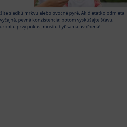
žite sladkú mrkvu alebo ovocné pyré. Ak dieťatko odmieta
zvyčajná, pevná konzistencia: potom vyskúšajte šťavu.
o urobíte prvý pokus, musíte byť sama uvoľnená!