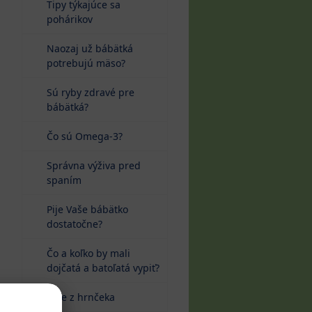
Tipy týkajúce sa
pohárikov
Naozaj už bábätká
potrebujú mäso?
Sú ryby zdravé pre
bábätká?
Čo sú Omega-3?
Správna výživa pred
spaním
Pije Vaše bábätko
dostatočne?
Čo a koľko by mali
dojčatá a batoľatá vypiť?
Pitie z hrnčeka