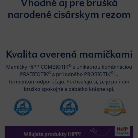
Vhodné aj pre brušká
narodené cisárskym rezom
Kvalita overená mamičkami
®
Mamičky HiPP COMBIOTIK
s unikátnou kombináciou
®
®
PRAEBIOTIK
a prírodného PROBIOTIK
L.
fermentum odporúčajú. Pochvaľujú si, že je po ňom
bruško spokojné a bábätko krásne spí.