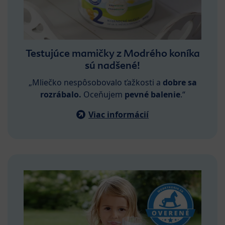
Testujúce mamičky z Modrého koníka
sú nadšené!
„Mliečko nespôsobovalo ťažkosti a
dobre
sa
rozrábalo
.
Oceňujem
pevné
balenie
.“
Viac informácií