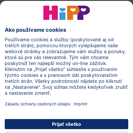
HiPP Mlieka
HiPP Príkrmy
HiPP Deti od 1 do 3 rokov
HiPP Starostlivosť
HiPP Tehotenstvo
Ochrana osobných údajov
Cookies a pravidlá používania webovej stránky
Imprint
O spoločnosti HiPP
Kontakt
Bezpečný prenos údajov šifrovaním