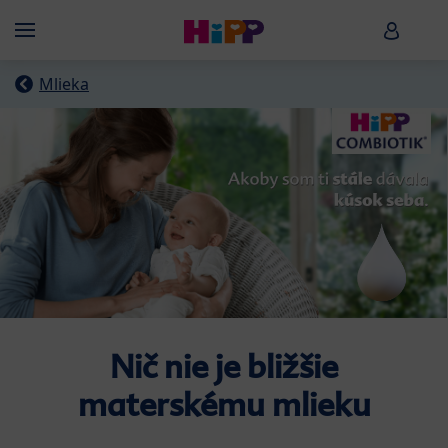
Skip to main content
HiPP B
Menü
Mlieka
Nič nie je bližšie
materskému mlieku