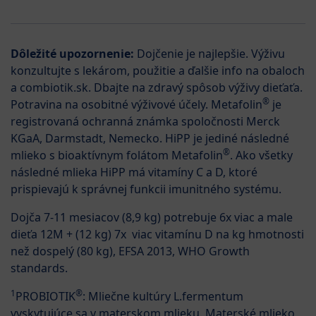
Dôležité upozornenie:
Dojčenie je najlepšie. Výživu
konzultujte s lekárom, použitie a ďalšie info na obaloch
a combiotik.sk. Dbajte na zdravý spôsob výživy dieťaťa.
®
Potravina na osobitné výživové účely. Metafolin
je
registrovaná ochranná známka spoločnosti Merck
KGaA, Darmstadt, Nemecko. HiPP je jediné následné
®
mlieko s bioaktívnym folátom Metafolin
. Ako všetky
následné mlieka HiPP má vitamíny C a D, ktoré
prispievajú k správnej funkcii imunitného systému.
Dojča 7-11 mesiacov (8,9 kg) potrebuje 6x viac a male
dieťa 12M + (12 kg) 7x viac vitamínu D na kg hmotnosti
než dospelý (80 kg), EFSA 2013, WHO Growth
standards.
1
®
PROBIOTIK
: Mliečne kultúry L.fermentum
vyskytujúce sa v materskom mlieku. Materské mlieko