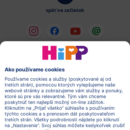
späť na začiatok
HiPP Mlieka
HiPP Príkrmy
HiPP Deti od 1 do 3 rokov
HiPP Starostlivosť
HiPP Tehotenstvo
Ochrana osobných údajov
Cookies a pravidlá používania webovej stránky
Imprint
O spoločnosti HiPP
Kontakt