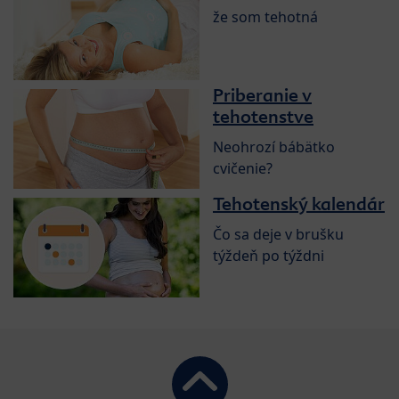
že som tehotná
Priberanie v
tehotenstve
Neohrozí bábätko
cvičenie?
Tehotenský kalendár
Čo sa deje v brušku
týždeň po týždni