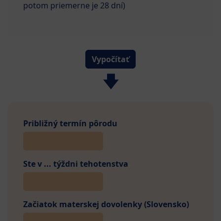
potom priemerne je 28 dní)
Vypočítať
🡇
Približný termín pôrodu
Ste v ... týždni tehotenstva
Začiatok materskej dovolenky (Slovensko)