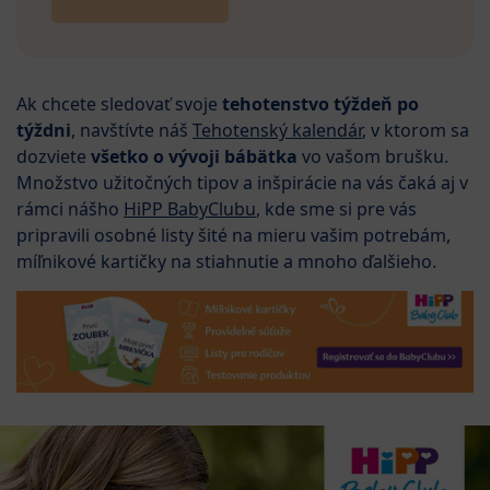
Ak chcete sledovať svoje
tehotenstvo týždeň po
týždni
, navštívte náš
Tehotenský kalendár
, v ktorom sa
dozviete
všetko o vývoji bábätka
vo vašom brušku.
Množstvo užitočných tipov a inšpirácie na vás čaká aj v
rámci nášho
HiPP BabyClubu
, kde sme si pre vás
pripravili osobné listy šité na mieru vašim potrebám,
míľnikové kartičky na stiahnutie a mnoho ďalšieho.