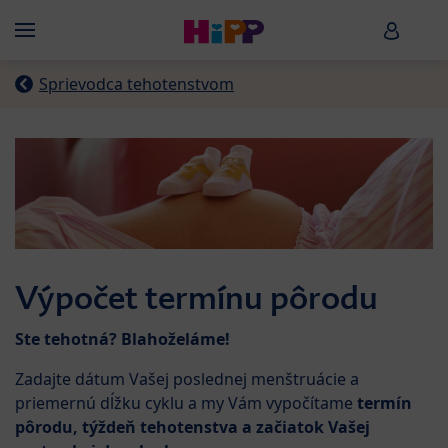
Skip to main content
HiPP B
Menü
Sprievodca tehotenstvom
Výpočet termínu pôrodu
Ste tehotná? Blahoželáme!
Zadajte dátum Vašej poslednej menštruácie a
priemernú dĺžku cyklu a my Vám vypočítame
termín
pôrodu, týždeň tehotenstva a začiatok Vašej