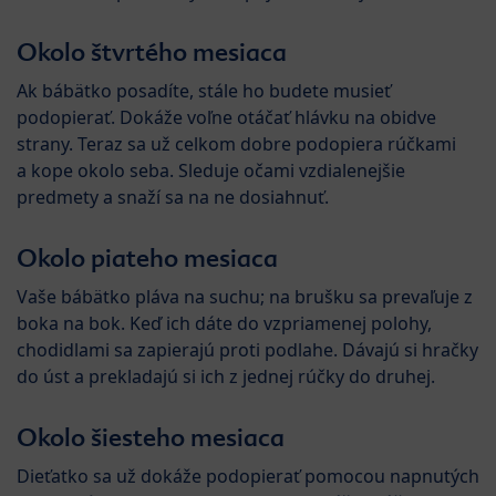
Okolo štvrtého mesiaca
Ak bábätko posadíte, stále ho budete musieť
podopierať. Dokáže voľne otáčať hlávku na obidve
strany. Teraz sa už celkom dobre podopiera rúčkami
a kope okolo seba. Sleduje očami vzdialenejšie
predmety a snaží sa na ne dosiahnuť.
Okolo piateho mesiaca
Vaše bábätko pláva na suchu; na brušku sa prevaľuje z
boka na bok. Keď ich dáte do vzpriamenej polohy,
chodidlami sa zapierajú proti podlahe. Dávajú si hračky
do úst a prekladajú si ich z jednej rúčky do druhej.
Okolo šiesteho mesiaca
Dieťatko sa už dokáže podopierať pomocou napnutých