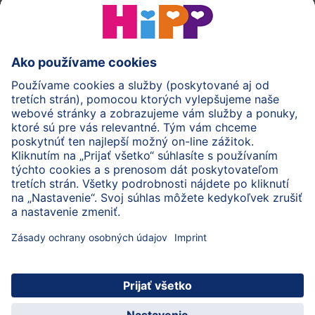
HiPP Mlieka
HiPP Príkrmy
HiPP Deti od 1 do 3 rokov
HiPP Starostlivosť
HiPP Tehotenstvo
Ochrana osobných údajov
Cookies a pravidlá používania webovej stránky
Imprint
O spoločnosti HiPP
Kontakt
Bezpečný prenos údajov šifrovaním