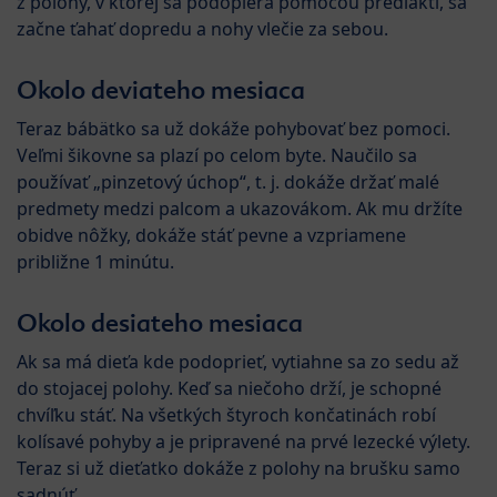
z polohy, v ktorej sa podopiera pomocou predlaktí, sa
začne ťahať dopredu a nohy vlečie za sebou.
Okolo deviateho mesiaca
Teraz bábätko sa už dokáže pohybovať bez pomoci.
Veľmi šikovne sa plazí po celom byte. Naučilo sa
používať „pinzetový úchop“, t. j. dokáže držať malé
predmety medzi palcom a ukazovákom. Ak mu držíte
obidve nôžky, dokáže stáť pevne a vzpriamene
približne 1 minútu.
Okolo desiateho mesiaca
Ak sa má dieťa kde podoprieť, vytiahne sa zo sedu až
do stojacej polohy. Keď sa niečoho drží, je schopné
chvíľku stáť. Na všetkých štyroch končatinách robí
kolísavé pohyby a je pripravené na prvé lezecké výlety.
Teraz si už dieťatko dokáže z polohy na brušku samo
sadnúť.