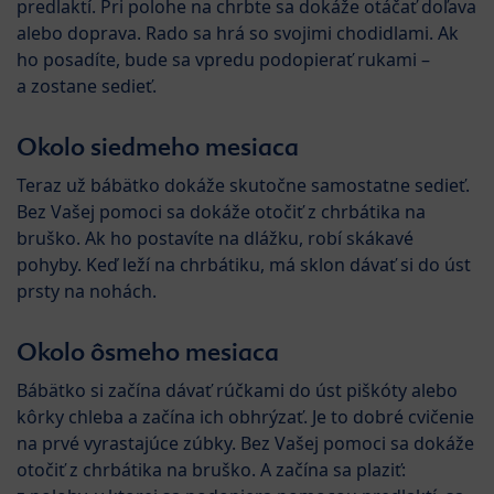
predlaktí. Pri polohe na chrbte sa dokáže otáčať doľava
alebo doprava. Rado sa hrá so svojimi chodidlami. Ak
ho posadíte, bude sa vpredu podopierať rukami –
a zostane sedieť.
Okolo siedmeho mesiaca
Teraz už bábätko dokáže skutočne samostatne sedieť.
Bez Vašej pomoci sa dokáže otočiť z chrbátika na
bruško. Ak ho postavíte na dlážku, robí skákavé
pohyby. Keď leží na chrbátiku, má sklon dávať si do úst
prsty na nohách.
Okolo ôsmeho mesiaca
Bábätko si začína dávať rúčkami do úst piškóty alebo
kôrky chleba a začína ich obhrýzať. Je to dobré cvičenie
na prvé vyrastajúce zúbky. Bez Vašej pomoci sa dokáže
otočiť z chrbátika na bruško. A začína sa plaziť: