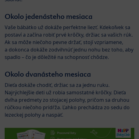
Okolo jedenásteho mesiaca
Vaše bábätko už dokáže perfektne liezť. Kdekoľvek sa
postaví a začína robiť prvé krôčky, držiac sa vašich rúk.
Ak sa môže niečoho pevne držať, stojí vzpriamene,
a dokonca dokáže zodvihnúť jednu nohu bez toho, aby
spadlo – čo je dôležité na schopnosť chôdze.
Okolo dvanásteho mesiaca
Dieťa dokáže chodiť, držiac sa za jednu ruku.
Najrýchlejšie deti už robia samostatné krôčky. Dieťa
dvíha predmety zo stojacej polohy, pričom sa druhou
rúčkou niečoho pridŕža. Ľahko prechádza zo sedu do
lezeckej polohy a naspäť.