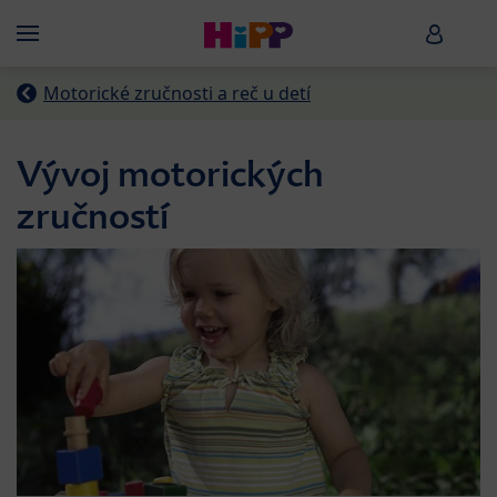
Skip to main content
HiPP B
Menü
Motorické zručnosti a reč u detí
Vývoj motorických
zručností