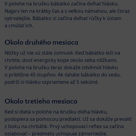
V polohe na brušku bábätko začína dvíhať hlávku.
Najprv len na krátky čas a s veľkou námahou, ale čoraz
vytrvalejšie. Bábätko si začína dvíhať rúčky k ústam
a cmúľať ich.
Okolo druhého mesiaca
Nôžky už nie sú stále zohnuté. Keď bábätko leží na
chrbte, dosť energicky kope okolo seba nôžkami.
V polohe na brušku teraz dokáže zdvihnúť hlávku
o približne 45 stupňov. Ak ťaháte bábätko do sedu,
podrží si hlávku vzpriamene až 5 sekúnd.
Okolo tretieho mesiaca
Keď si dieťa v polohe na brušku dvíha hlávku,
podopiera sa pomocou predlaktí. Už sa dokáže prevaliť
z boku na chrbátik. Prvý uchopovací reflex sa začína
oslabovať – predmety uchopuje zámernejšie.