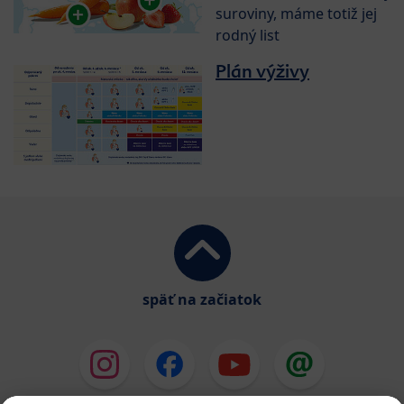
suroviny, máme totiž jej
rodný list
Plán výživy
späť na začiatok