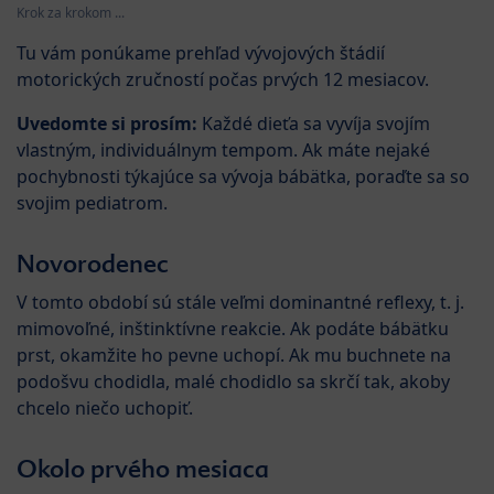
Krok za krokom ...
Tu vám ponúkame prehľad vývojových štádií
motorických zručností počas prvých 12 mesiacov.
Uvedomte si prosím:
Každé dieťa sa vyvíja svojím
vlastným, individuálnym tempom. Ak máte nejaké
pochybnosti týkajúce sa vývoja bábätka, poraďte sa so
svojim pediatrom.
Novorodenec
V tomto období sú stále veľmi dominantné reflexy, t. j.
mimovoľné, inštinktívne reakcie. Ak podáte bábätku
prst, okamžite ho pevne uchopí. Ak mu buchnete na
podošvu chodidla, malé chodidlo sa skrčí tak, akoby
chcelo niečo uchopiť.
Okolo prvého mesiaca