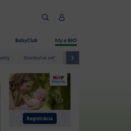
Hľadať
HiPP Babyclub
BabyClub
My a BIO
ality
Distribučná sieť
Kontakt
Registrácia