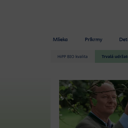
Skip to main content
Mlieka
Príkrmy
Det
HiPP BIO kvalita
Trvalá udržat