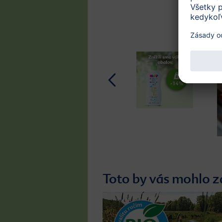
Toto by vás mohlo z