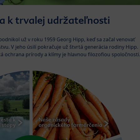
a k trvalej udržateľnosti
podnikol už v roku 1959 Georg Hipp, keď sa začal venovať
. V jeho úsilí pokračuje už štvrtá generácia rodiny Hipp.
á ochrana prírody a klímy je hlavnou filozofiou spoločnosti