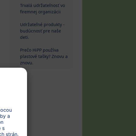
Trvalá udržateľnosť vo
firemnej organizácii
Udržateľné produkty -
budúcnosť pre naše
deti.
Prečo HiPP používa
plastové tašky? Znovu a
znovu.