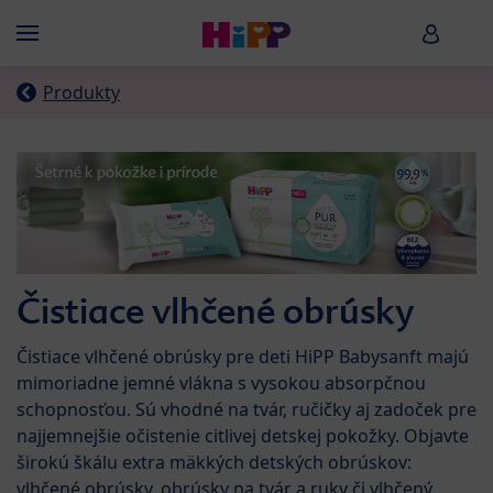
Skip to main content
HiPP B
Menü
Produkty
Čistiace vlhčené obrúsky
Čistiace vlhčené obrúsky pre deti HiPP Babysanft majú
mimoriadne jemné vlákna s vysokou absorpčnou
schopnosťou. Sú vhodné na tvár, ručičky aj zadoček pre
najjemnejšie očistenie citlivej detskej pokožky. Objavte
širokú škálu extra mäkkých detských obrúskov:
vlhčené obrúsky, obrúsky na tvár a ruky či vlhčený