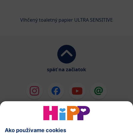
Vlhčený toaletný papier ULTRA SENSITIVE
späť na začiatok
HiPP Mlieka
HiPP Príkrmy
HiPP Deti od 1 do 3 rokov
HiPP Starostlivosť