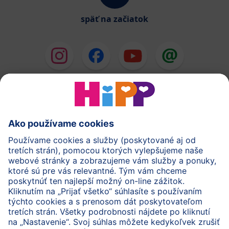
späť na začiatok
HiPP Mlieka
HiPP Príkrmy
HiPP Deti od 1 do 3 rokov
HiPP Starostlivosť
HiPP Tehotenstvo
Ochrana osobných údajov
Cookies a pravidlá používania webovej stránky
Imprint
O spoločnosti HiPP
Kontakt