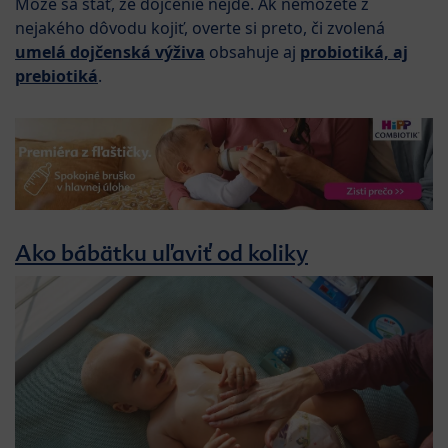
Môže sa stať, že dojčenie nejde. Ak nemôžete z
nejakého dôvodu kojiť, overte si preto, či zvolená
umelá dojčenská výživa
obsahuje aj
probiotiká, aj
prebiotiká
.
Ako bábätku uľaviť od koliky