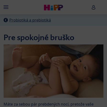
Skip to main content
HiPP B
Menü
Probiotiká a prebiotiká
Pre spokojné bruško
Máte za sebou pár prebdených nocí, pretože vaše