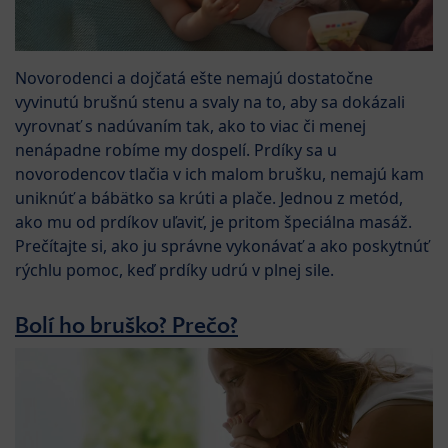
Novorodenci a dojčatá ešte nemajú dostatočne
vyvinutú brušnú stenu a svaly na to, aby sa dokázali
vyrovnať s nadúvaním tak, ako to viac či menej
nenápadne robíme my dospelí. Prdíky sa u
novorodencov tlačia v ich malom brušku, nemajú kam
uniknúť a bábätko sa krúti a plače. Jednou z metód,
ako mu od prdíkov uľaviť, je pritom špeciálna masáž.
Prečítajte si, ako ju správne vykonávať a ako poskytnúť
rýchlu pomoc, keď prdíky udrú v plnej sile.
Bolí ho bruško? Prečo?