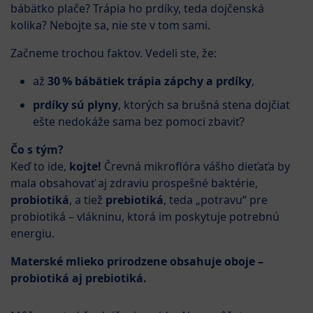
bábätko plače? Trápia ho prdíky, teda dojčenská
kolika? Nebojte sa, nie ste v tom sami.
Začneme trochou faktov. Vedeli ste, že:
až
30 % bábätiek trápia zápchy a prdíky
,
prdíky sú plyny
, ktorých sa brušná stena dojčiat
ešte nedokáže sama bez pomoci zbaviť?
Čo s tým?
Keď to ide,
kojte!
Črevná mikroflóra vášho dieťaťa by
mala obsahovať aj zdraviu prospešné baktérie,
probiotiká
, a tiež
prebiotiká
, teda „potravu“ pre
probiotiká – vlákninu, ktorá im poskytuje potrebnú
energiu.
Materské mlieko prirodzene obsahuje oboje –
probiotiká aj prebiotiká.