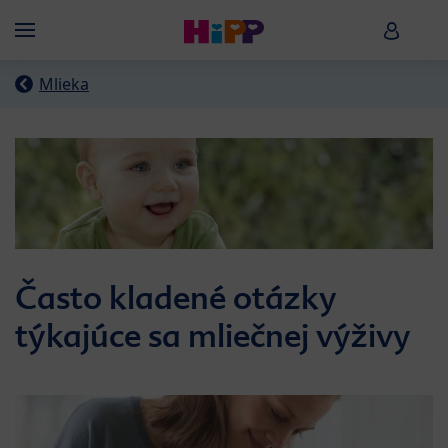
Skip to main content
HiPP B
Menü
Mlieka
Často kladené otázky
týkajúce sa mliečnej výživy