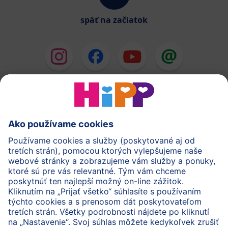
späť na začiatok
HiPP Mlieka
HiPP Príkrmy
HiPP Deti od 1 do 3 rokov
HiPP Starostlivosť
HiPP Tehotenstvo
Ochrana osobných údajov
Cookies a pravidlá používania webovej stránky
Imprint
O spoločnosti HiPP
Kontakt