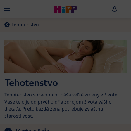
Skip to main content
HiPP B
Menü
Tehotenstvo
Tehotenstvo
Tehotenstvo so sebou prináša veľké zmeny v živote.
Vaše telo je od prvého dňa zdrojom života vášho
dieťaťa. Preto každá žena potrebuje zvláštnu
starostlivosť.
Preskočiť na zoznam produktov