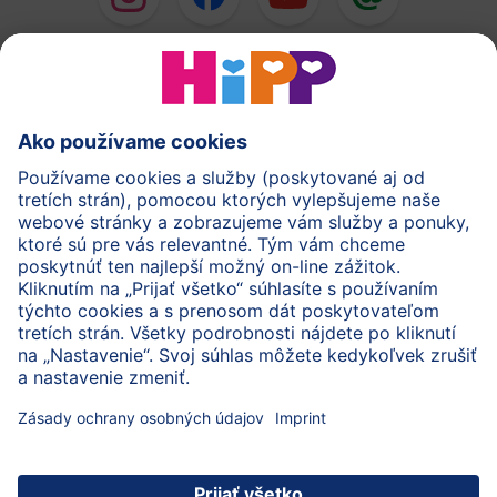
HiPP Mlieka
HiPP Príkrmy
HiPP Deti od 1 do 3 rokov
HiPP Starostlivosť
HiPP Tehotenstvo
Ochrana osobných údajov
Cookies a pravidlá používania webovej stránky
Imprint
O spoločnosti HiPP
Kontakt
Bezpečný prenos údajov šifrovaním