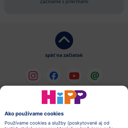
Začíname s príkrmami
späť na začiatok
HiPP Mlieka
HiPP Príkrmy
HiPP Deti od 1 do 3 rokov
HiPP Starostlivosť
HiPP Tehotenstvo