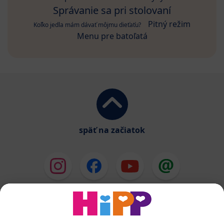
Správanie sa pri stolovaní
Pitný režim
Koľko jedla mám dávať môjmu dieťaťu?
Menu pre batoľatá
späť na začiatok
HiPP Mlieka
HiPP Príkrmy