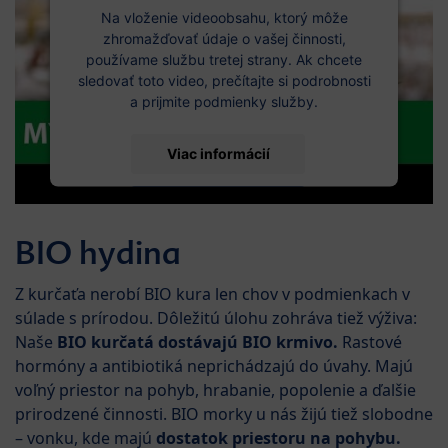
Na vloženie videoobsahu, ktorý môže
zhromažďovať údaje o vašej činnosti,
používame službu tretej strany. Ak chcete
sledovať toto video, prečítajte si podrobnosti
a prijmite podmienky služby.
Viac informácií
Prijať
BIO hydina
Z kurčaťa nerobí BIO kura len chov v podmienkach v
súlade s prírodou. Dôležitú úlohu zohráva tiež výživa:
Naše
BIO kurčatá dostávajú BIO krmivo.
Rastové
hormóny a antibiotiká neprichádzajú do úvahy. Majú
voľný priestor na pohyb, hrabanie, popolenie a ďalšie
prirodzené činnosti. BIO morky u nás žijú tiež slobodne
– vonku, kde majú
dostatok priestoru na pohybu.