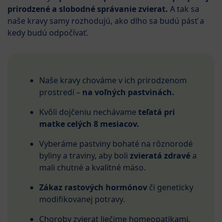
prirodzené a slobodné správanie zvierat.
A tak sa
naše kravy samy rozhodujú, ako dlho sa budú pásť a
kedy budú odpočívať.
Naše kravy chováme v ich prirodzenom
prostredí –
na voľných pastvinách.
Kvôli dojčeniu nechávame
teľatá pri
matke celých 8 mesiacov.
Vyberáme pastviny bohaté na rôznorodé
byliny a traviny, aby boli
zvieratá zdravé
a
mali chutné a kvalitné mäso.
Zákaz rastových hormónov
či geneticky
modifikovanej potravy.
Choroby zvierat liečime homeopatikami.