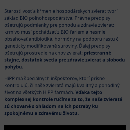
Starostlivosť a kŕmenie hospodárskych zvierat tvorí
základ BIO poľnohospodárstva. Právne predpisy
ošetrujú podmienky pre pohodu a zdravie zvierat:
krmivo musí pochádzať z BIO fariem a nesmie
obsahovať antibiotiká, hormóny na podporu rastu či
geneticky modifikované suroviny. Ďalej predpisy
ošetrujú prostredie na chov zvierat:
priestranné
stajne, dostatok svetla pre zdravie zvierat a slobodu
pohybu.
HiPP má špeciálnych inšpektorov, ktorí prísne
kontrolujú, či naše zvieratá majú kvalitný a pohodlný
život na všetkých HiPP farmách.
Vďaka tejto
komplexnej kontrole ručíme za to, že naše zvieratá
sú chované s ohľadom na ich potreby ku
spokojnému a zdravému životu.