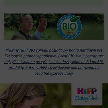
Príkrmy HiPP BIO spĺňajú požiadavky podľa nariadení pre
Ekologické poľnohospodárstvo. Pečať BIO kvality garantuje
najvyššiu kvalitu a prevyšuje požiadavky kladené EÚ na BIO
produkty. Príkrmy HiPP sú evidované ako potravina na
osobitné výživové účely.