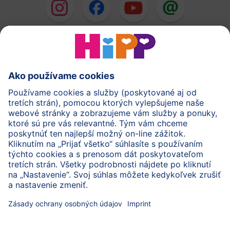
HiPP Mlieka
HiPP Príkrmy
HiPP Deti od 1 do 3 rokov
HiPP Starostlivosť
HiPP Tehotenstvo
Ochrana osobných údajov
Cookies a pravidlá používania webovej stránky
Imprint
O spoločnosti HiPP
Kontakt
Bezpečný prenos údajov šifrovaním