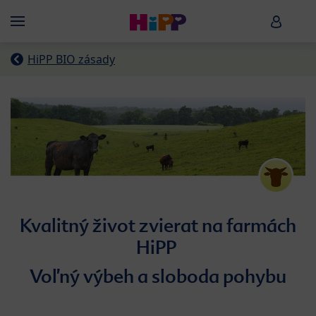
Skip to main content
HiPP B
Menü
HiPP BIO zásady
Kvalitný život zvierat na farmách
HiPP
Voľný výbeh a sloboda pohybu