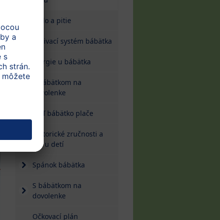
Jedlo a pitie
Zaživací systém bábätka
Alergie u bábätka
S bábätkom na
dovolenke
Keď bábätko plače
Motorické zručnosti a
reč u detí
Spánok bábätka
S bábätkom na
dovolenke
Očkovací plán