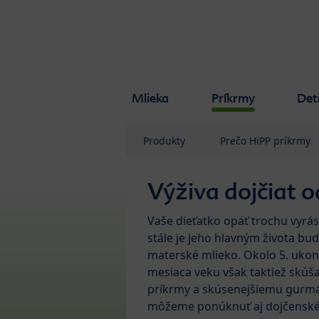
Skip to main content
Mlieka
Príkrmy
Det
Produkty
Prečo HiPP príkrmy
Výživa dojčiat 
Vaše dieťatko opäť trochu vyrást
stále je jeho hlavným života bu
materské mlieko. Okolo 5. uko
mesiaca veku však taktiež skúš
príkrmy a skúsenejšiemu gurm
môžeme ponúknuť aj dojčensk