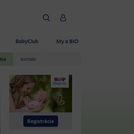
Hľadať
HiPP Babyclub
BabyClub
My a BIO
dca
Kontakt
Registrácia