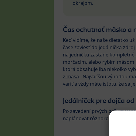
okrajom.
Čas ochutnať mäsko a 
Keď vidíme, že naše dieťatko u
čase zaviesť do jedálnička zdro
na jedničku zastane
kompletné
morčacím, alebo rybím mäsom a 
ktorá obsahuje iba niekoľko vyb
z mäsa
. Najväčšou výhodou mäso
variť a vždy máte istotu, že sa 
Jedálniček pre dojča od
Po zavedení prvých príkrmov sa
naplánovať rôznorodejšiu „slávn