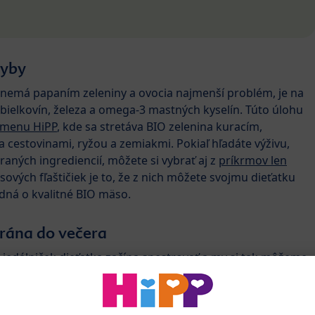
ryby
ž nemá papaním zeleniny a ovocia najmenší problém, je na
j bielkovín, železa a omega-3 mastných kyselín. Túto úlohu
 menu HiPP
, kde sa stretáva BIO zelenina kuracím,
cestovinami, ryžou a zemiakmi. Pokiaľ hľadáte výživu,
raných ingrediencií, môžete si vybrať aj z
príkrmov len
vých fľaštičiek je to, že z nich môžete svojmu dieťatku
jedná o kvalitné BIO mäso.
 rána do večera
 jedálniček dieťatka začína spestrovať a my si tak môžeme
ostnú tabuľu“ na celý deň.