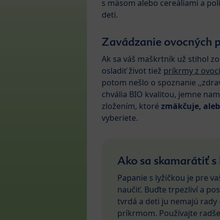
s mäsom alebo cereáliami a pol
deti.
Zavádzanie ovocných 
Ak sa váš maškrtník už stihol 
osladiť život tiež
príkrmy z ovoci
potom nešlo o spoznanie ,,zdrav
chvália BIO kvalitou, jemne naml
zložením, ktoré
zmäkčuje, aleb
vyberiete.
Ako sa skamarátiť s 
Papanie s lyžičkou je pre v
naučiť. Buďte trpezliví a po
tvrdá a deti ju nemajú rady
príkrmom. Používajte radš