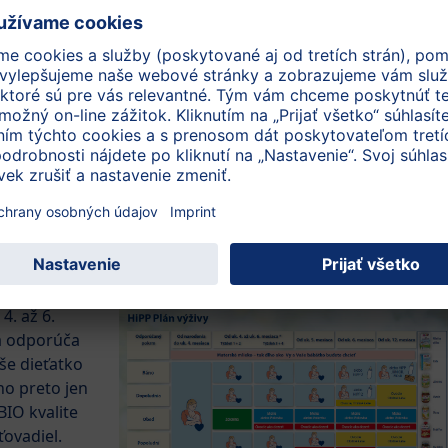
né dojčeniu alebo náhradnej mliečnej výžive.
že pochutnať na HiPP menu mäskom a zeleninou, alebo
inu
BIO šťavou
alebo iným nápojom. Deti totiž začnú mať po
ší smäd.
ponúknite dieťatku
ovocný BIO príkrm s
šu na dobrú noc
pred popoludňajším spánkom.
dieťa najspokojnejšie materským mliekom alebo
u.
a príkrmov
. až 6.
a odporúča
aše dieťatko
o preto jen
BIO kvalite
ťovadiel.