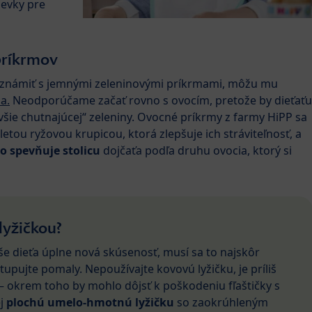
ievky pre
príkrmov
zoznámiť s jemnými zeleninovými príkrmami, môžu mu
a.
Neodporúčame začať rovno s ovocím, pretože by dieťaťu
šie chutnajúcej“ zeleniny. Ovocné príkrmy z farmy HiPP sa
etou ryžovou krupicou, ktorá zlepšuje ich stráviteľnosť, a
o spevňuje stolicu
dojčaťa podľa druhu ovocia, ktorý si
lyžičkou?
aše dieťa úplne nová skúsenosť, musí sa to najskôr
stupujte pomaly. Nepoužívajte kovovú lyžičku, je príliš
 – okrem toho by mohlo dôjsť k poškodeniu fľaštičky s
ej
plochú umelo-hmotnú lyžičku
so zaokrúhleným