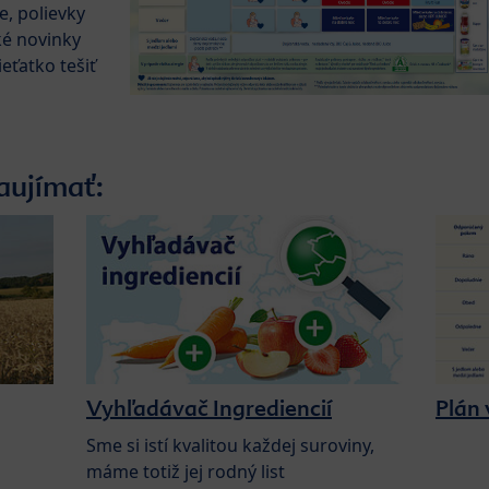
je, polievky
ké novinky
eťatko tešiť
aujímať:
Vyhľadávač Ingrediencií
Plán 
Sme si istí kvalitou každej suroviny,
máme totiž jej rodný list