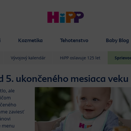
i
Kozmetika
Tehotenstvo
Baby Blog
Vývojový kalendár
HiPP oslavuje 125 let
Sprievo
od 5. ukončeného mesiaca veku
lo, ale
dičom
nčeného
ame zaviesť
ánovi
é menu