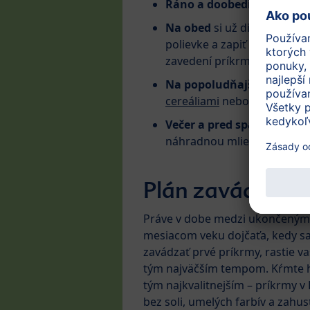
Ráno a doobedie
je venova
Na obed
si už dieťatko mô
polievke a zapiť svoju host
zavedení príkrmu oveľa väč
Na popoludňajší olovrant
cereáliami
nebo
mliečnu ka
Večer a pred spaním
bude 
náhradnou mliečnou výživo
Plán zavádzani
Práve v dobe medzi ukončeným 4
mesiacom veku dojčaťa, kedy s
zavádzať prvé príkrmy, rastie v
tým najväčším tempom. Kŕmte h
tým najkvalitnejším – príkrmy v 
bez soli, umelých farbív a zahus