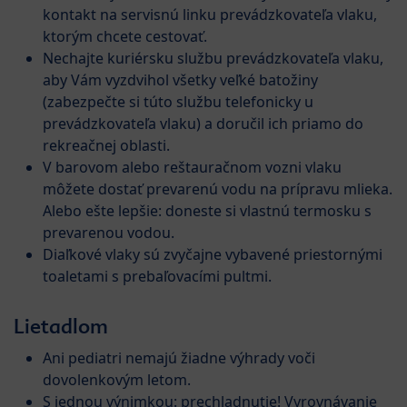
kontakt na servisnú linku prevádzkovateľa vlaku,
ktorým chcete cestovať.
Nechajte kuriérsku službu prevádzkovateľa vlaku,
aby Vám vyzdvihol všetky veľké batožiny
(zabezpečte si túto službu telefonicky u
prevádzkovateľa vlaku) a doručil ich priamo do
rekreačnej oblasti.
V barovom alebo reštauračnom vozni vlaku
môžete dostať prevarenú vodu na prípravu mlieka.
Alebo ešte lepšie: doneste si vlastnú termosku s
prevarenou vodou.
Diaľkové vlaky sú zvyčajne vybavené priestornými
toaletami s prebaľovacími pultmi.
Lietadlom
Ani pediatri nemajú žiadne výhrady voči
dovolenkovým letom.
S jednou výnimkou: prechladnutie! Vyrovnávanie