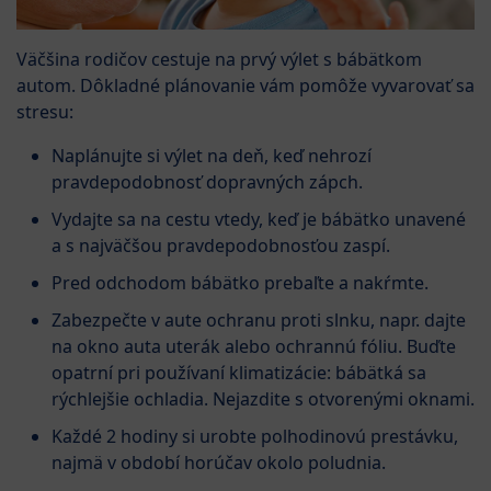
Väčšina rodičov cestuje na prvý výlet s bábätkom
autom. Dôkladné plánovanie vám pomôže vyvarovať sa
stresu:
Naplánujte si výlet na deň, keď nehrozí
pravdepodobnosť dopravných zápch.
Vydajte sa na cestu vtedy, keď je bábätko unavené
a s najväčšou pravdepodobnosťou zaspí.
Pred odchodom bábätko prebaľte a nakŕmte.
Zabezpečte v aute ochranu proti slnku, napr. dajte
na okno auta uterák alebo ochrannú fóliu. Buďte
opatrní pri používaní klimatizácie: bábätká sa
rýchlejšie ochladia. Nejazdite s otvorenými oknami.
Každé 2 hodiny si urobte polhodinovú prestávku,
najmä v období horúčav okolo poludnia.