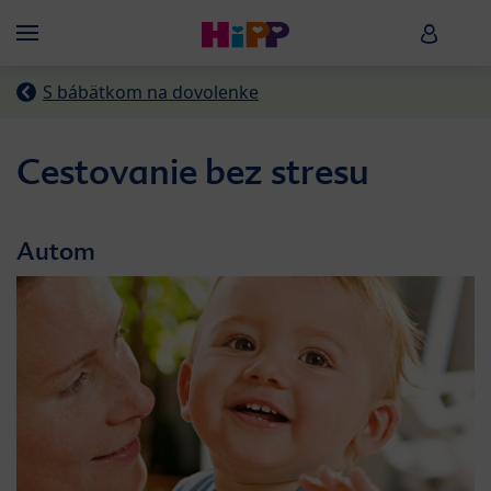
Skip to main content
HiPP B
Menü
S bábätkom na dovolenke
Cestovanie bez stresu
Autom