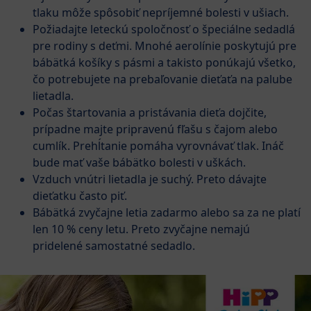
tlaku môže spôsobiť nepríjemné bolesti v ušiach.
Požiadajte leteckú spoločnosť o špeciálne sedadlá
pre rodiny s deťmi. Mnohé aerolínie poskytujú pre
bábätká košíky s pásmi a takisto ponúkajú všetko,
čo potrebujete na prebaľovanie dieťaťa na palube
lietadla.
Počas štartovania a pristávania dieťa dojčite,
prípadne majte pripravenú fľašu s čajom alebo
cumlík. Prehĺtanie pomáha vyrovnávať tlak. Ináč
bude mať vaše bábätko bolesti v uškách.
Vzduch vnútri lietadla je suchý. Preto dávajte
dieťatku často piť.
Bábätká zvyčajne letia zadarmo alebo sa za ne platí
len 10 % ceny letu. Preto zvyčajne nemajú
pridelené samostatné sedadlo.