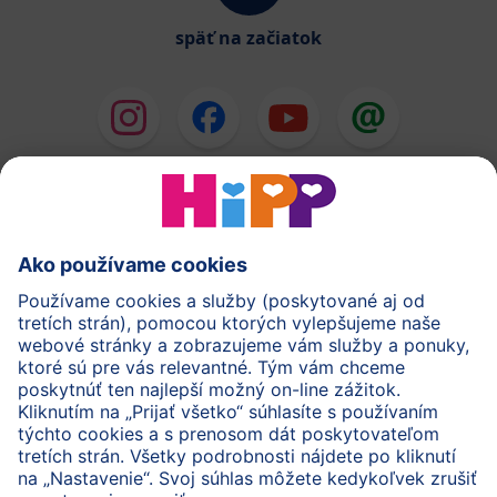
späť na začiatok
HiPP Mlieka
HiPP Príkrmy
HiPP Deti od 1 do 3 rokov
HiPP Starostlivosť
HiPP Tehotenstvo
Ochrana osobných údajov
Cookies a pravidlá používania webovej stránky
Imprint
O spoločnosti HiPP
Kontakt