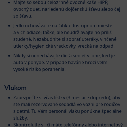
Majte so sebou celozrnné ovocné kaše HiPP,
ovocný duet, nariedenú dojčenskú šťavu alebo čaj
so šťavu.
Jedlo uchovávajte na ľahko dostupnom mieste
a v chladiacej taške, ale neudržiavajte ho príliš
studené. Nezabudnite si zobrať uteráky, vlhčené
utierky/hygienické vreckovky, vrecká na odpad.
Nikdy si nenechávajte dieťa sedieť v lone, keď je
auto v pohybe. V prípade havárie hrozí veľmi
vysoké riziko poranenia!
Vlakom
Zabezpečte si včas lístky (3 mesiace dopredu), aby
ste mali rezervované sedadlá vo vozni pre rodičov
s deťmi. Tu Vám personál vlaku ponúkne špeciálne
služby.
Skontrolujte si, či máte telefónny alebo internetový