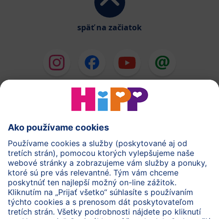
späť na začiatok
HiPP Mlieka
HiPP Príkrmy
HiPP Deti od 1 do 3 rokov
HiPP Starostlivosť
HiPP Tehotenstvo
Ochrana osobných údajov
Cookies a pravidlá používania webovej stránky
Imprint
O spoločnosti HiPP
Kontakt