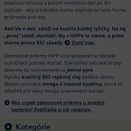
mliečnou stravou a potom množstvo deň po dni
zvyšujte - aby si bábätko mohlo zvyknúť na novú formu
prijímania potravy.
Keď ide o deti, záleží na kvalite každej lyžičky. Na tej
„prvej“ záleží obzvlášť. My v HiPPe to vieme, a preto
máme prísne BIO zásady.
Zistiť viac.
Zeleninové príkrmy HiPP sú pripravené na základe
nutričných potrieb dojčiat. Starostlivo vybrané druhy
zeleniny sú rozmixované na
jemné pyré
.
Vysoko
kvalitný BIO repkový olej
dodáva vášmu
dieťaťu prírodné
omega-3 mastné kyseliny
, ktoré sú
dôležité pre vývoj mozgu a nervových buniek.
Ako uspeli zeleninové príkrmy u malých
testerov? Prečítajte si ich recenzie.
Preskočiť na zoznam produktov
Kategórie