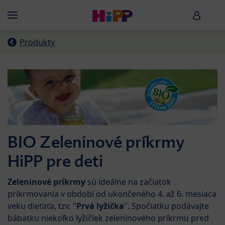
Skip to main content
HiPP B
Menü
Produkty
BIO Zeleninové príkrmy
HiPP pre deti
Zeleninové príkrmy
sú ideálne na začiatok
prikrmovania v období od ukončeného 4. až 6. mesiaca
veku dieťaťa, tzv. "
Prvá lyžička
". Spočiatku podávajte
bábätku niekoľko lyžičiek zeleninového príkrmu pred