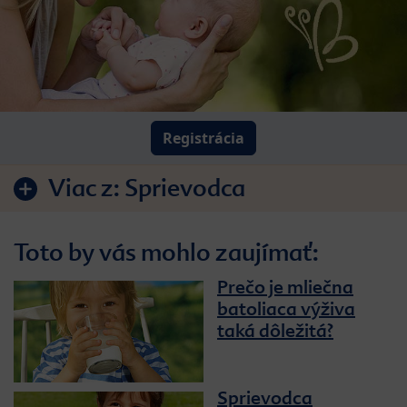
Registrácia
Viac z:
Sprievodca
Toto by vás mohlo zaujímať:
Prečo je mliečna
batoliaca výživa
taká dôležitá?
Sprievodca