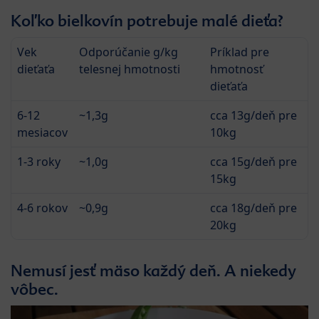
Koľko bielkovín potrebuje malé dieťa?
Vek
Odporúčanie g/kg
Príklad pre
dieťaťa
telesnej hmotnosti
hmotnosť
dieťaťa
6-12
~1,3g
cca 13g/deň pre
mesiacov
10kg
1-3 roky
~1,0g
cca 15g/deň pre
15kg
4-6 rokov
~0,9g
cca 18g/deň pre
20kg
Nemusí jesť mäso každý deň. A niekedy
vôbec.