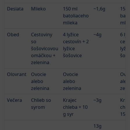
Desiata
Mlieko
150 ml
~1,6g
150 
batoliaceho
bato
mlieka
mlie
Obed
Cestoviny
4 lyžice
~4g
6 lyž
so
cestovín + 2
cest
šošovicovou
lyžice
lyži
omáčkou +
šošovice
šošo
zelenina
Olovrant
Ovocie
Ovocie
Ovo
alebo
alebo
aleb
zelenina
zelenina
zele
Večera
Chlieb so
Krajec
~3g
Kraj
syrom
chleba + 10
chle
g syr
15g 
13g