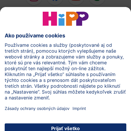
HiPP Mlieka
HiPP Príkrmy
HiPP Deti od 1 do 3 rokov
HiPP Starostlivosť
HiPP Tehotenstvo
Ochrana osobných údajov
Cookies a pravidlá používania webovej stránky
Imprint
O spoločnosti HiPP
Kontakt
Bezpečný prenos údajov šifrovaním