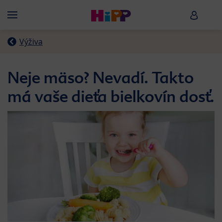
Skip to main content
HiPP B
Menü
Výživa
Neje mäso? Nevadí. Takto
má vaše dieťa bielkovín dosť.