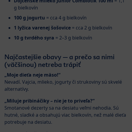
Dojčenské mlieko Junior Combiotik 100 ml
= 1,1
g bielkovín
100 g jogurtu
= cca 4 g bielkovín
1 lyžica varenej šošovice
= cca 2 g bielkovín
10 g tvrdého syra
= 2–3 g bielkovín
Najčastejšie obavy – a prečo sa nimi
(väčšinou) netreba trápiť
„Moje dieťa neje mäso!“
Nevadí. Vajcia, mlieko, jogurty či strukoviny sú skvelé
alternatívy.
„Miluje pribináčiky – nie je to priveľa?“
Smotanové dezerty sa na desiatu veľmi nehodia. Sú
hutné, sladké a obsahujú viac bielkovín, než malé dieťa
potrebuje na desiatu.