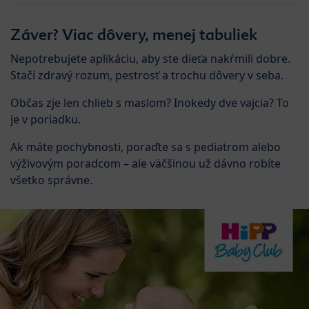
Záver? Viac dôvery, menej tabuliek
Nepotrebujete aplikáciu, aby ste dieťa nakŕmili dobre.
Stačí zdravý rozum, pestrosť a trochu dôvery v seba.
Občas zje len chlieb s maslom? Inokedy dve vajcia? To
je v poriadku.
Ak máte pochybnosti, poraďte sa s pediatrom alebo
výživovým poradcom – ale väčšinou už dávno robíte
všetko správne.