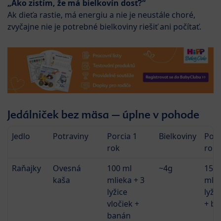
„Ako zistím, že má bielkovín dosť?“
Ak dieťa rastie, má energiu a nie je neustále choré,
zvyčajne nie je potrebné bielkoviny riešiť ani počítať.
Jedálniček bez mäsa – úplne v pohode
Jedlo
Potraviny
Porcia 1
Bielkoviny
Porc
rok
roky
Raňajky
Ovesná
100 ml
~4g
150 
kaša
mlieka + 3
mlie
lyžice
lyžíc
vločiek +
+ b
banán