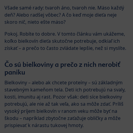
Všade samé rady: tvaroh áno, tvaroh nie. Mäso každý
deň? Alebo radšej vôbec? A čo keď moje dieťa neje
skoro nič, nieto ešte mäso?
Pokoj. Robíte to dobre. V tomto článku vám ukážeme,
koľko bielkovín dieťa skutočne potrebuje, odkiaľ ich
získať – a prečo to často zvládate lepšie, než si myslíte.
Čo sú bielkoviny a prečo z nich nerobiť
paniku
Bielkoviny – alebo ak chcete proteíny – sú základným
stavebným kameňom tela. Deti ich potrebujú na svaly,
kosti, imunitu aj rast. Pozor však: deti síce bielkoviny
potrebujú, ale nie až tak veľa, ako sa môže zdať. Príliš
vysoký príjem bielkovín v ranom veku môže byť na
škodu – napríklad zbytočne zaťažuje obličky a môže
prispievať k nárastu tukovej hmoty.