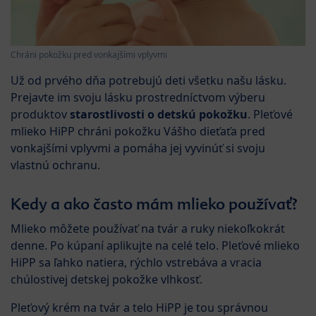
Chráni pokožku pred vonkajšími vplyvmi
Už od prvého dňa potrebujú deti všetku našu lásku.
Prejavte im svoju lásku prostredníctvom výberu
produktov
starostlivosti o detskú pokožku
. Pleťové
mlieko HiPP chráni pokožku Vášho dieťaťa pred
vonkajšími vplyvmi a pomáha jej vyvinúť si svoju
vlastnú ochranu.
Kedy a ako často mám mlieko používať?
Mlieko môžete používať na tvár a ruky niekoľkokrát
denne. Po kúpaní aplikujte na celé telo. Pleťové mlieko
HiPP sa ľahko natiera, rýchlo vstrebáva a vracia
chúlostivej detskej pokožke vlhkosť.
Pleťový krém na tvár a telo HiPP je tou správnou