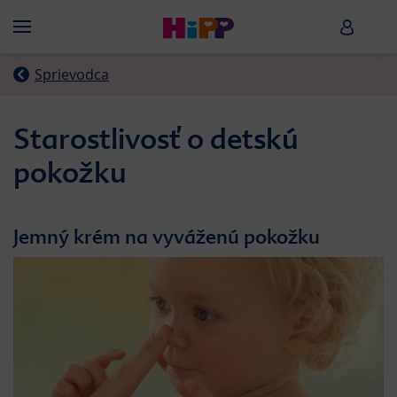
Skip to main content
HiPP B
Menü
Sprievodca
Starostlivosť o detskú
pokožku
Jemný krém na vyváženú pokožku