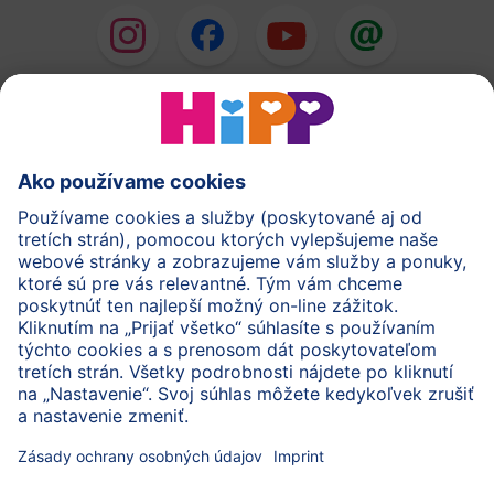
HiPP Mlieka
HiPP Príkrmy
HiPP Deti od 1 do 3 rokov
HiPP Starostlivosť
HiPP Tehotenstvo
Ochrana osobných údajov
Cookies a pravidlá používania webovej stránky
Imprint
O spoločnosti HiPP
Kontakt
Bezpečný prenos údajov šifrovaním