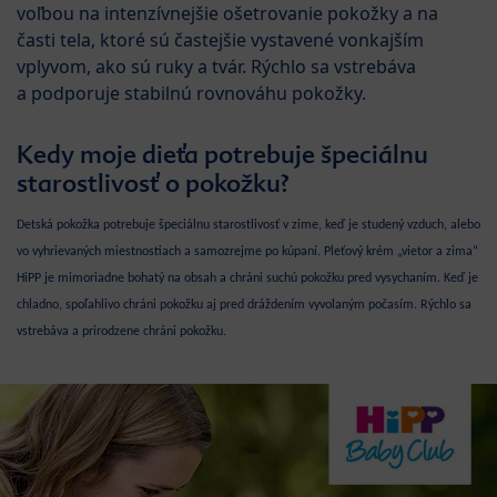
voľbou na intenzívnejšie ošetrovanie pokožky a na
časti tela, ktoré sú častejšie vystavené vonkajším
vplyvom, ako sú ruky a tvár. Rýchlo sa vstrebáva
a podporuje stabilnú rovnováhu pokožky.
Kedy moje dieťa potrebuje špeciálnu
starostlivosť o pokožku?
Detská pokožka potrebuje špeciálnu starostlivosť v zime, keď je studený vzduch, alebo
vo vyhrievaných miestnostiach a samozrejme po kúpaní. Pleťový krém „vietor a zima“
HiPP je mimoriadne bohatý na obsah a chráni suchú pokožku pred vysychaním. Keď je
chladno, spoľahlivo chráni pokožku aj pred dráždením vyvolaným počasím. Rýchlo sa
vstrebáva a prirodzene chráni pokožku.