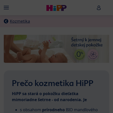
Skip to main content
HiPP B
Menü
Kozmetika
Prečo kozmetika HiPP
HiPP sa stará o pokožku dieťatka
mimoriadne šetrne - od narodenia. Je
s obsahom
prírodneho
BIO mandľového