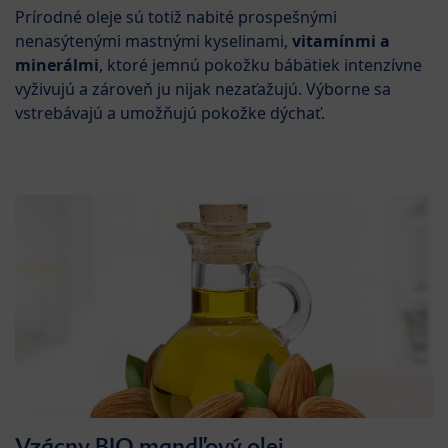
Prírodné oleje sú totiž nabité prospešnými
nenasýtenými mastnými kyselinami,
vitamínmi a
minerálmi
, ktoré jemnú pokožku bábätiek intenzívne
vyživujú a zároveň ju nijak nezaťažujú. Výborne sa
vstrebávajú a umožňujú pokožke dýchať.
Vzácny BIO mandľový olej