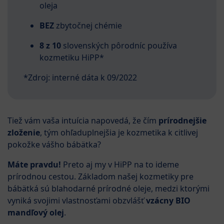
oleja
BEZ
zbytočnej chémie
8 z 10
slovenských pôrodníc používa
kozmetiku HiPP*
*Zdroj: interné dáta k 09/2022
Tiež vám vaša intuícia napovedá, že čím
prírodnejšie
zloženie
, tým ohľaduplnejšia je kozmetika k citlivej
pokožke vášho bábätka?
Máte pravdu!
Preto aj my v HiPP na to ideme
prírodnou cestou. Základom našej kozmetiky pre
bábätká sú blahodarné prírodné oleje, medzi ktorými
vyniká svojimi vlastnosťami obzvlášť
vzácny BIO
mandľový olej
.