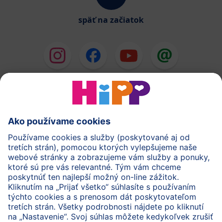
späť na začiatok
HiPP Mlieka
HiPP Príkrmy
HiPP Deti od 1 do 3 rokov
HiPP Starostlivosť
HiPP Tehotenstvo
Ochrana osobných údajov
Cookies a pravidlá používania webovej stránky
Imprint
O spoločnosti HiPP
Kontakt