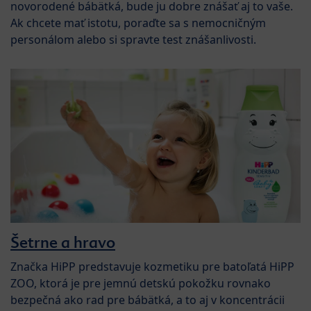
novorodené bábätká, bude ju dobre znášať aj to vaše.
Ak chcete mať istotu, poraďte sa s nemocničným
personálom alebo si spravte test znášanlivosti.
Šetrne a hravo
Značka HiPP predstavuje kozmetiku pre batoľatá HiPP
ZOO, ktorá je pre jemnú detskú pokožku rovnako
bezpečná ako rad pre bábätká, a to aj v koncentrácii