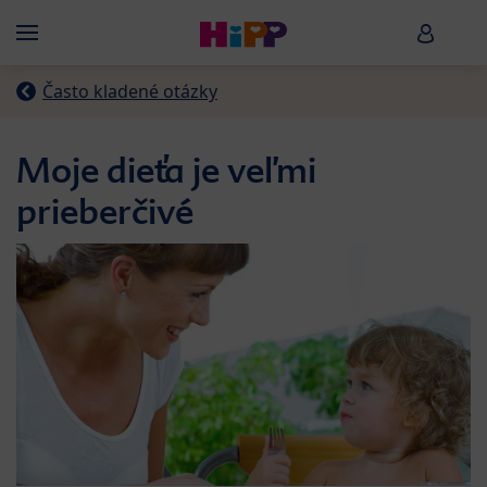
Skip to main content
HiPP B
Menü
Často kladené otázky
Moje dieťa je veľmi
prieberčivé