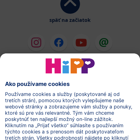
späť na začiatok
HiPP Mlieka
HiPP Príkrmy
HiPP Deti od 1 do 3 rokov
HiPP Starostlivosť
HiPP Tehotenstvo
Ochrana osobných údajov
Cookies a pravidlá používania webovej stránky
Imprint
O spoločnosti HiPP
Kontakt