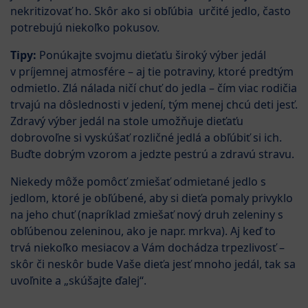
nekritizovať ho. Skôr ako si obľúbia určité jedlo, často
potrebujú niekoľko pokusov.
Tipy:
Ponúkajte svojmu dieťaťu široký výber jedál
v príjemnej atmosfére – aj tie potraviny, ktoré predtým
odmietlo. Zlá nálada ničí chuť do jedla – čím viac rodičia
trvajú na dôslednosti v jedení, tým menej chcú deti jesť.
Zdravý výber jedál na stole umožňuje dieťaťu
dobrovoľne si vyskúšať rozličné jedlá a obľúbiť si ich.
Buďte dobrým vzorom a jedzte pestrú a zdravú stravu.
Niekedy môže pomôcť zmiešať odmietané jedlo s
jedlom, ktoré je obľúbené, aby si dieťa pomaly privyklo
na jeho chuť (napríklad zmiešať nový druh zeleniny s
obľúbenou zeleninou, ako je napr. mrkva). Aj keď to
trvá niekoľko mesiacov a Vám dochádza trpezlivosť –
skôr či neskôr bude Vaše dieťa jesť mnoho jedál, tak sa
uvoľnite a „skúšajte ďalej“.