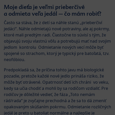
Moje dieťa je veľmi prieberčivé
a odmieta veľa jedál – čo mám robiť?
Často sa stáva, že z detí sa náhle stanú „prieberčiví
jedáci“. Náhle odmietajú nové potraviny, ale aj pokrmy,
ktoré mali predtým radi. Čiastočne to súvisí s tým, že
objavujú svoju vlastnú vôľu a potrebujú mať nad svojim
jedlom kontrolu Odmietanie nových vecí môže byť
spojené so strachom, ktorý je typický pre batoľatá, tzv.
neofóbiou.
Predpokladá sa, že príčina tohto javu má biologické
pozadie, pretože každé nové jedlo prináša riziko, že
môže byť otrávené. Opatrnosť detí ich chráni vo veku,
kedy sa učia chodiť a mohli by sa rodičom vzdialiť. Pre
rodičov je dôležité vedieť, že fáza „Toto nemám
rád/rada“ je zvyčajne prechodná a že sa to dá zmeniť
opakovaným skúšaním pokrmu. Odmietanie rozličných
jedál je preto u batoliat normálne a najlepšie je