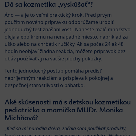
Dá sa kozmetika „vyskúšať“?
Áno — a je to veľmi praktický krok. Pred prvým
použitím nového prípravku odporúčame urobiť
jednoduchý test znášanlivosti. Naneste malé množstvo
oleja alebo krému na nenápadné miesto, napríklad za
uško alebo na chrbátik ručičky. Ak sa počas 24 až 48
hodín neobjaví žiadna reakcia, môžete prípravok bez
obáv používať aj na väčšie plochy pokožky.
Tento jednoduchý postup pomáha predísť
nepríjemným reakciám a prispieva k pokojnej a
bezpečnej starostlivosti o bábätko.
Aké skúsenosti má s detskou kozmetikou
pediatrička a mamička MUDr. Monika
Michňová?
„
Keď sa mi narodila dcéra, začala som používať produkty,
ktoré som poznala zo svojej praxe a z pôrodnice. Niektoré z