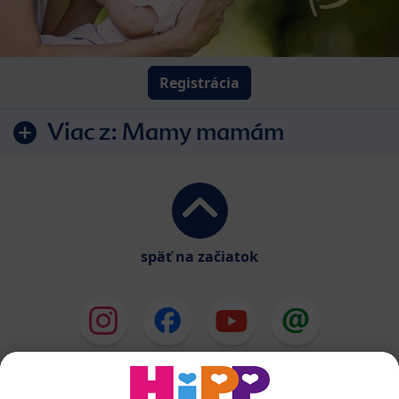
Registrácia
Viac z:
Mamy mamám
späť na začiatok
HiPP Mlieka
HiPP Príkrmy