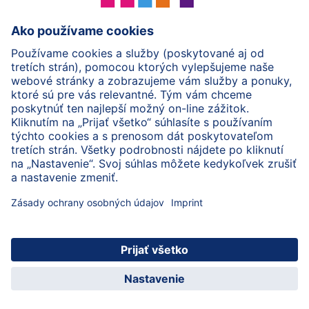
HiPP Deti od 1 do 3 rokov
HiPP Starostlivosť
HiPP Tehotenstvo
Ochrana osobných údajov
Cookies a pravidlá používania webovej stránky
Imprint
O spoločnosti HiPP
Kontakt
Bezpečný prenos údajov šifrovaním
© 2026 HiPP
Zaregistrujte sa do BabyClubu