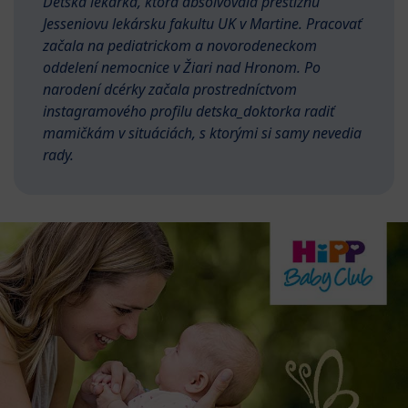
Detská lekárka, ktorá absolvovala prestížnu
Jesseniovu lekársku fakultu UK v Martine. Pracovať
začala na pediatrickom a novorodeneckom
oddelení nemocnice v Žiari nad Hronom. Po
narodení dcérky začala prostredníctvom
instagramového profilu detska_doktorka radiť
mamičkám v situáciách, s ktorými si samy nevedia
rady.