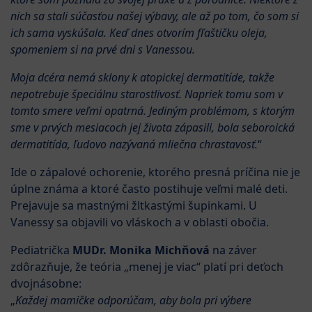
nich sa stali súčasťou našej výbavy, ale až po tom, čo som si
ich sama vyskúšala. Keď dnes otvorím fľaštičku oleja,
spomeniem si na prvé dni s Vanessou.
Moja dcéra nemá sklony k atopickej dermatitíde, takže
nepotrebuje špeciálnu starostlivosť. Napriek tomu som v
tomto smere veľmi opatrná. Jediným problémom, s ktorým
sme v prvých mesiacoch jej života zápasili, bola seboroická
dermatitída, ľudovo nazývaná mliečna chrastavosť.
“
Ide o zápalové ochorenie, ktorého presná príčina nie je
úplne známa a ktoré často postihuje veľmi malé deti.
Prejavuje sa mastnými žltkastými šupinkami. U
Vanessy sa objavili vo vláskoch a v oblasti obočia.
Pediatrička
MUDr. Monika Michňová
na záver
zdôrazňuje, že teória „menej je viac“ platí pri deťoch
dvojnásobne:
„
Každej mamičke odporúčam, aby bola pri výbere