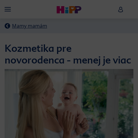
Skip to main content
HiPP B
Menü
Mamy mamám
Kozmetika pre
novorodenca - menej je viac