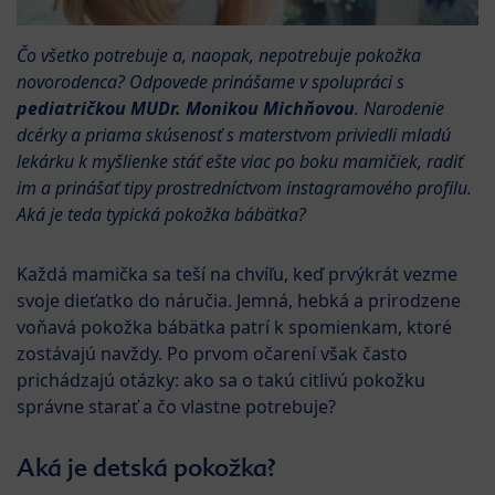
Čo všetko potrebuje a, naopak, nepotrebuje pokožka
novorodenca? Odpovede prinášame v spolupráci s
pediatričkou MUDr. Monikou Michňovou
. Narodenie
dcérky a priama skúsenosť s materstvom priviedli mladú
lekárku k myšlienke stáť ešte viac po boku mamičiek, radiť
im a prinášať tipy prostredníctvom instagramového profilu.
Aká je teda typická pokožka bábätka?
Každá mamička sa teší na chvíľu, keď prvýkrát vezme
svoje dieťatko do náručia. Jemná, hebká a prirodzene
voňavá pokožka bábätka patrí k spomienkam, ktoré
zostávajú navždy. Po prvom očarení však často
prichádzajú otázky: ako sa o takú citlivú pokožku
správne starať a čo vlastne potrebuje?
Aká je detská pokožka?