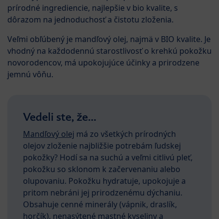
prírodné ingrediencie, najlepšie v bio kvalite, s
dôrazom na jednoduchosť a čistotu zloženia.
Veľmi obľúbený je mandľový olej, najmä v BIO kvalite. Je
vhodný na každodennú starostlivosť o krehkú pokožku
novorodencov, má upokojujúce účinky a prirodzene
jemnú vôňu.
Vedeli ste, že…
Mandľový olej
má zo všetkých prírodných
olejov zloženie najbližšie potrebám ľudskej
pokožky? Hodí sa na suchú a veľmi citlivú pleť,
pokožku so sklonom k začervenaniu alebo
olupovaniu. Pokožku hydratuje, upokojuje a
pritom nebráni jej prirodzenému dýchaniu.
Obsahuje cenné minerály (vápnik, draslík,
horčík), nenasýtené mastné kyseliny a