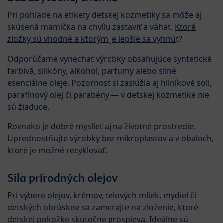
Pri pohľade na etikety detskej kozmetiky sa môže aj
skúsená mamička na chvíľu zastaviť a váhať.
Ktoré
zložky sú vhodné a ktorým je lepšie sa vyhnú
ť?
Odporúčame vynechať výrobky obsahujúce syntetické
farbivá, silikóny, alkohol, parfumy alebo silné
esenciálne oleje. Pozornosť si zaslúžia aj hliníkové soli,
parafínový olej či parabény — v detskej kozmetike nie
sú žiaduce.
Rovnako je dobré myslieť aj na životné prostredie.
Uprednostňujte výrobky bez mikroplastov a v obaloch,
ktoré je možné recyklovať.
Sila prírodných olejov
Pri výbere olejov, krémov, telových mliek, mydiel či
detských obrúskov sa zamerajte na zloženie, ktoré
detskej pokožke skutočne prospieva. Ideálne sú