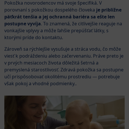
Pokožka novorodencov má svoje špecifiká. V
porovnaní s pokožkou dospelého človeka
je približne
päťkrát tenšia a jej ochranná bariéra sa ešte len
postupne vyvíja
. To znamená, že citlivejšie reaguje na
vonkajšie vplyvy a môže ľahšie prepúšťať látky, s
ktorými príde do kontaktu.
Zároveň sa rýchlejšie vysušuje a stráca vodu, čo môže
viesť k podráždeniu alebo začervenaniu. Práve preto je
v prvých mesiacoch života dôležitá šetrná a
premyslená starostlivosť. Zdravá pokožka sa postupne
učí prispôsobovať okolitému prostrediu — potrebuje
však pokoj a vhodné podmienky..