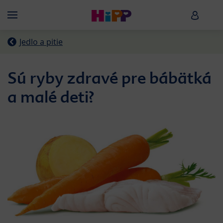
Skip to main content
HiPP B
Menü
Jedlo a pitie
Sú ryby zdravé pre bábätká
a malé deti?