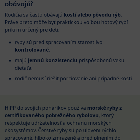
obávajú?
Rodičia sa často obávajú
kostí alebo pôvodu rýb
.
Práve preto môže byť praktickou voľbou hotový rybí
príkrm určený pre deti:
ryby sú pred spracovaním starostlivo
kontrolované
,
majú
jemnú konzistenciu
prispôsobenú veku
dieťaťa,
rodič nemusí riešiť porciovanie ani prípadné kosti.
HiPP do svojich pohárikov používa
morské ryby z
certifikovaného pobrežného rybolovu
, ktorý
rešpektuje udržateľnosť a ochranu morských
ekosystémov. Čerstvé ryby sú po ulovení rýchlo
spracované, hlboko zmrazené a pred plnením do