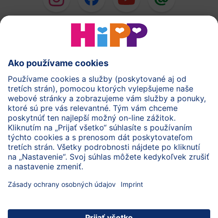
HiPP Mlieka
HiPP Príkrmy
HiPP Deti od 1 do 3 rokov
HiPP Starostlivosť
HiPP Tehotenstvo
Ochrana osobných údajov
Cookies a pravidlá používania webovej stránky
Imprint
O spoločnosti HiPP
Kontakt
Bezpečný prenos údajov šifrovaním