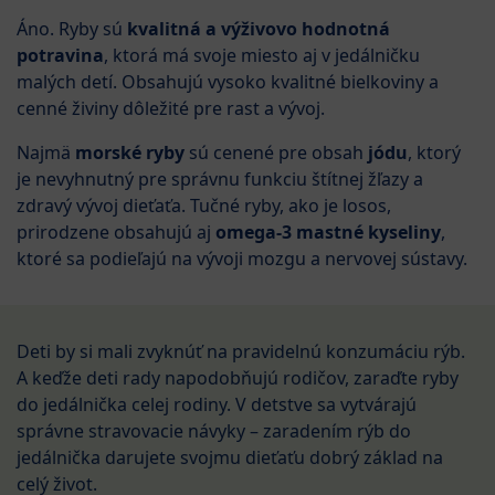
Áno. Ryby sú
kvalitná a výživovo hodnotná
potravina
, ktorá má svoje miesto aj v jedálničku
malých detí. Obsahujú vysoko kvalitné bielkoviny a
cenné živiny dôležité pre rast a vývoj.
Najmä
morské ryby
sú cenené pre obsah
jódu
, ktorý
je nevyhnutný pre správnu funkciu štítnej žľazy a
zdravý vývoj dieťaťa. Tučné ryby, ako je losos,
prirodzene obsahujú aj
omega-3 mastné kyseliny
,
ktoré sa podieľajú na vývoji mozgu a nervovej sústavy.
Deti by si mali zvyknúť na pravidelnú konzumáciu rýb.
A keďže deti rady napodobňujú rodičov, zaraďte ryby
do jedálnička celej rodiny. V detstve sa vytvárajú
správne stravovacie návyky – zaradením rýb do
jedálnička darujete svojmu dieťaťu dobrý základ na
celý život.