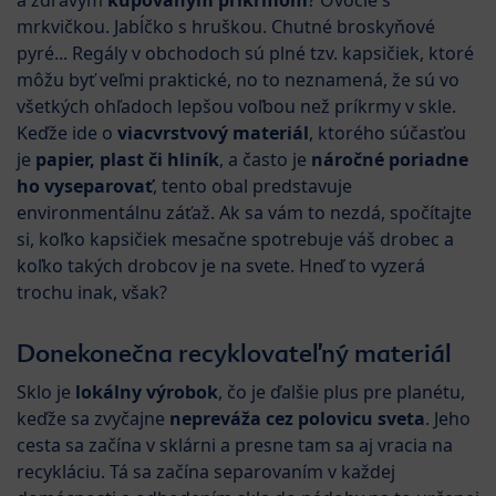
a zdravým
kupovaným príkrmom
? Ovocie s
mrkvičkou. Jabĺčko s hruškou. Chutné broskyňové
pyré... Regály v obchodoch sú plné tzv. kapsičiek, ktoré
môžu byť veľmi praktické, no to neznamená, že sú vo
všetkých ohľadoch lepšou voľbou než príkrmy v skle.
Keďže ide o
viacvrstvový materiál
, ktorého súčasťou
je
papier, plast či hliník
, a často je
náročné poriadne
ho vyseparovať
, tento obal predstavuje
environmentálnu záťaž. Ak sa vám to nezdá, spočítajte
si, koľko kapsičiek mesačne spotrebuje váš drobec a
koľko takých drobcov je na svete. Hneď to vyzerá
trochu inak, však?
Donekonečna recyklovateľný materiál
Sklo je
lokálny výrobok
, čo je ďalšie plus pre planétu,
keďže sa zvyčajne
nepreváža cez polovicu sveta
. Jeho
cesta sa začína v sklárni a presne tam sa aj vracia na
recykláciu. Tá sa začína separovaním v každej