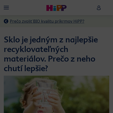
Skip to main content
HiPP B
Menü
Prečo zvoliť BIO kvalitu príkrmov HiPP?
Sklo je jedným z najlepšie
recyklovateľných
materiálov. Prečo z neho
chutí lepšie?