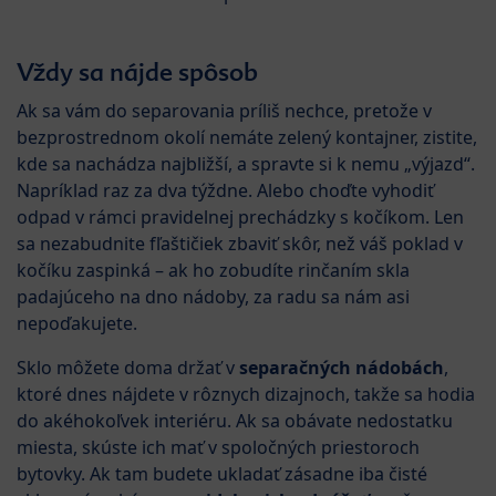
Vždy sa nájde spôsob
Ak sa vám do separovania príliš nechce, pretože v
bezprostrednom okolí nemáte zelený kontajner, zistite,
kde sa nachádza najbližší, a spravte si k nemu „výjazd“.
Napríklad raz za dva týždne. Alebo choďte vyhodiť
odpad v rámci pravidelnej prechádzky s kočíkom. Len
sa nezabudnite fľaštičiek zbaviť skôr, než váš poklad v
kočíku zaspinká – ak ho zobudíte rinčaním skla
padajúceho na dno nádoby, za radu sa nám asi
nepoďakujete.
Sklo môžete doma držať v
separačných nádobách
,
ktoré dnes nájdete v rôznych dizajnoch, takže sa hodia
do akéhokoľvek interiéru. Ak sa obávate nedostatku
miesta, skúste ich mať v spoločných priestoroch
bytovky. Ak tam budete ukladať zásadne iba čisté