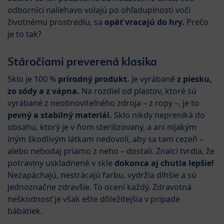
odborníci naliehavo volajú po ohľaduplnosti voči
životnému prostrediu, sa
opäť vracajú do hry.
Prečo
je to tak?
Stáročiami preverená klasika
Sklo je 100 %
prírodný produkt.
Je vyrábané
z piesku,
zo sódy a z vápna.
Na rozdiel od plastov, ktoré sú
vyrábané z neobnoviteľného zdroja – z ropy –, je to
pevný a stabilný materiál.
Sklo nikdy nepreniká do
obsahu, ktorý je v ňom sterilizovaný, a ani nijakým
iným škodlivým látkam nedovolí, aby sa tam cezeň –
alebo nebodaj priamo z neho – dostali. Znalci tvrdia, že
potraviny uskladnené v skle
dokonca aj chutia lepšie!
Nezapáchajú, nestrácajú farbu, vydržia dlhšie a sú
jednoznačne zdravšie. To ocení každý. Zdravotná
neškodnosť je však ešte dôležitejšia v prípade
bábätiek.