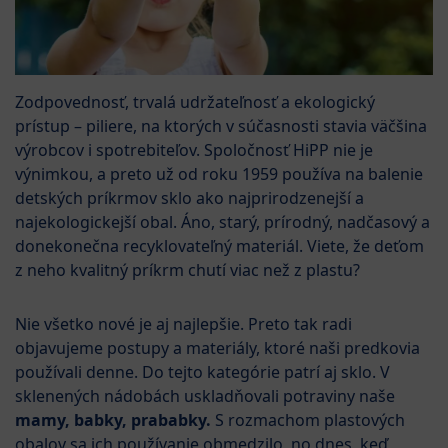
Zodpovednosť, trvalá udržateľnosť a ekologický
prístup – piliere, na ktorých v súčasnosti stavia väčšina
výrobcov i spotrebiteľov. Spoločnosť HiPP nie je
výnimkou, a preto už od roku 1959 používa na balenie
detských príkrmov sklo ako najprirodzenejší a
najekologickejší obal. Áno, starý, prírodný, nadčasový a
donekonečna recyklovateľný materiál. Viete, že deťom
z neho kvalitný príkrm chutí viac než z plastu?
Nie všetko nové je aj najlepšie. Preto tak radi
objavujeme postupy a materiály, ktoré naši predkovia
používali denne. Do tejto kategórie patrí aj sklo. V
sklenených nádobách uskladňovali potraviny naše
mamy, babky, prababky.
S rozmachom plastových
obalov sa ich používanie obmedzilo, no dnes, keď