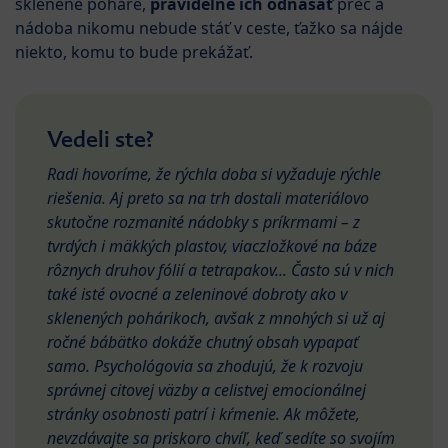
sklenené poháre,
pravidelne ich odnášať
preč a
nádoba nikomu nebude stáť v ceste, ťažko sa nájde
niekto, komu to bude prekážať.
Vedeli ste?
Radi hovoríme, že rýchla doba si vyžaduje rýchle
riešenia. Aj preto sa na trh dostali materiálovo
skutočne rozmanité nádobky s príkrmami – z
tvrdých i mäkkých plastov, viaczložkové na báze
rôznych druhov fólií a tetrapakov... Často sú v nich
také isté ovocné a zeleninové dobroty ako v
sklenených pohárikoch, avšak z mnohých si už aj
ročné bábätko dokáže chutný obsah vypapať
samo. Psychológovia sa zhodujú, že k rozvoju
správnej citovej väzby a celistvej emocionálnej
stránky osobnosti patrí i kŕmenie. Ak môžete,
nevzdávajte sa priskoro chvíľ, keď sedíte so svojím