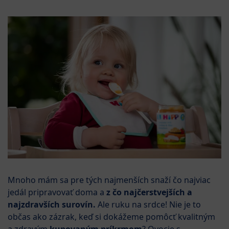
Mnoho mám sa pre tých najmenších snaží čo najviac
jedál pripravovať doma a
z čo najčerstvejších a
najzdravších surovín.
Ale ruku na srdce! Nie je to
občas ako zázrak, keď si dokážeme pomôcť kvalitným