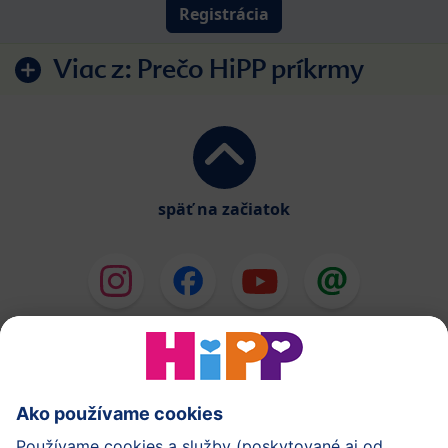
Registrácia
Viac z:
Prečo HiPP príkrmy
späť na začiatok
HiPP Mlieka
HiPP Príkrmy
HiPP Deti od 1 do 3 rokov
HiPP Starostlivosť
HiPP Tehotenstvo