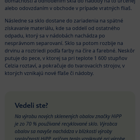
domácnosti a odhodením skla do nádoby na to určenej
alebo odovzdaním v obchode v prípade vratných fliaš.
Následne sa sklo dostane do zariadenia na spätné
získavanie materiálu, kde sa oddelí od ostatného
odpadu, ktorý sa v nádobách nachádza po
nesprávnom separovaní. Sklo sa potom rozbije na
drvinu a roztriedi podľa farby na číre a farebné. Neskôr
putuje do pece, v ktorej sa pri teplote 1 600 stupňov
Celzia roztaví, a pokračuje do tvarovacích strojov, v
ktorých vznikajú nové fľaše či nádoby.
Vedeli ste?
Na výrobu nových sklenených obalov značky HiPP
je zo 70 % používané recyklované sklo. Výrobca
obalov sa navyše nachádza v blízkosti výroby
spoločnosti HiPP, pričom teplo vzniknuté pri výrobe