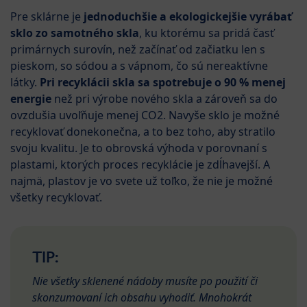
Pre sklárne je
jednoduchšie a ekologickejšie vyrábať
sklo zo samotného skla
, ku ktorému sa pridá časť
primárnych surovín, než začínať od začiatku len s
pieskom, so sódou a s vápnom, čo sú nereaktívne
látky.
Pri recyklácii skla sa spotrebuje o 90 % menej
energie
než pri výrobe nového skla a zároveň sa do
ovzdušia uvoľňuje menej CO2. Navyše sklo je možné
recyklovať donekonečna, a to bez toho, aby stratilo
svoju kvalitu. Je to obrovská výhoda v porovnaní s
plastami, ktorých proces recyklácie je zdĺhavejší. A
najmä, plastov je vo svete už toľko, že nie je možné
všetky recyklovať.
TIP:
Nie všetky sklenené nádoby musíte po použití či
skonzumovaní ich obsahu vyhodiť. Mnohokrát