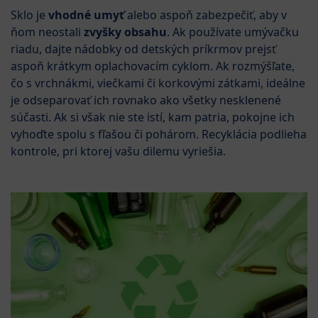
Sklo je
vhodné umyť
alebo aspoň zabezpečiť, aby v
ňom neostali
zvyšky obsahu
. Ak používate umývačku
riadu, dajte nádobky od detských príkrmov prejsť
aspoň krátkym oplachovacím cyklom. Ak rozmýšľate,
čo s vrchnákmi, viečkami či korkovými zátkami, ideálne
je odseparovať ich rovnako ako všetky nesklenené
súčasti. Ak si však nie ste istí, kam patria, pokojne ich
vyhoďte spolu s fľašou či pohárom. Recyklácia podlieha
kontrole, pri ktorej vašu dilemu vyriešia.