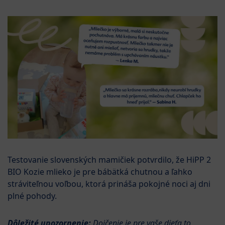
Testovanie slovenských mamičiek potvrdilo, že HiPP 2
BIO Kozie mlieko je pre bábätká chutnou a ľahko
stráviteľnou voľbou, ktorá prináša pokojné noci aj dni
plné pohody.
Dôležité upozornenie:
Dojčenie je pre vaše dieťa to