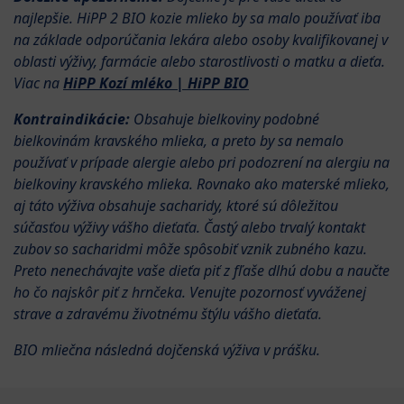
najlepšie. HiPP 2 BIO kozie mlieko by sa malo používať iba
na základe odporúčania lekára alebo osoby kvalifikovanej v
oblasti výživy, farmácie alebo starostlivosti o matku a dieťa.
Viac na
HiPP Kozí mléko | HiPP BIO
Kontraindikácie:
Obsahuje bielkoviny podobné
bielkovinám kravského mlieka, a preto by sa nemalo
používať v prípade alergie alebo pri podozrení na alergiu na
bielkoviny kravského mlieka. Rovnako ako materské mlieko,
aj táto výživa obsahuje sacharidy, ktoré sú dôležitou
súčasťou výživy vášho dieťaťa. Častý alebo trvalý kontakt
zubov so sacharidmi môže spôsobiť vznik zubného kazu.
Preto nenechávajte vaše dieťa piť z fľaše dlhú dobu a naučte
ho čo najskôr piť z hrnčeka. Venujte pozornosť vyváženej
strave a zdravému životnému štýlu vášho dieťaťa.
BIO mliečna následná dojčenská výživa v prášku.