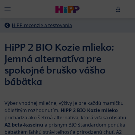
Skip to main content
HiPP B
Menü
HiPP recenzie a testovania
HiPP 2 BIO Kozie mlieko:
Jemná alternatíva pre
spokojné bruško vášho
bábätka
Výber vhodnej mliečnej výživy je pre každú mamičku
dôležitým rozhodnutím.
HiPP 2 BIO Kozie mlieko
prichádza ako šetrná alternatíva, ktorá vďaka obsahu
A2 beta-kaseínu
a prísnym BIO štandardom ponúka
bábätkám ľahkú stráviteľnosť a prirodzenú chuť. A2