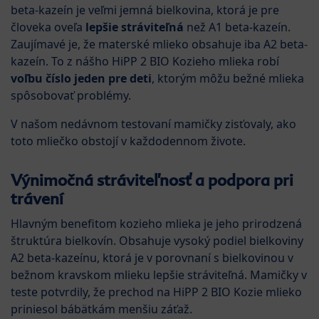
beta-kazeín je veľmi jemná bielkovina, ktorá je pre
človeka oveľa
lepšie stráviteľná
než A1 beta-kazeín.
Zaujímavé je, že materské mlieko obsahuje iba A2 beta-
kazeín. To z nášho HiPP 2 BIO Kozieho mlieka robí
voľbu číslo jeden pre deti
, ktorým môžu bežné mlieka
spôsobovať problémy.
V našom nedávnom testovaní mamičky zisťovaly, ako
toto mliečko obstojí v každodennom živote.
Výnimočná stráviteľnosť a podpora pri
trávení
Hlavným benefitom kozieho mlieka je jeho prirodzená
štruktúra bielkovín. Obsahuje vysoký podiel bielkoviny
A2 beta-kazeínu, ktorá je v porovnaní s bielkovinou v
bežnom kravskom mlieku lepšie stráviteľná. Mamičky v
teste potvrdily, že prechod na HiPP 2 BIO Kozie mlieko
priniesol bábätkám menšiu záťaž.