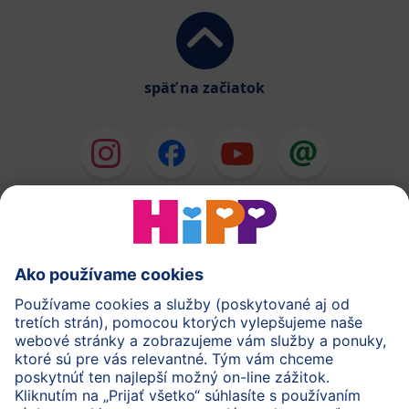
späť na začiatok
HiPP Mlieka
HiPP Príkrmy
HiPP Deti od 1 do 3 rokov
HiPP Starostlivosť
HiPP Tehotenstvo
Ochrana osobných údajov
Cookies a pravidlá používania webovej stránky