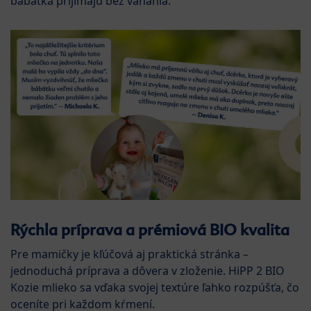
bábätká prijímajú bez váhania.
Rýchla príprava a prémiová BIO kvalita
Pre mamičky je kľúčová aj praktická stránka –
jednoduchá príprava a dôvera v zloženie. HiPP 2 BIO
Kozie mlieko sa vďaka svojej textúre ľahko rozpúšťa, čo
oceníte pri každom kŕmení.