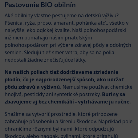
Pestovanie BIO obilnín
Aké obilniny vlastne pestujeme na detskú výživu?
Pšenica, ryža, proso, amarant, pohánka atď., všetko v
najvyššej ekologickej kvalite. Naši poľnohospodárski
inžinieri pomáhajú našim priateľským
poľnohospodárom pri výbere zdravej pôdy a odolných
semien. Sledujú tiež smer vetra, aby sa na polia
nedostali žiadne znečisťujúce látky.
Na našich poliach tiež dodržiavame striedanie
plodín, čo je najprirodzenejší spôsob, ako udržať
pôdu zdravú a výživnú
. Nemusíme používať chemické
hnojivá, pesticídy ani syntetické postreky.
Buriny sa
zbavujeme aj bez chemikálií - vytrhávame ju ručne.
Snažíme sa vytvoriť prostredie, ktoré prirodzene
zabraňuje pôsobeniu a šíreniu škodcov. Napríklad pole
ohraničíme rôznymi bylinami, ktoré odpudzujú
škodcov, alebo naopak, bylinami, ktoré priťahujú