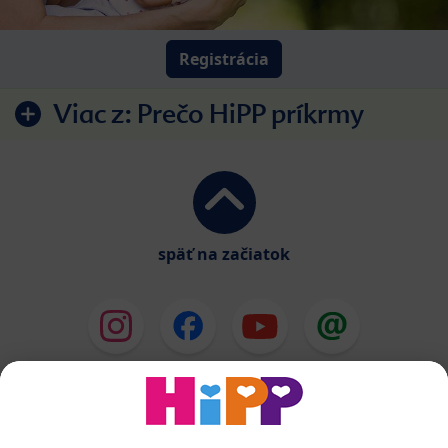
Registrácia
Viac z:
Prečo HiPP príkrmy
späť na začiatok
HiPP Mlieka
HiPP Príkrmy
HiPP Deti od 1 do 3 rokov
HiPP Starostlivosť