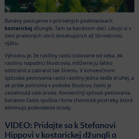
Banány pestujeme v prírodných podmienkach
kostarickej
džungle. Tam sa banánom darí. Libujú si v
tieni pralesných obrů dosahujúcich až 50-metrovú
výšku.
Výhodou je, že rastliny rastú izolovane od seba. Ak
rastlinu napadnú škodcovia, môžeme ju ľahko
odstrániť a zabrániť tak šíreniu. V konvenčnom
spôsobe pestovania rastú rastliny jedna vedľa druhej, a
ak príde pohroma v podobe škodcov, často je
zasiahnutá celá úroda. Konvenčný spôsob pestovania
banánov často využíva rôzne chemické postreky, ktoré
eliminujú poškodenie úrody.
VIDEO: Pridajte sa k Stefanovi
Hippovi v kostarickej džungli a