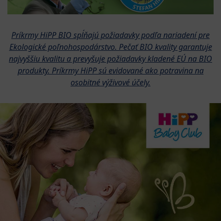
Príkrmy HiPP BIO spĺňajú požiadavky podľa nariadení pre
Ekologické poľnohospodárstvo. Pečať BIO kvality garantuje
najvyššiu kvalitu a prevyšuje požiadavky kladené EÚ na BIO
produkty. Príkrmy HiPP sú evidované ako potravina na
osobitné výživové účely.