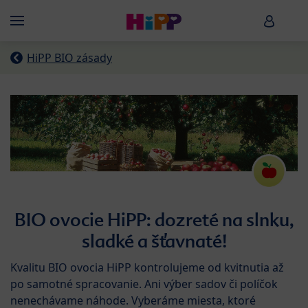
Skip to main content
HiPP B
Menü
HiPP BIO zásady
BIO ovocie HiPP: dozreté na slnku,
sladké a šťavnaté!
Kvalitu BIO ovocia HiPP kontrolujeme od kvitnutia až
po samotné spracovanie. Ani výber sadov či políčok
nenechávame náhode. Vyberáme miesta, ktoré