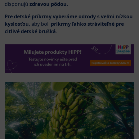
disponujú
zdravou pôdou
.
Pre detské príkrmy vyberáme odrody s veľmi nízkou
kyslosťou
, aby boli
príkrmy ľahko stráviteľné pre
citlivé detské brušká
.