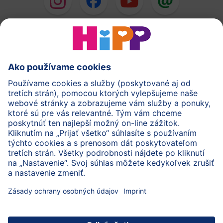
HiPP Mlieka
HiPP Príkrmy
HiPP Deti od 1 do 3 rokov
HiPP Starostlivosť
HiPP Tehotenstvo
Ochrana osobných údajov
Cookies a pravidlá používania webovej stránky
Imprint
O spoločnosti HiPP
Kontakt
Bezpečný prenos údajov šifrovaním