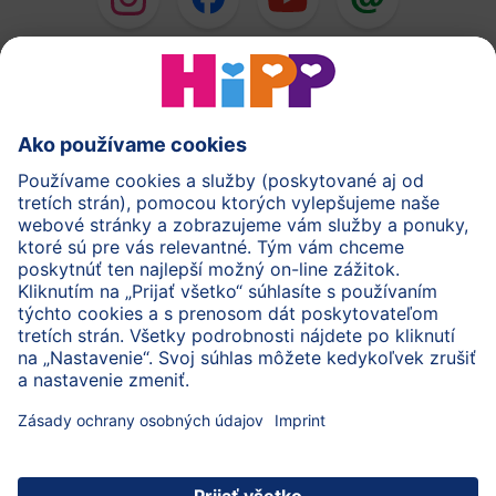
HiPP Mlieka
HiPP Príkrmy
HiPP Deti od 1 do 3 rokov
HiPP Starostlivosť
HiPP Tehotenstvo
Ochrana osobných údajov
Cookies a pravidlá používania webovej stránky
Imprint
O spoločnosti HiPP
Kontakt
Bezpečný prenos údajov šifrovaním