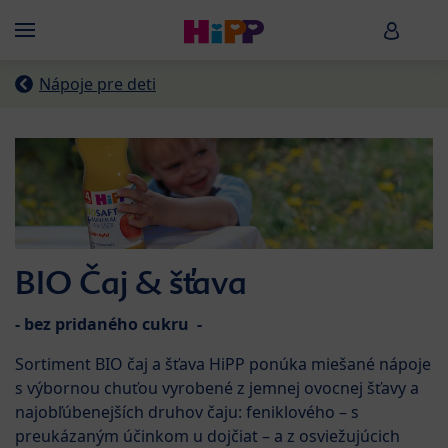
Skip to main content
HiPP B
Menü
Nápoje pre deti
BIO Čaj & šťava
- bez pridaného cukru -
Sortiment BIO čaj a šťava HiPP ponúka miešané nápoje
s výbornou chuťou vyrobené z jemnej ovocnej šťavy a
najobľúbenejších druhov čaju: feniklového – s
preukázaným účinkom u dojčiat – a z osviežujúcich