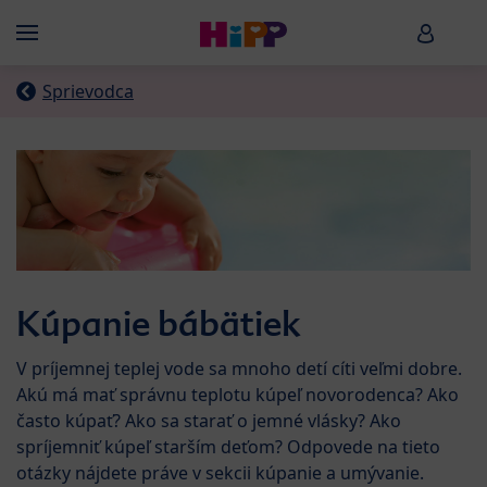
Skip to main content
HiPP B
Menü
Sprievodca
Kúpanie bábätiek
V príjemnej teplej vode sa mnoho detí cíti veľmi dobre.
Akú má mať správnu teplotu kúpeľ novorodenca? Ako
často kúpať? Ako sa starať o jemné vlásky? Ako
spríjemniť kúpeľ starším deťom? Odpovede na tieto
otázky nájdete práve v sekcii kúpanie a umývanie.