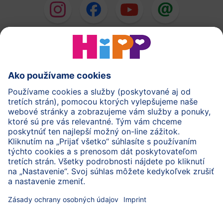
HiPP Mlieka
HiPP Príkrmy
HiPP Deti od 1 do 3 rokov
HiPP Starostlivosť
HiPP Tehotenstvo
Ochrana osobných údajov
Cookies a pravidlá používania webovej stránky
Imprint
O spoločnosti HiPP
Kontakt
Bezpečný prenos údajov šifrovaním