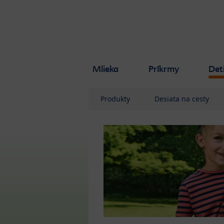
Skip to main content
Mlieka
Príkrmy
Det
Produkty
Desiata na cesty