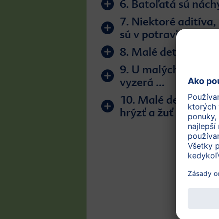
6. Batoľatá sú náchyl
7. Niektoré aditíva,
sú v potravinách pre
8. Malé deti by si m
9. U malých detí čas
vyzerá ...
10. Malé deti sa mu
hrýzť a žuť ...