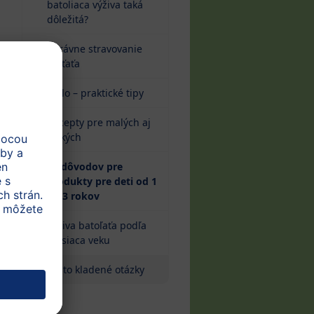
batoliaca výživa taká
dôležitá?
Správne stravovanie
dieťaťa
Jedlo – praktické tipy
Recepty pre malých aj
veľkých
10 dôvodov pre
produkty pre deti od 1
(current)
do 3 rokov
Výživa batoľaťa podľa
mesiaca veku
Často kladené otázky