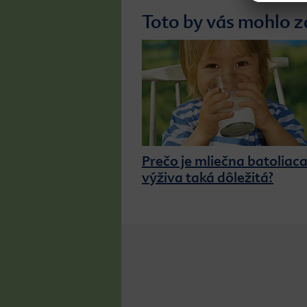
Toto by vás mohlo z
Prečo je mliečna batoliac
výživa taká dôležitá?