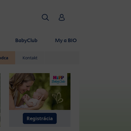
Hľadať
HiPP Babyclub
BabyClub
My a BIO
odca
Kontakt
Registrácia