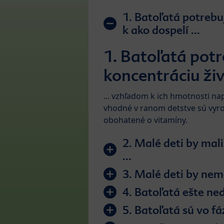
1. Batoľatá potrebuj
k ako dospelí ...
1. Batoľatá potr
koncentráciu živí
... vzhľadom k ich hmotnosti nap
vhodné v ranom detstve sú vyro
obohatené o vitamíny.
2. Malé deti by mali mať v strave menší príjem sol
...
3. Malé deti by nema
4. Batoľatá ešte ned
5. Bat