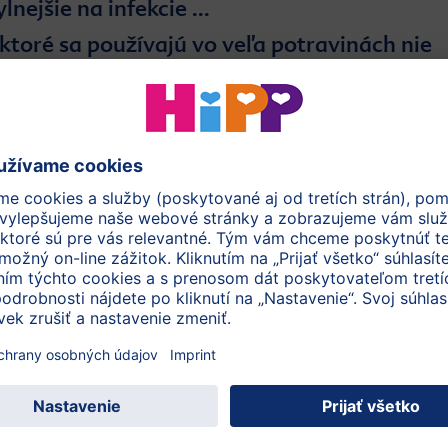
nejšie na infekcie ...
 ktoré sa používajú vo veľa potravinách nie
 ranné detstvo povolené, ...
ali zvykať na prírodnú a zdravú stravu ...
to zohráva dôležitú úlohu to, ako jedlo
sia najprv naučiť, ako sa samostatne najesť,