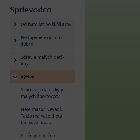
Sprievodca
Od batoliat po škôlkarov
Pestujeme v nich to
dobré
Zdravie malých detí -
tipy
e
Výživa
Vzorové jedálničky pre
malých športovcov
Neje mäso? Nevadí.
Takto má vaše dieťa
bielkovín dosť.
Prečo je mliečna