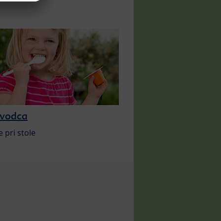
evodca
e pri stole