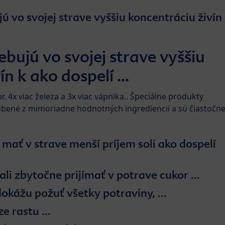
ú vo svojej strave vyššiu koncentráciu živín
ebujú vo svojej strave vyššiu
n k ako dospelí ...
r. 4x viac železa a 3x viac vápnika.. Špeciálne produkty
bené z mimoriadne hodnotných ingrediencií a sú čiastočn
i ako dospelí
li zbytočne prijímať v potrave cukor ...
okážu požuť všetky potraviny, ...
oľatá sú vo fáze rastu ...