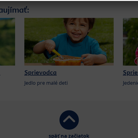
aujímať:
a
Sprievodca
Spri
Jedlo pre malé deti
Jedeni
späť na začiatok