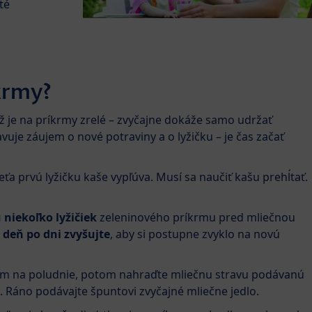
té
krmy?
 už je na príkrmy zrelé – zvyčajne dokáže samo udržať
vuje záujem o nové potraviny a o lyžičku – je čas začať
ieťa prvú lyžičku kaše vypľúva. Musí sa naučiť kašu prehĺtať.
 niekoľko lyžičiek
zeleninového príkrmu pred mliečnou
deň po dni zvyšujte
, aby si postupne zvyklo na novú
mom na poludnie, potom nahraďte mliečnu stravu podávanú
. Ráno podávajte špuntovi zvyčajné mliečne jedlo.