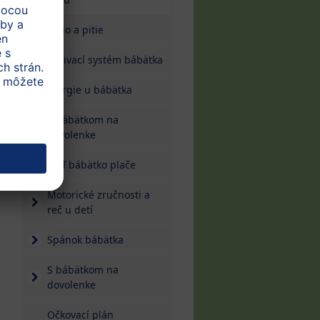
Jedlo a pitie
Zaživací systém bábätka
Alergie u bábätka
S bábätkom na
dovolenke
Keď bábätko plače
Motorické zručnosti a
reč u detí
Spánok bábätka
S bábätkom na
dovolenke
Očkovací plán