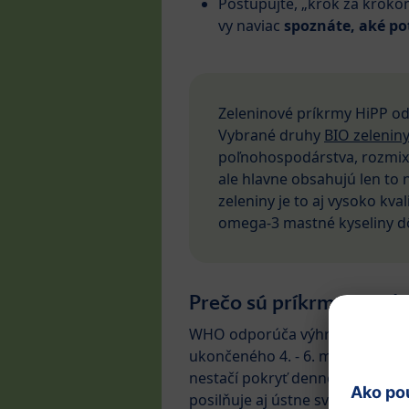
Postupujte, „krok za krokom
vy naviac
spoznáte, aké po
Zeleninové príkrmy HiPP o
Vybrané druhy
BIO zeleniny
poľnohospodárstva, rozmi
ale hlavne obsahujú len to 
zeleniny je to aj vysoko kva
omega-3 mastné kyseliny dô
Prečo sú príkrmy pre di
WHO odporúča výhradne dojčiť 
ukončeného 4. - 6. mesiaca už 
nestačí pokryť denné potreby ž
posilňuje aj ústne svalstvo, ab