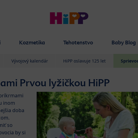
i
Kozmetika
Tehotenstvo
Baby Blog
Vývojový kalendár
HiPP oslavuje 125 let
Sprievo
mami Prvou lyžičkou HiPP
 príkrmami
hu inom
nejšia doba
com.
miť so
ovocia by si