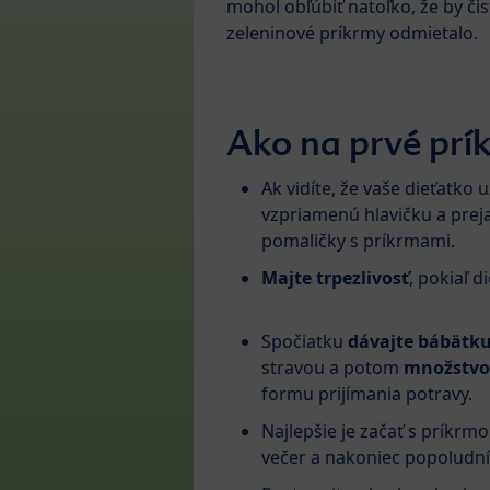
mohol obľúbiť natoľko, že by čis
zeleninové príkrmy odmietalo.
Ako na prvé prí
Ak vidíte, že vaše dieťatko
vzpriamenú hlavičku a preja
pomaličky s príkrmami.
Majte trpezlivosť
, pokiaľ d
Spočiatku
dávajte bábätku
stravou a potom
množstvo 
formu prijímania potravy.
Najlepšie je začať s príkr
večer a nakoniec popoludní