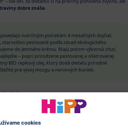
“ – nie len, že dieťatko si na príkrmy pohodlne zvykne, ale
traviny dobre znáša
.
dpovedajú nutričným potrebám 4 mesačných dojčiat.
, starostlivo pestované podľa zásad ekologického
xujeme do jemného krému. Majú potom výbornú chuť,
najlepšie – popri prirodzene pestovanej a ošetrovanej
litný BIO repkový olej, ktorý dodá dieťaťu prírodné
ležité pre vývoj mozgu a nervových buniek.
eťa dôležité?
do 6. mesiaca, ale niektorým deťom v období od
samotné materské mlieko či mliečna dojčenská výživa
ivín a energie. Okrem toho sa prechodom na pevnú stravu
y bolo pripravené na hryzenie väčších kúskov a rozprávanie.