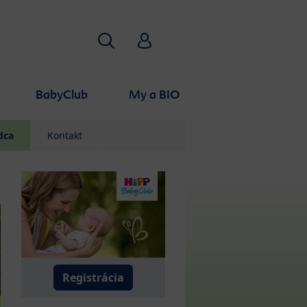
Hľadať
HiPP Babyclub
BabyClub
My a BIO
dca
Kontakt
Registrácia