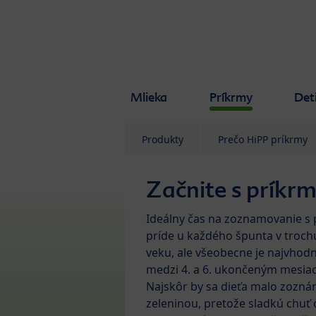
Skip to main content
Mlieka
Príkrmy
Det
Produkty
Prečo HiPP príkrmy
Začnite s príkr
Ideálny čas na zoznamovanie s
príde u každého špunta v troc
veku, ale všeobecne je najvhod
medzi 4. a 6. ukončeným mesia
Najskôr by sa dieťa malo zozná
zeleninou, pretože sladkú chuť 