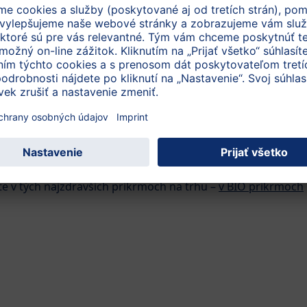
ry špeciálne vhodné na prvé prikrmovanie pod
najte BIO
Prvú mrkvu
, BIO
Prvú
bielu mrkvu
, BIO
Prvú
icu
.
pevňujú stolicu? Mrkvu obsahuje napr. príkrm Prvá mrkva.
iť medzi 5. až 12. mesiacom – pomaly plynule a v malých
ných vločiek na začiatok, alebo 1-2 piškóty).
e v tých najzdravších príkrmoch na trhu –
v BIO príkrmoch