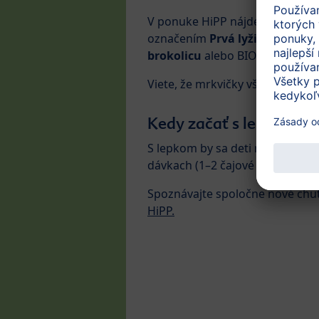
V ponuke HiPP nájdete receptú
označením
Prvá
lyžička
. Ochut
brokolicu
alebo BIO
Prvú tekv
Viete, že mrkvičky všeobecne s
Kedy začať s lepkom?
S lepkom by sa deti mali zoznám
dávkach (1–2 čajové lyžičky ovse
Spoznávajte spoločne nové chut
HiPP.