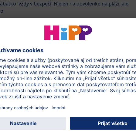
bábätko vždy v bezpečí! Nielen na dovolenke na pláži, ale
o.
y. Telesná aktivita a trávenie čas vonku je dôležité.
 svetlu sa cítime lepšie. Vaše dieťa cíti to isté – keď je
jšie a majú viac energie.