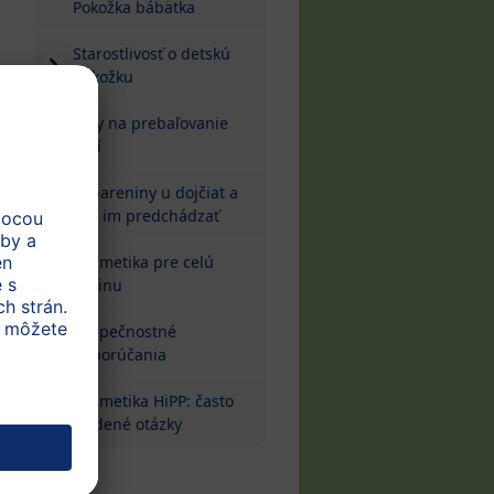
Pokožka bábätka
Starostlivosť o detskú
pokožku
Tipy na prebaľovanie
detí
Zapareniny u dojčiat a
ako im predchádzať
Kozmetika pre celú
rodinu
Bezpečnostné
odporúčania
Kozmetika HiPP: často
kladené otázky