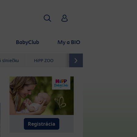
Hľadať
HiPP Babyclub
BabyClub
My a BIO
 slniečku
HiPP ZOO
Aj pre mňa
Sprievodca
Registrácia