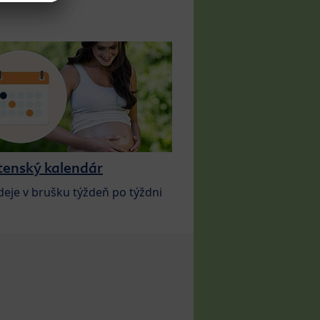
tenský kalendár
deje v brušku týždeň po týždni