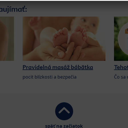
aujímať:
Pravidelná masáž bábätka
Teho
pocit blízkosti a bezpečia
Čo sa 
späť na začiatok