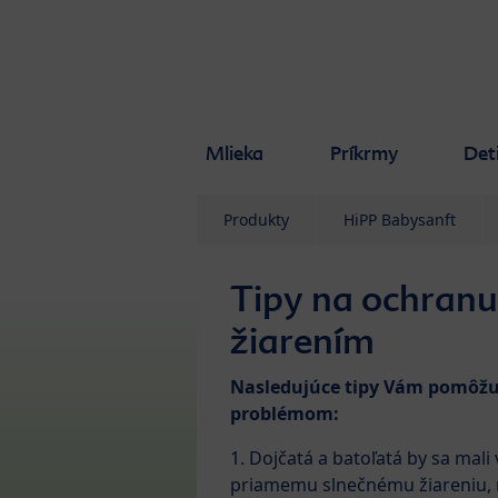
Skip to main content
Mlieka
Príkrmy
Det
Produkty
HiPP Babysanft
Tipy na ochranu
žiarením
Nasledujúce tipy Vám pomôžu
problémom:
1. Dojčatá a batoľatá by sa mali
priamemu slnečnému žiareniu,