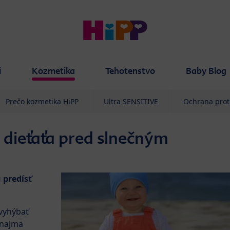
i
Kozmetika
Tehotenstvo
Baby Blog
Prečo kozmetika HiPP
Ultra SENSITIVE
Ochrana proti
 dieťaťa pred slnečným
 predísť
 vyhýbať
 najmä