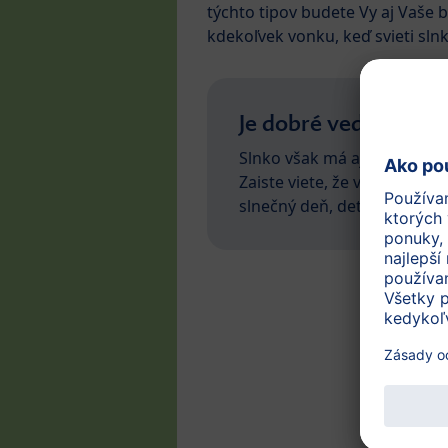
týchto tipov budete Vy aj Vaše 
kdekoľvek vonku, keď svieti slnk
Je dobré vedieť, že:
Slnko však má aj svoje výhod
Zaiste viete, že vďaka slnku a
slnečný deň, deti sú šťastne