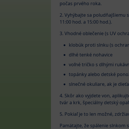
počas prvého roka.
2. Vyhýbajte sa poludňajšiemu 
11:00 hod. a 15:00 hod.).
3. Vhodné oblečenie (s UV ochr
klobúk proti slnku (s ochra
dlhé tenké nohavice
voľné tričko s dlhými rukáv
topánky alebo detské pono
slnečné okuliare, ak je dieť
4. Skôr ako vyjdete von, aplikuj
tvár a krk, špeciálny detský opa
5. Pokiaľ je to len možné, zdrž
Pamätajte, že spálenie slnkom s