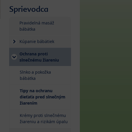
Sprievodca
Pravidelná masáž
bábätka
Kúpanie bábätiek
Ochrana proti
slnečnému žiareniu
Slnko a pokožka
bábätka
Tipy na ochranu
dieťaťa pred slnečným
(current)
žiarením
Krémy proti slnečnému
žiareniu a rizikám úpalu