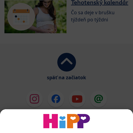
Tehotenský kalendár
Čo sa deje v brušku
týždeň po týždni
späť na začiatok
HiPP Mlieka
HiPP Príkrmy