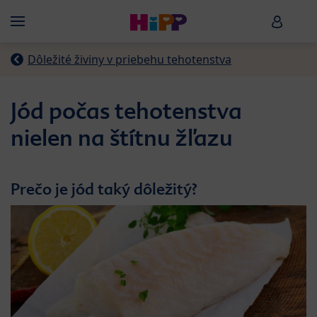
Skip to main content
HiPP B
Menü
Dôležité živiny v priebehu tehotenstva
Jód počas tehotenstva
nielen na štítnu žľazu
Prečo je jód taký dôležitý?