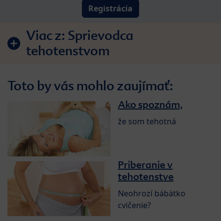
Registrácia
Viac z:
Sprievodca
tehotenstvom
Toto by vás mohlo zaujímať:
Ako spoznám,
že som tehotná
Priberanie v
tehotenstve
Neohrozí bábätko
cvičenie?