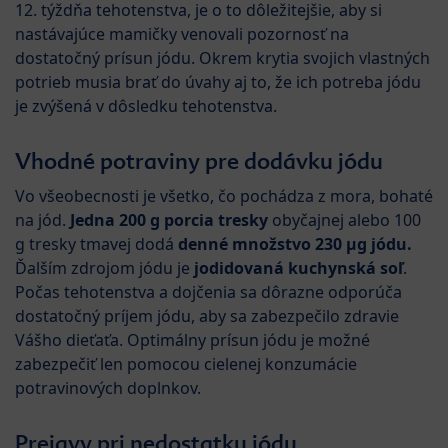
12. týždňa tehotenstva, je o to dôležitejšie, aby si
nastávajúce mamičky venovali pozornosť na
dostatočný prísun jódu. Okrem krytia svojich vlastných
potrieb musia brať do úvahy aj to, že ich potreba jódu
je zvýšená v dôsledku tehotenstva.
Vhodné potraviny pre dodávku jódu
Vo všeobecnosti je všetko, čo pochádza z mora, bohaté
na jód.
Jedna 200 g porcia tresky
obyčajnej alebo 100
g tresky tmavej dodá
denné množstvo 230 µg jódu.
Ďalším zdrojom jódu je
jodidovaná kuchynská soľ
.
Počas tehotenstva a dojčenia sa dôrazne odporúča
dostatočný príjem jódu, aby sa zabezpečilo zdravie
Vášho dieťaťa. Optimálny prísun jódu je možné
zabezpečiť len pomocou cielenej konzumácie
potravinových doplnkov.
Prejavy pri nedostatku jódu