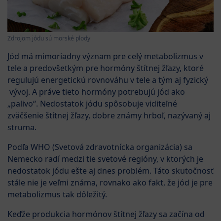
Zdrojom jódu sú morské plody
Jód má mimoriadny význam pre celý metabolizmus v
tele a predovšetkým pre hormóny štítnej žľazy, ktoré
regulujú energetickú rovnováhu v tele a tým aj fyzický
vývoj. A práve tieto hormóny potrebujú jód ako
„palivo“. Nedostatok jódu spôsobuje viditeľné
zväčšenie štítnej žľazy, dobre známy hrboľ, nazývaný aj
struma.
Podľa WHO (Svetová zdravotnícka organizácia) sa
Nemecko radí medzi tie svetové regióny, v ktorých je
nedostatok jódu ešte aj dnes problém. Táto skutočnosť
stále nie je veľmi známa, rovnako ako fakt, že jód je pre
metabolizmus tak dôležitý.
Keďže produkcia hormónov štítnej žľazy sa začína od