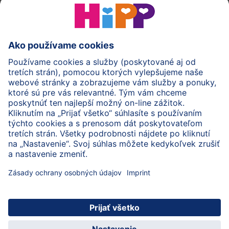
HiPP Mlieka
HiPP Príkrmy
HiPP Deti od 1 do 3 rokov
HiPP Starostlivosť
HiPP Tehotenstvo
Ochrana osobných údajov
Cookies a pravidlá používania webovej stránky
Imprint
O spoločnosti HiPP
Kontakt
Bezpečný prenos údajov šifrovaním