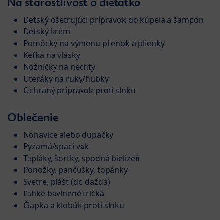
Na starostlivosť o dieťatko
Detský ošetrujúci prípravok do kúpeľa a šampón
Detský krém
Pomôcky na výmenu plienok a plienky
Kefka na vlásky
Nožničky na nechty
Uteráky na ruky/hubky
Ochraný prípravok proti slnku
Oblečenie
Nohavice alebo dupačky
Pyžamá/spací vak
Tepláky, šortky, spodná bielizeň
Ponožky, pančušky, topánky
Svetre, plášť (do dažďa)
Ľahké bavlnené tričká
Čiapka a klobúk proti slnku