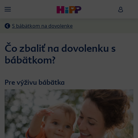
Skip to main content
HiPP B
Menü
S bábätkom na dovolenke
Čo zbaliť na dovolenku s
bábätkom?
Pre výživu bábätka