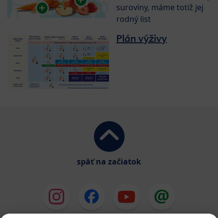
suroviny, máme totiž jej
rodný list
Plán výživy
späť na začiatok