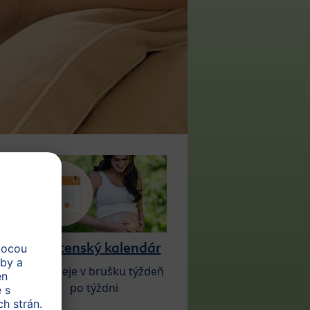
Tehotenský kalendár
Čo sa deje v brušku týždeň
po týždni