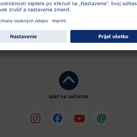
Najobľúbenejší odkazy:
e
Zvýšená potreba živ
Starostlivosť o pleť
Jesť za dvoch?
späť na začiatok