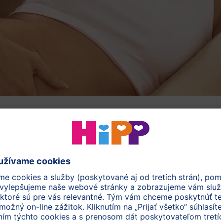
Ako spoznám,
Priberanie v
tehotenstve
že som tehotná
Neohrozí bábätko cvičenie?