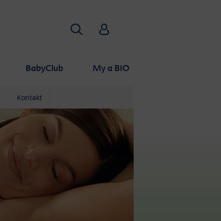
Hľadať
HiPP Babyclub
BabyClub
My a BIO
Kontakt