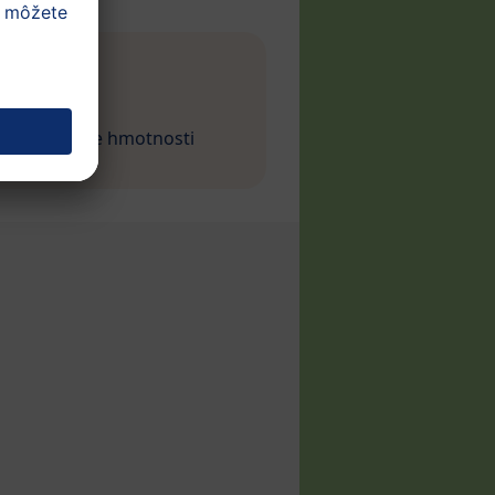
ín
Zvýšenie hmotnosti