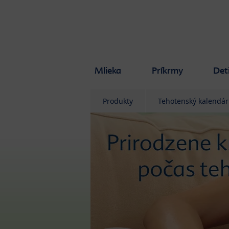
Skip to main content
Mlieka
Príkrmy
Det
Produkty
Tehotenský kalendár