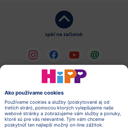
späť na začiatok
HiPP Mlieka
HiPP Príkrmy
HiPP Deti od 1 do 3 rokov
HiPP Starostlivosť
HiPP Tehotenstvo
Ochrana osobných údajov
Cookies a pravidlá používania webovej stránky