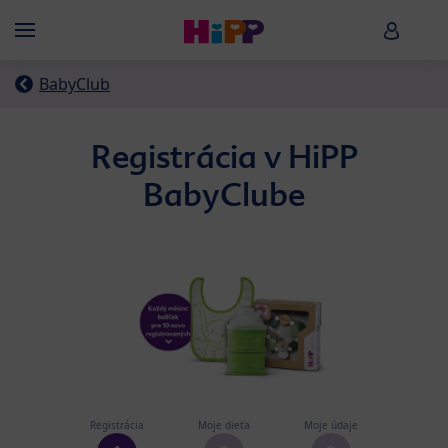
Skip to main content
HiPP B
Menü
BabyClub
Registrácia v HiPP
BabyClube
Registrácia
Moje dieťa
Moje údaje