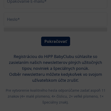
Opakovanie E-mailu*
Heslo*
Pokračovať
Registráciou do HiPP BabyClubu súhlasíte so
zasielaním našich newsletterov plných užitočných
tipov, noviniek a špeciálnych ponúk.
Odběr newsletteru môžete kedykoľvek vo svojom
užívateľskom účte zrušiť.
Pre vytvorenie kvalitného hesla odporúčame zadať aspoň 11
znakov (4× malé písmeno, 4× číslicu, 2× veľké písmeno, 1×
špeciálny znak).