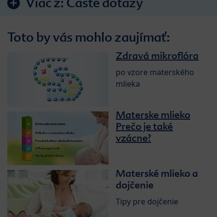
Viac z:
Časté dotazy
Toto by vás mohlo zaujímať:
Zdravá mikroflóra
po vzore materského
mlieka
Materske mlieko
Prečo je také
vzácne?
Materské mlieko a
dojčenie
Tipy pre dojčenie