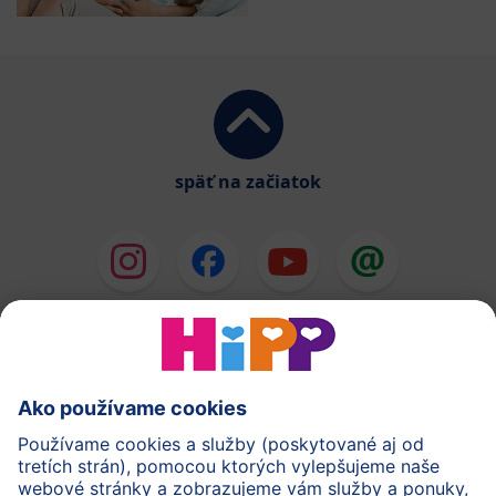
späť na začiatok
HiPP Mlieka
HiPP Príkrmy
HiPP Deti od 1 do 3 rokov
HiPP Starostlivosť
HiPP Tehotenstvo
Ochrana osobných údajov