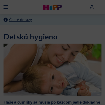
Skip to main content
HiPP B
Menü
Časté dotazy
Detská hygiena
Fľaše a cumlíky sa musia po každom jedle dôkladne