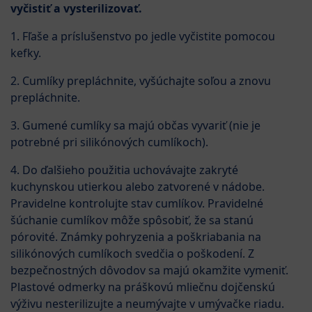
vyčistiť a vysterilizovať.
1. Fľaše a príslušenstvo po jedle vyčistite pomocou
kefky.
2. Cumlíky prepláchnite, vyšúchajte soľou a znovu
prepláchnite.
3. Gumené cumlíky sa majú občas vyvariť (nie je
potrebné pri silikónových cumlíkoch).
4. Do ďalšieho použitia uchovávajte zakryté
kuchynskou utierkou alebo zatvorené v nádobe.
Pravidelne kontrolujte stav cumlíkov. Pravidelné
šúchanie cumlíkov môže spôsobiť, že sa stanú
pórovité. Známky pohryzenia a poškriabania na
silikónových cumlíkoch svedčia o poškodení. Z
bezpečnostných dôvodov sa majú okamžite vymeniť.
Plastové odmerky na práškovú mliečnu dojčenskú
výživu nesterilizujte a neumývajte v umývačke riadu.