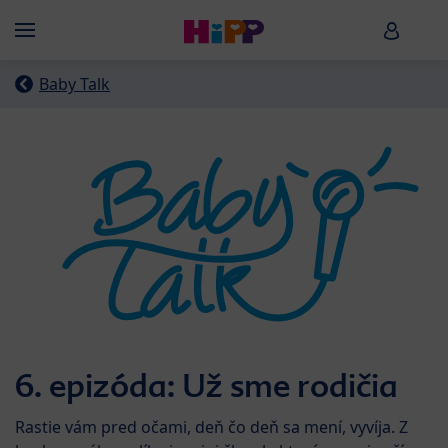
Skip to main content
HiPP B
Menü
Baby Talk
6. epizóda: Už sme rodičia
Rastie vám pred očami, deň čo deň sa mení, vyvíja. Z