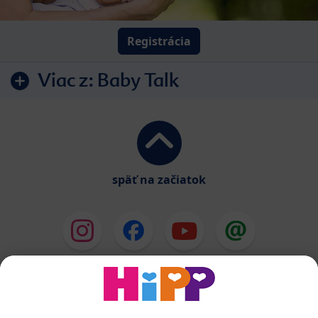
Registrácia
Viac z:
Baby Talk
späť na začiatok
HiPP Mlieka
HiPP Príkrmy
HiPP Deti od 1 do 3 rokov
HiPP Starostlivosť