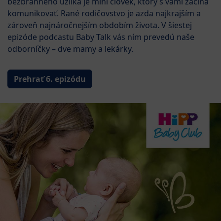
bezbranného uzlíka je mini človek, ktorý s vami začína
komunikovať. Rané rodičovstvo je azda najkrajším a
zároveň najnáročnejším obdobím života. V šiestej
epizóde podcastu Baby Talk vás ním prevedú naše
odborníčky – dve mamy a lekárky.
Prehrať 6. epizódu