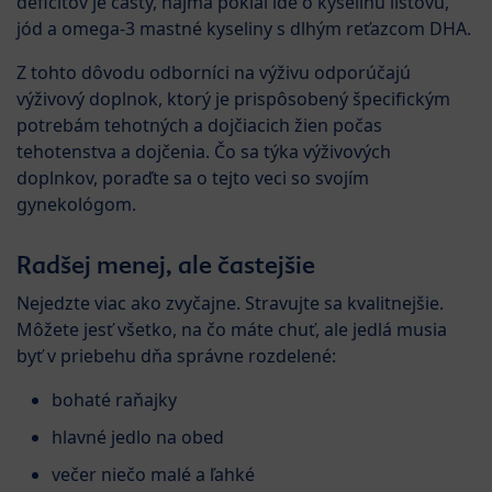
deficitov je častý, najmä pokiaľ ide o kyselinu listovú,
jód a omega-3 mastné kyseliny s dlhým reťazcom DHA.
Z tohto dôvodu odborníci na výživu odporúčajú
výživový doplnok, ktorý je prispôsobený špecifickým
potrebám tehotných a dojčiacich žien počas
tehotenstva a dojčenia. Čo sa týka výživových
doplnkov, poraďte sa o tejto veci so svojím
gynekológom.
Radšej menej, ale častejšie
Nejedzte viac ako zvyčajne. Stravujte sa kvalitnejšie.
Môžete jesť všetko, na čo máte chuť, ale jedlá musia
byť v priebehu dňa správne rozdelené:
bohaté raňajky
hlavné jedlo na obed
večer niečo malé a ľahké