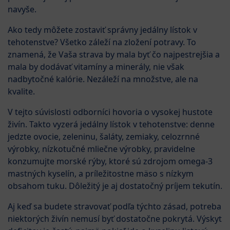
navyše.
Ako tedy môžete zostaviť správny jedálny lístok v
tehotenstve? Všetko záleží na zložení potravy. To
znamená, že Vaša strava by mala byť čo najpestrejšia a
mala by dodávať vitamíny a minerály, nie však
nadbytočné kalórie. Nezáleží na množstve, ale na
kvalite.
V tejto súvislosti odborníci hovoria o vysokej hustote
živín. Takto vyzerá jedálny lístok v tehotenstve: denne
jedzte ovocie, zeleninu, šaláty, zemiaky, celozrnné
výrobky, nízkotučné mliečne výrobky, pravidelne
konzumujte morské rýby, ktoré sú zdrojom omega-3
mastných kyselín, a príležitostne mäso s nízkym
obsahom tuku. Dôležitý je aj dostatočný príjem tekutín.
Aj keď sa budete stravovať podľa týchto zásad, potreba
niektorých živín nemusí byť dostatočne pokrytá. Výskyt