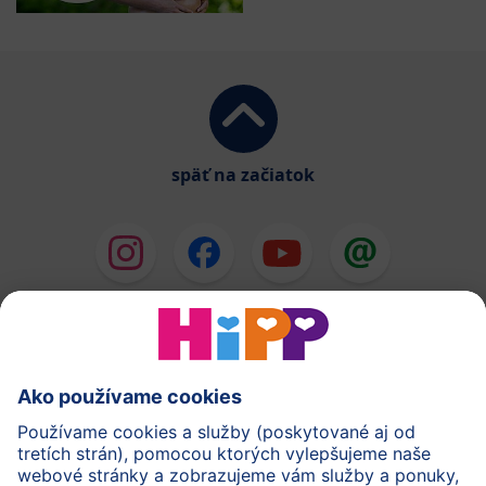
späť na začiatok
HiPP Mlieka
HiPP Príkrmy
HiPP Deti od 1 do 3 rokov
HiPP Starostlivosť
HiPP Tehotenstvo
Ochrana osobných údajov