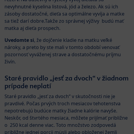
nevyhnutné kyselina listová, jód a železo. Ak sú ich
zásoby dostatočné, dieťa sa optimálne vyvíja a matke
sa tiež darí dobre.Takže zo správnej výživy budú mať
matka aj dieťa prospech.
Uvedomte si
, že dojčenie kladie na matku veľké
nároky, a preto by ste mali v tomto období venovať
pozornosť vyváženej strave a dostatočnému príjmu
živín.
Staré pravidlo „jesť za dvoch“ v žiadnom
prípade neplatí
Staré pravidlo „jesť za dvoch“ v skutočnosti nie je
pravdivé. Počas prvých troch mesiacov tehotenstva
nepotrebujú budúce matky žiadne kalórie navyše.
Neskôr, od štvrtého mesiaca, môžete prijímať približne
o 250 kcal denne viac. Toto množstvo zodpovedá
približne jednej porcii müsli alebo obloženej žemli