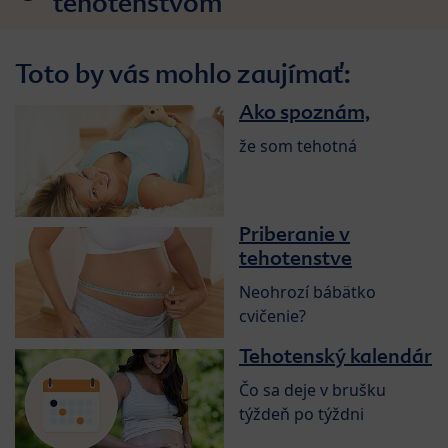
tehotenstvom
Toto by vás mohlo zaujímať:
Ako spoznám,
že som tehotná
Priberanie v
tehotenstve
Neohrozí bábätko
cvičenie?
Tehotenský kalendár
Čo sa deje v brušku
týždeň po týždni