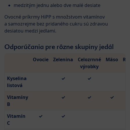
medzitým jednu alebo dve malé desiate
Ovocné príkrmy HiPP s množstvom vitamínov
a samozrejme bez pridaného cukru sú zdravou
desiatou medzi jedlami.
Odporúčania pre rôzne skupiny jedál
Ovocie
Zelenina
Celozrnné
Mäso
Ry
výrobky
Kyselina
✓
✓
listová
Vitamíny
✓
✓
✓
B
Vitamín
✓
✓
C