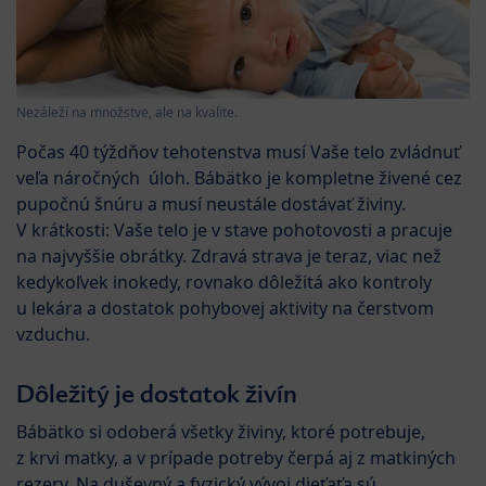
Nezáleží na množstve, ale na kvalite.
Počas 40 týždňov tehotenstva musí Vaše telo zvládnuť
veľa náročných úloh. Bábätko je kompletne živené cez
pupočnú šnúru a musí neustále dostávať živiny.
V krátkosti: Vaše telo je v stave pohotovosti a pracuje
na najvyššie obrátky. Zdravá strava je teraz, viac než
kedykoľvek inokedy, rovnako dôležitá ako kontroly
u lekára a dostatok pohybovej aktivity na čerstvom
vzduchu.
Dôležitý je dostatok živín
Bábätko si odoberá všetky živiny, ktoré potrebuje,
z krvi matky, a v prípade potreby čerpá aj z matkiných
rezerv. Na duševný a fyzický vývoj dieťaťa sú