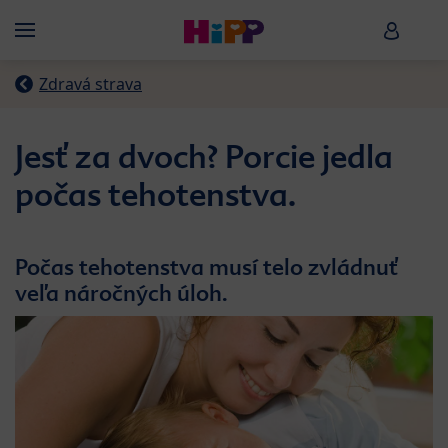
Skip to main content
HiPP B
Menü
Zdravá strava
Jesť za dvoch? Porcie jedla
počas tehotenstva.
Počas tehotenstva musí telo zvládnuť
veľa náročných úloh.