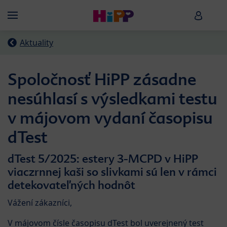
Skip to main content
HiPP B
Menü
Aktuality
Spoločnosť HiPP zásadne
nesúhlasí s výsledkami testu
v májovom vydaní časopisu
dTest
dTest 5/2025: estery 3-MCPD v HiPP
viaczrnnej kaši so slivkami sú len v rámci
detekovateľných hodnôt
Vážení zákazníci,
V májovom čísle časopisu dTest bol uverejnený test