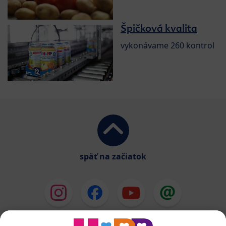
Špičková kvalita
vykonávame 260 kontrol
späť na začiatok