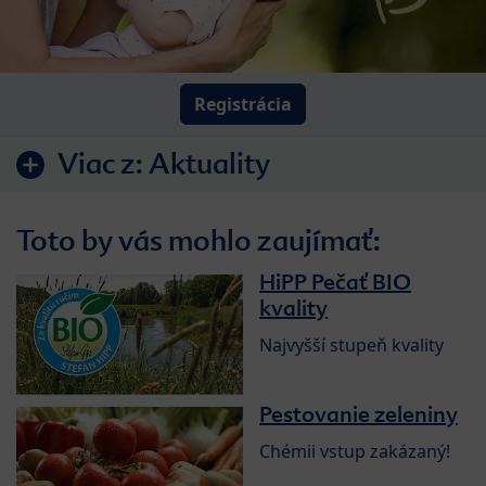
Registrácia
Viac z:
Aktuality
Toto by vás mohlo zaujímať:
HiPP Pečať BIO
kvality
Najvyšší stupeň kvality
Pestovanie zeleniny
Chémii vstup zakázaný!