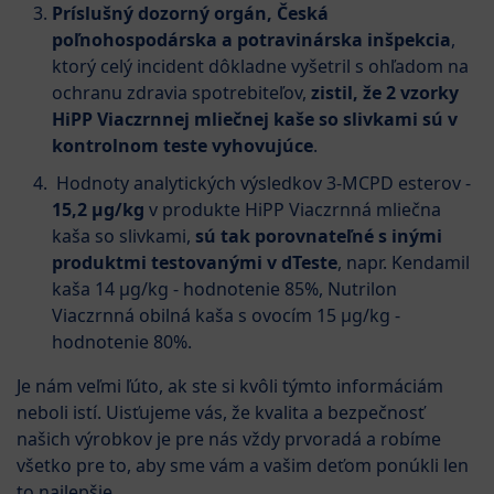
Príslušný dozorný orgán, Česká
poľnohospodárska a potravinárska inšpekcia
,
ktorý celý incident dôkladne vyšetril s ohľadom na
ochranu zdravia spotrebiteľov,
zistil, že 2 vzorky
HiPP Viaczrnnej mliečnej kaše so slivkami sú v
kontrolnom teste vyhovujúce
.
Hodnoty analytických výsledkov 3-MCPD esterov -
15,2 μg/kg
v produkte HiPP Viaczrnná mliečna
kaša so slivkami,
sú tak porovnateľné s inými
produktmi testovanými v dTeste
, napr. Kendamil
kaša 14 μg/kg - hodnotenie 85%, Nutrilon
Viaczrnná obilná kaša s ovocím 15 μg/kg -
hodnotenie 80%.
Je nám veľmi ľúto, ak ste si kvôli týmto informáciám
neboli istí. Uisťujeme vás, že kvalita a bezpečnosť
našich výrobkov je pre nás vždy prvoradá a robíme
všetko pre to, aby sme vám a vašim deťom ponúkli len
to najlepšie.