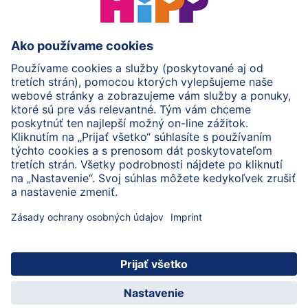
HiPP Mlieka
HiPP Príkrmy
HiPP Deti od 1 do 3 rokov
HiPP Starostlivosť
HiPP Tehotenstvo
Ochrana osobných údajov
Cookies a pravidlá používania webovej stránky
Imprint
O spoločnosti HiPP
Kontakt
Bezpečný prenos údajov šifrovaním
© 2026 HiPP