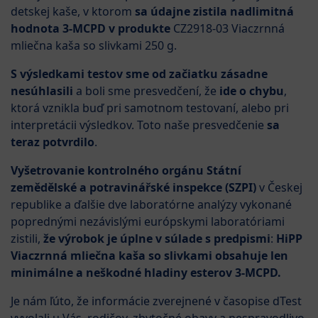
detskej kaše, v ktorom
sa údajne zistila nadlimitná
hodnota 3-MCPD v produkte
CZ2918-03 Viaczrnná
mliečna kaša so slivkami 250 g.
S výsledkami testov sme od začiatku zásadne
nesúhlasili
a boli sme presvedčení, že
ide o chybu
,
ktorá vznikla buď pri samotnom testovaní, alebo pri
interpretácii výsledkov. Toto naše presvedčenie
sa
teraz potvrdilo
.
Vyšetrovanie kontrolného orgánu Státní
zemědělské a potravinářské inspekce (SZPI)
v Českej
republike a ďalšie dve laboratórne analýzy vykonané
poprednými nezávislými európskymi laboratóriami
zistili,
že výrobok je úplne v súlade s predpismi
:
HiPP
Viaczrnná mliečna kaša so slivkami obsahuje len
minimálne a neškodné hladiny esterov 3-MCPD.
Je nám ľúto, že informácie zverejnené v časopise dTest