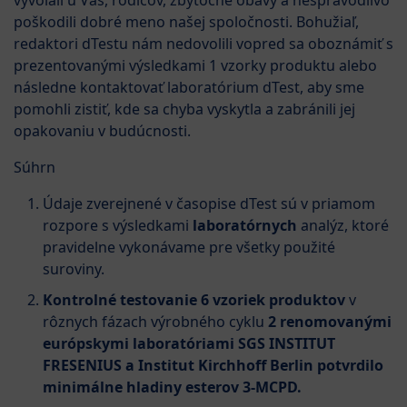
vyvolali u Vás, rodičov, zbytočné obavy a nespravodlivo
poškodili dobré meno našej spoločnosti. Bohužiaľ,
redaktori dTestu nám nedovolili vopred sa oboznámiť s
prezentovanými výsledkami 1 vzorky produktu alebo
následne kontaktovať laboratórium dTest, aby sme
pomohli zistiť, kde sa chyba vyskytla a zabránili jej
opakovaniu v budúcnosti.
Súhrn
Údaje zverejnené v časopise dTest sú v priamom
rozpore s výsledkami
laboratórnych
analýz, ktoré
pravidelne vykonávame pre všetky použité
suroviny.
Kontrolné testovanie 6 vzoriek produktov
v
rôznych fázach výrobného cyklu
2 renomovanými
európskymi laboratóriami SGS INSTITUT
FRESENIUS a Institut Kirchhoff Berlin potvrdilo
minimálne hladiny esterov 3-MCPD.