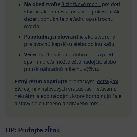
Na obed zvoľte
3-zložkové menu
pre deti
staršie ako 7 mesiacov alebo polievku. Ako
dezert ponúknite dieťatku opäť trochu
ovocia.
Popoludnajší olovrant
je ako stvorený
pre ovocnú kapsičku alebo
obilnú kašu
.
Večer
zvoľte
kašu na dobrú noc
a pred
spaním dieťa môžte ešte nadojčiť, alebo
použiť náhradnú mliečnu výživu.
Pitný režim doplňujte
praktickými
detskými
BIO čajmi
v nálevových vracúškach, šťavami,
nekrátmi alebo
nápojmi, ktoré kombinujú čaje
a šťavy
do chutného a zdravého mixu.
TIP: Pridajte žĺtok