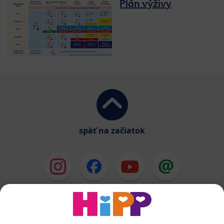
Plán výživy
späť na začiatok
HiPP Mlieka
HiPP Príkrmy