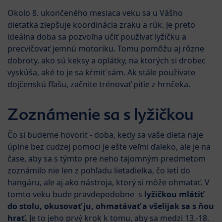
Okolo 8. ukončeného mesiaca veku sa u Vášho
dieťatka zlepšuje koordinácia zraku a rúk. Je preto
ideálna doba sa pozvoľna učiť používať lyžičku a
precvičovať jemnú motoriku. Tomu pomôžu aj rôzne
dobroty, ako sú keksy a oplátky, na ktorých si drobec
vyskúša, aké to je sa kŕmiť sám. Ak stále používate
dojčenskú fľašu, začnite trénovať pitie z hrnčeka.
Zoznámenie sa s lyžičkou
Čo si budeme hovoriť - doba, kedy sa vaše dieťa naje
úplne bez cudzej pomoci je ešte veľmi ďaleko, ale je na
čase, aby sa s týmto pre neho tajomným predmetom
zoznámilo nie len z pohľadu lietadielka, čo letí do
hangáru, ale aj ako nástroja, ktorý si môže ohmatať. V
tomto veku bude pravdepodobne s
lyžičkou mlátiť
do stolu, okusovať ju, ohmatávať a všelijak sa s ňou
hrať.
Je to jeho prvý krok k tomu, aby sa medzi 13.-18.