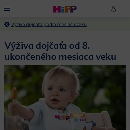
Skip to main content
HiPP B
Menü
Výživa dojčaťa podľa mesiaca veku
Výživa dojčaťa od 8.
ukončeného mesiaca veku