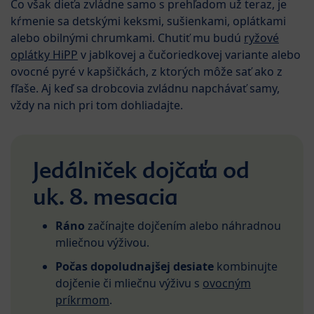
Čo však dieťa zvládne samo s prehľadom už teraz, je
kŕmenie sa detskými keksmi, sušienkami, oplátkami
alebo obilnými chrumkami. Chutiť mu budú
ryžové
oplátky HiPP
v jablkovej a čučoriedkovej variante alebo
ovocné pyré v kapšičkách, z ktorých môže sať ako z
fľaše. Aj keď sa drobcovia zvládnu napchávať samy,
vždy na nich pri tom dohliadajte.
Jedálniček dojčaťa od
uk. 8. mesacia
Ráno
začínajte dojčením alebo náhradnou
mliečnou výživou.
Počas dopoludnajšej desiate
kombinujte
dojčenie či mliečnu výživu s
ovocným
príkrmom
.