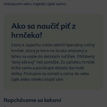
mesiacom veku najedlo úple samo.
Ako sa naučiť piť z
hrnčeka?
Cestu k úspechu môže uľahčiť špeciálny cvičný
hrnček, ktorý je hore na široko otvorený a
ľahko sa vojde do detských ručičiek. Obľúbený
“dvoj-úškový” tiež pomôže. Zo začiatku hrnček
držte sama a ponúkajte dieťaťu iba malé
dúšky. Postupne sa osmelí a začne do seba
čajík alebo mlieko klopiť sám.
Napchávame sa keksmi