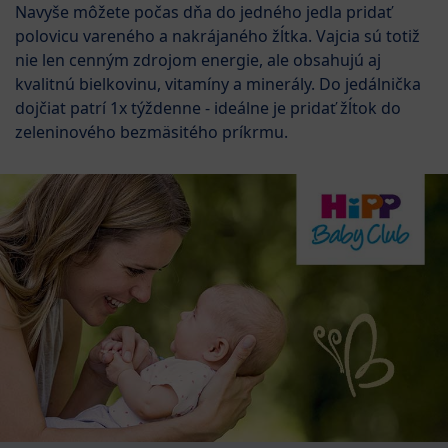
Navyše môžete počas dňa do jedného jedla pridať
polovicu vareného a nakrájaného žĺtka. Vajcia sú totiž
nie len cenným zdrojom energie, ale obsahujú aj
kvalitnú bielkovinu, vitamíny a minerály. Do jedálnička
dojčiat patrí 1x týždenne - ideálne je pridať žĺtok do
zeleninového bezmäsitého príkrmu.