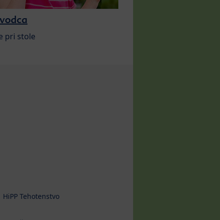
evodca
e pri stole
HiPP Tehotenstvo