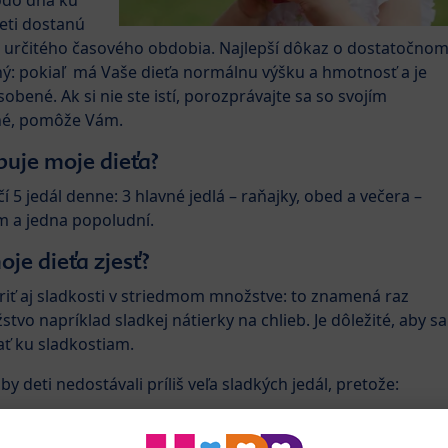
 odo dňa ku
eti dostanú
u určitého časového obdobia. Najlepší dôkaz o dostatočno
ý: pokiaľ má Vaše dieťa normálnu výšku a hmotnosť a je
bené. Ak si nie ste istí, porozprávajte sa so svojím
né, pomôže Vám.
buje moje dieťa?
 5 jedál denne: 3 hlavné jedlá – raňajky, obed a večera –
m a jedna popoludní.
je dieťa zjesť?
riť aj sladkosti v striedmom množstve: to znamená raz
vo napríklad sladkej nátierky na chlieb. Je dôležité, aby sa
ať ku sladkostiam.
y deti nedostávali príliš veľa sladkých jedál, pretože:
ladkej stravy poškodzuje zuby.