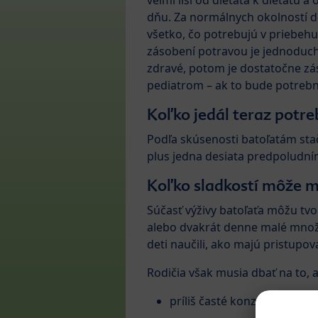
veľmi líši od dieťaťa k dieťaťu a
dňu. Za normálnych okolností d
všetko, čo potrebujú v priebeh
zásobení potravou je jednoduch
zdravé, potom je dostatočne záso
pediatrom – ak to bude potreb
Koľko jedál teraz potre
Podľa skúsenosti batoľatám stačí
plus jedna desiata predpoludní
Koľko sladkostí môže mo
Súčasť výživy batoľaťa môžu tvo
alebo dvakrát denne malé množst
deti naučili, ako majú pristupov
Rodičia však musia dbať na to, ab
príliš časté konzumovanie s