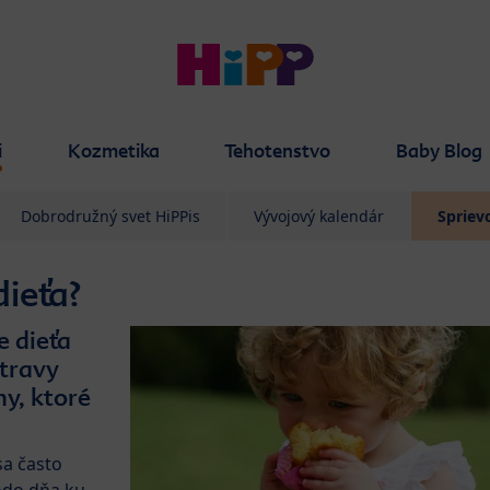
i
Kozmetika
Tehotenstvo
Baby Blog
Dobrodružný svet HiPPis
Vývojový kalendár
Spriev
ieťa?
e dieťa
travy
ny, ktoré
sa často