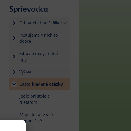
Sprievodca
m
Od batoliat po škôlkarov
Pestujeme v nich to
dobré
Zdravie malých detí -
tipy
Výživa
Často kladené otázky
Jedlo pri stole s
dieťaťom
Moje dieťa je veľmi
prieberčivé