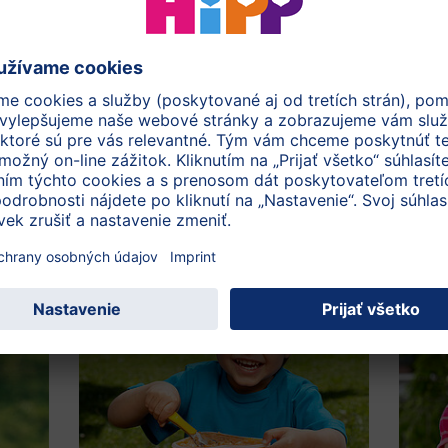
veľa kalórií a málo živín, ako sú napr. vitamíny a minerály.
o množstva sladkostí zvyšuje riziko nadváhy
ležitých živín.
dkosti medzi jedlami je ponúkať sladké jedlá v hlavnom
 na chlieb alebo trocha zmrzliny. Jedenie pomedzi hlavné
 a znižuje chuť na normálne jedlá.
aujímať: