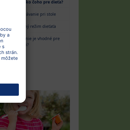
(current)
Koľko čoho pre dieťa?
Správanie pri stole
Pitný režim dieťaťa
Čo nie je vhodné pre
deti?