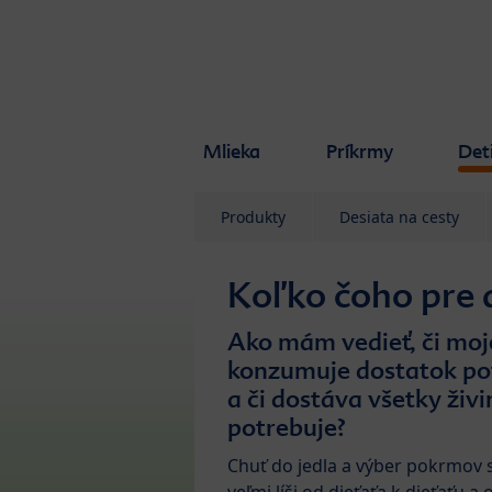
Skip to main content
Mlieka
Príkrmy
Det
Produkty
Desiata na cesty
Koľko čoho pre d
Ako mám vedieť, či moj
konzumuje dostatok po
a či dostáva všetky živi
potrebuje?
Chuť do jedla a výber pokrmov 