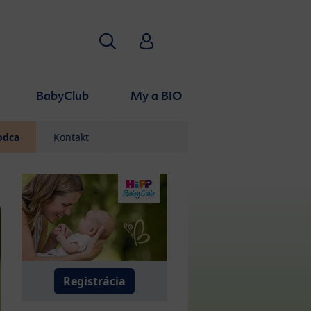
Hľadať
HiPP Babyclub
BabyClub
My a BIO
odca
Kontakt
Registrácia