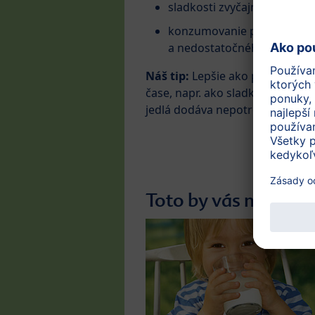
sladkosti zvyčajne obsahujú 
konzumovanie príliš veľkéh
a nedostatočného prísunu dô
Náš tip:
Lepšie ako podávať sla
čase, napr. ako sladkú nátierku
jedlá dodáva nepotrebné kalórie
Toto by vás mohlo z