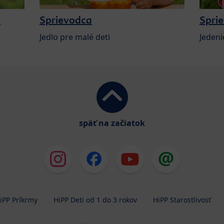
a
Sprievodca
Spri
Jedlo pre malé deti
Jedeni
späť na začiatok
iPP Príkrmy
HiPP Deti od 1 do 3 rokov
HiPP Starostlivosť