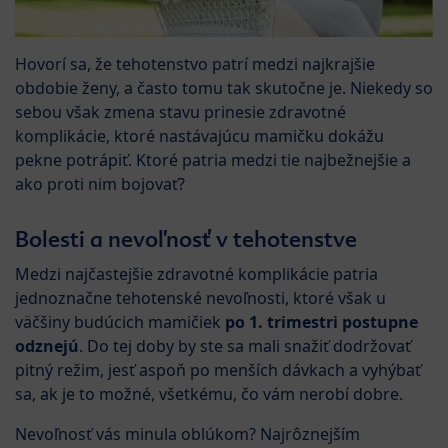
Hovorí sa, že tehotenstvo patrí medzi najkrajšie
obdobie ženy, a často tomu tak skutočne je. Niekedy so
sebou však zmena stavu prinesie zdravotné
komplikácie, ktoré nastávajúcu mamičku dokážu
pekne potrápiť. Ktoré patria medzi tie najbežnejšie a
ako proti nim bojovať?
Bolesti a nevoľnosť v tehotenstve
Medzi najčastejšie zdravotné komplikácie patria
jednoznačne tehotenské nevoľnosti, ktoré však u
väčšiny budúcich mamičiek
po 1. trimestri postupne
odznejú
. Do tej doby by ste sa mali snažiť dodržovať
pitný režim, jesť aspoň po menších dávkach a vyhýbať
sa, ak je to možné, všetkému, čo vám nerobí dobre.
Nevoľnosť vás minula oblúkom? Najrôznejším