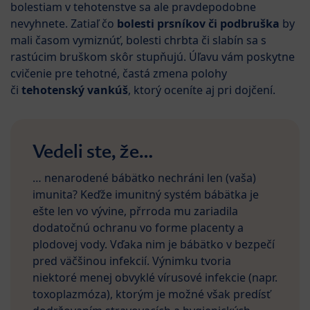
bolestiam v tehotenstve sa ale pravdepodobne
nevyhnete. Zatiaľ čo
bolesti prsníkov či podbruška
by
mali časom vymiznúť, bolesti chrbta či slabín sa s
rastúcim bruškom skôr stupňujú. Úľavu vám poskytne
cvičenie pre tehotné, častá zmena polohy
či
tehotenský vankúš
, ktorý oceníte aj pri dojčení.
Vedeli ste, že…
… nenarodené bábätko nechráni len (vaša)
imunita? Keďže imunitný systém bábätka je
ešte len vo vývine, přrroda mu zariadila
dodatočnú ochranu vo forme placenty a
plodovej vody. Vďaka nim je bábätko v bezpečí
pred väčšinou infekcií. Výnimku tvoria
niektoré menej obvyklé vírusové infekcie (napr.
toxoplazmóza), ktorým je možné však predísť