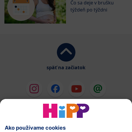
Čo sa deje v brušku
týždeň po týždni
späť na začiatok
HiPP Mlieka
HiPP Príkrmy
HiPP Deti od 1 do 3 rokov
HiPP Starostlivosť