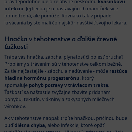
pravdepodobne ide o relatívne neškodnú
kvasinkovú
infekciu
. Jej liečba je u nastávajúcich mamičiek síce
obmedzená, ale pomôže. Rovnako tak v prípade
krvácania by ste mali čo najskôr navštíviť svojho lekára.
Hnačka v tehotenstve a ďalšie črevné
ťažkosti
Trápa vás hnačka, zápcha, plynatosť či bolesť brucha?
Problémy s trávením sú v tehotenstve celkom bežné.
Za tie najčastejšie - zápchu a nadúvanie - môže
rastúca
hladina hormónu progesterónu
, ktorý
spomaľuje
pohyb potravy v tráviacom trakte
.
Ťažkostí sa našťastie zvyčajne zbavíte pridanám
pohybu, tekutín, vlákniny a zakysaných mliečnych
výrobkov.
Ak v tehotenstve naopak trpíte hnačkou, príčinou bude
buď
diétna chyba
, alebo infekcie, ktoré opäť