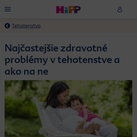
Skip to main content
HiPP B
Menü
Tehotenstvo
Najčastejšie zdravotné
problémy v tehotenstve a
ako na ne