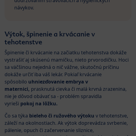
dodržovaním stravovacích a hygienických
návykov.
Výtok, špinenie a krvácanie v
tehotenstve
Špinenie či krvácanie na začiatku tehotenstva dokáže
vystrašiť aj skúsenú mamičku, nieto prvorodičku. Hoci
sa väčšinou nejedná o nič vážne, skutočnú príčinu
dokáže určiť iba váš lekár. Pokiaľ krvácanie
spôsobilo
uhniezďovanie embrya v
maternici,
prasknutá cievka či malá krvná zrazenina,
nie je dôvod obávať sa - problém spravidla
vyrieši
pokoj na lôžku.
Čo sa týka
bieleho či ružového výtoku
v tehotenstve,
záleží na okolnostiach. Ak výtok doprevádza svrbenie,
pálenie, opuch či začervenanie sliznice,