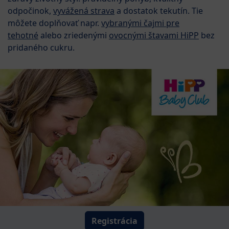
odpočinok,
vyvážená strava
a dostatok tekutín. Tie
môžete doplňovať napr.
vybranými čajmi pre
tehotné
alebo zriedenými
ovocnými štavami HiPP
bez
pridaného cukru.
Registrácia