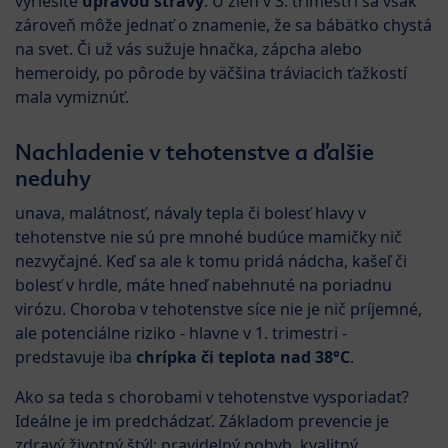
vyriešíte
úpravou stravy
. U žien v 3. trimestri sa však
zároveň môže jednať o znamenie, že sa bábätko chystá
na svet. Či už vás sužuje hnačka, zápcha alebo
hemeroidy, po pôrode by väčšina tráviacich ťažkostí
mala vymiznúť.
Nachladenie v tehotenstve a ďalšie
neduhy
unava, malátnosť, návaly tepla či bolesť hlavy v
tehotenstve nie sú pre mnohé budúce mamičky nič
nezvyčajné. Keď sa ale k tomu pridá nádcha, kašeľ či
bolesť v hrdle, máte hneď nabehnuté na poriadnu
virózu. Choroba v tehotenstve síce nie je nič príjemné,
ale potenciálne riziko - hlavne v 1. trimestri -
predstavuje iba
chrípka či teplota nad 38°C
.
Ako sa teda s chorobami v tehotenstve vysporiadať?
Ideálne je im predchádzať. Základom prevencie je
zdravý životný štýl: pravidelný pohyb, kvalitný