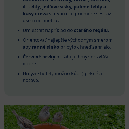
íl, tehly, jedľové šišky, pálené tehly a
kusy dreva
s otvormi o priemere šesť až
osem milimetrov.
Umiestniť napríklad do
starého regálu.
Orientovať najlepšie východným smerom,
aby
ranné slnko
príbytok hneď zahrialo.
Červené prvky
priťahujú hmyz obzvlášť
dobre.
Hmyzie hotely možno kúpiť, pekné a
hotové.