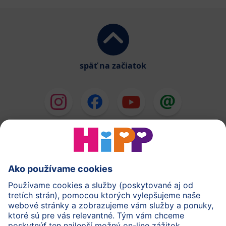
späť na začiatok
HiPP Mlieka
HiPP Príkrmy
HiPP Deti od 1 do 3 rokov
HiPP Starostlivosť
HiPP Tehotenstvo
Ochrana osobných údajov