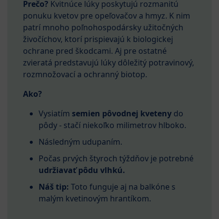
Prečo?
Kvitnúce lúky poskytujú rozmanitú
ponuku kvetov pre opeľovačov a hmyz. K nim
patrí mnoho poľnohospodársky užitočných
živočíchov, ktorí prispievajú k biologickej
ochrane pred škodcami. Aj pre ostatné
zvieratá predstavujú lúky dôležitý potravinový,
rozmnožovací a ochranný biotop.
Ako?
Vysiatím
semien pôvodnej kveteny
do
pôdy
- stačí niekoľko milimetrov hlboko.
Následným udupaním.
Počas prvých štyroch týždňov je potrebné
udržiavať pôdu vlhkú.
Náš tip:
Toto funguje aj na balkóne s
malým kvetinovým hrantíkom.