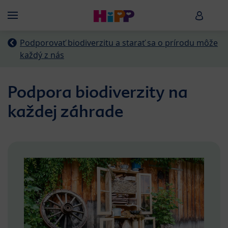
Skip to main content
HiPP B
Menü
Podporovať biodiverzitu a starať sa o prírodu môže
každý z nás
Podpora biodiverzity na
každej záhrade