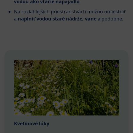
vodou ako vtáčie napájadlo
.
Na rozľahlejších priestranstvách možno umiestniť
a
naplniť vodou staré nádrže, vane
a podobne.
Kvetinové lúky