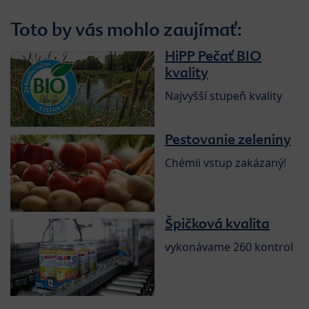
Toto by vás mohlo zaujímať:
HiPP Pečať BIO
kvality
Najvyšší stupeň kvality
Pestovanie zeleniny
Chémii vstup zakázaný!
Špičková kvalita
vykonávame 260 kontrol