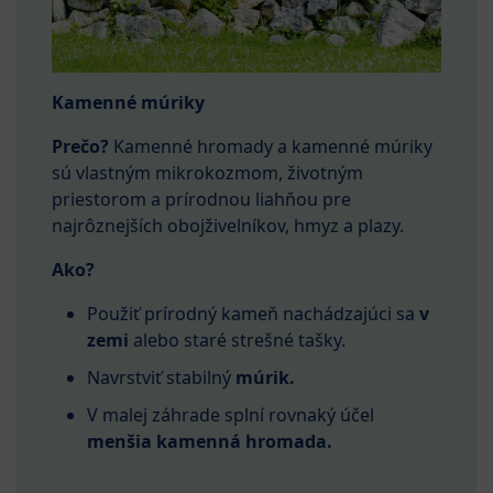
Kamenné múriky
Prečo?
Kamenné hromady a kamenné múriky
sú vlastným mikrokozmom, životným
priestorom a prírodnou liahňou pre
najrôznejších obojživelníkov, hmyz a plazy.
Ako?
Použiť prírodný kameň nachádzajúci sa
v
zemi
alebo staré strešné tašky.
Navrstviť stabilný
múrik.
V malej záhrade splní rovnaký účel
menšia kamenná hromada.