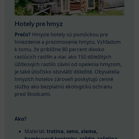
Hotely pre hmyz
Prečo?
Hmyzie hotely sú pomôckou pre
hniezdenie a prezimovanie hmyzu. Vzhľadom
k tomu, že približne 80 percent divoko
rastúcich rastlín a viac ako 150 dôležitých
úžitkových rastlín závisí od opelenia hmyzom,
je také útočisko obzvlášť dôležité. Obyvatelia
hmyzích hotelov zároveň poskytujú cenné
služby ako bezplatnú ekologickú ochranu
pred škodcami.
Ako
?
Materiál:
trstina, seno, slama,
bambusové kostrnky, raždie, rašelina,