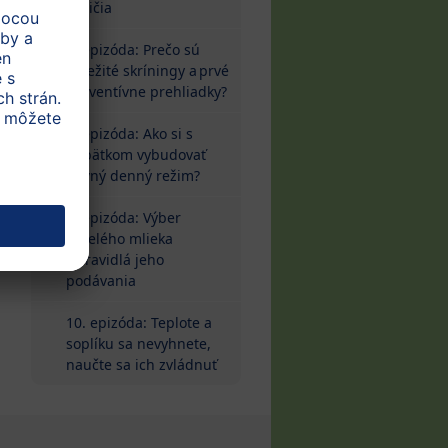
rodičia
7. epizóda: Prečo sú
dôležité skríningy a prvé
preventívne prehliadky?
8. epizóda: Ako si s
bábätkom vybudovať
pevný denný režim?
9. epizóda: Výber
umelého mlieka
a pravidlá jeho
podávania
10. epizóda: Teplote a
soplíku sa nevyhnete,
naučte sa ich zvládnuť