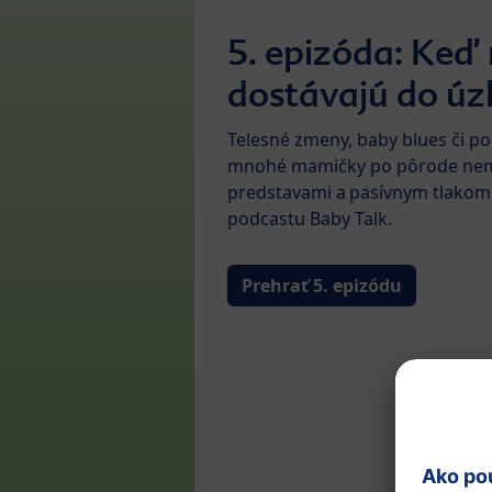
5. epizóda: Ke
dostávajú do úz
Telesné zmeny, baby blues či po
mnohé mamičky po pôrode nemi
predstavami a pasívnym tlakom s
podcastu Baby Talk.
Prehrať 5. epizódu