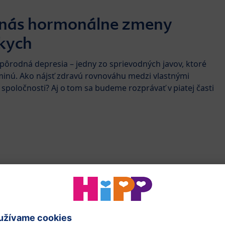
ď nás hormonálne zmeny
kych
pôrodná depresia – jedny zo sprievodných javov, ktoré
nú. Ako nájsť zdravú rovnováhu medzi vlastnými
poločnosti? Aj o tom sa budeme rozprávať v piatej časti