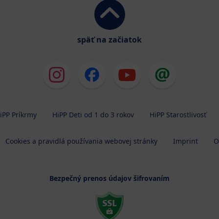
späť na začiatok
iPP Príkrmy
HiPP Deti od 1 do 3 rokov
HiPP Starostlivosť
Cookies a pravidlá používania webovej stránky
Imprint
O
Bezpečný prenos údajov šifrovaním