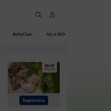
Hľadať
HiPP Babyclub
BabyClub
My a BIO
Registrácia