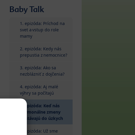
Baby Talk
1. epizóda: Príchod na
svet a vstup do role
mamy
2. epizóda: Kedy nás
prepustia z nemocnice?
3. epizóda: Ako sa
nezblázniť z dojčenia?
4. epizóda: Aj malé
výhry sa počítajú
5. epizóda: Keď nás
hormonálne zmeny
(current)
dostávajú do úzkych
6. epizóda: Už sme