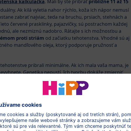
otenská kalkulačka
. Mali by ste pribrať
približne 11 až 15
viduálny. Ak kilá vyletia nahor rýchlo, koža ich nápor nemusí
stane zabrať najviac, teda na bruchu, prsiach, stehnách a
ieto červené prasklinky, pajazvičky, sú postrachom každej
lednú, ale nezmiznú nadobro. Rátajte s ich možnosťou a
rémom proti striám
od začiatku tehotenstva. Vhodné sú aj
itného mandľového oleja, ktorý podporuje pružnosť a
 v tehotenstve pribrali minimálne. Ak ich mala vaša mama, je
evyhnete. Genetika nepustí. Ich tvorbu dokáže zmierniť
že pokožky.
Neskôr ich možno do istej miery korigovať
.
j miery gény, ktoré ste zdedili. Určujú
typ pleti.
Je
bo
zmiešaná
? Má nábeh na červenanie, je až papierovo
lity pokožky sa odvíja priebeh jej biologického starnutia.