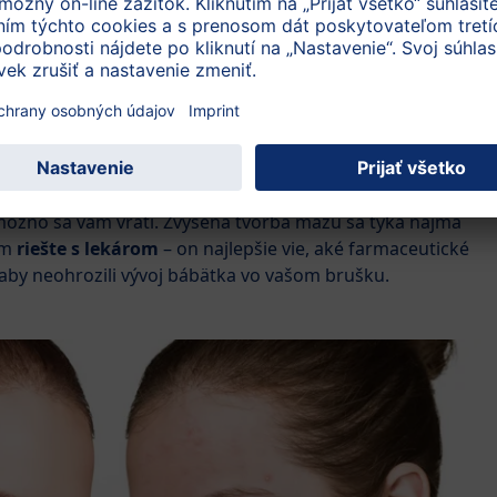
saťpäťky, no tento prirodzený proces možno do istej miery
to ani počas tehotenstva nezabúdajte na pravidelnú
jte vhodné produkty na ošetrovanie a skrášľovanie a vyhýbajte
ním. Vyskúšajte napríklad šetrnú
hotné ženy
.
tav
ožno sa vám vráti. Zvýšená tvorba mazu sa týka najmä
ém
riešte s lekárom
– on najlepšie vie, aké farmaceutické
aby neohrozili vývoj bábätka vo vašom brušku.