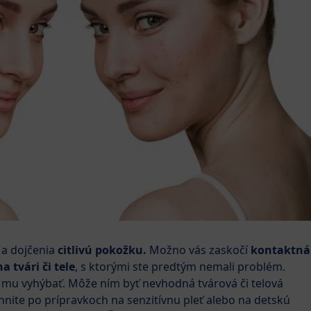
 a dojčenia
citlivú pokožku.
Možno vás zaskočí
kontaktná
 tvári či tele
, s ktorými ste predtým nemali problém.
a mu vyhýbať. Môže ním byť nevhodná tvárová či telová
nite po prípravkoch na senzitívnu pleť alebo na detskú