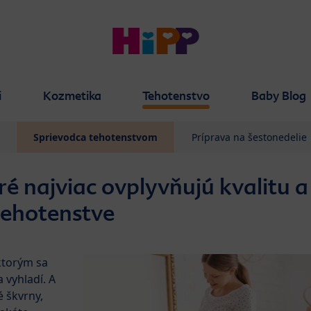
i
Kozmetika
Tehotenstvo
Baby Blog
Sprievodca tehotenstvom
Príprava na šestonedelie
ré najviac ovplyvňujú kvalitu a
tehotenstve
ktorým sa
 vyhladí. A
 škvrny,