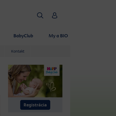
Hľadať
HiPP Babyclub
BabyClub
My a BIO
Kontakt
Registrácia