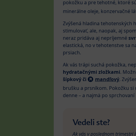
pokožku a pre tehotné, ktoré s
minerálne oleje, konzervačné lát
Zvýšená hladina tehotenských 
stimulovať, ale, naopak, aj sp
neraz pridáva aj nepríjemné
sv
elastická, no v tehotenstve sa
prsiach.
Ak vás trápi suchá pokožka, nep
hydratačnými zložkami
. Možn
šípkový či
mandľový
. Zvýše
brušku a prsníkom. Pokožku si n
denne – a najmä po sprchovaní s
Vedeli ste?
Ak vás v poslednom trimestri i