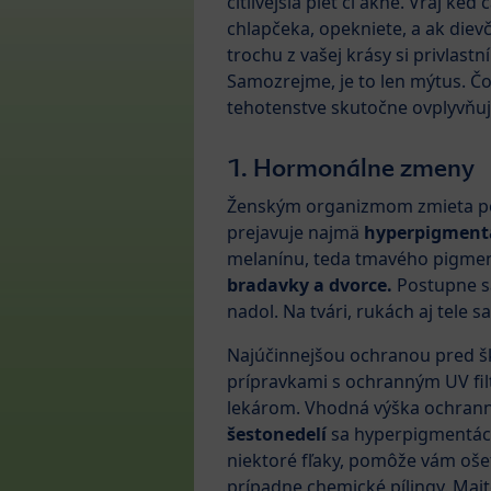
citlivejšia pleť či akné. Vraj keď 
chlapčeka, opekniete, a ak diev
trochu z vašej krásy si privlastní
Samozrejme, je to len mýtus. Čo
tehotenstve skutočne ovplyvňuj
1. Hormonálne zmeny
Ženským organizmom zmieta poč
prejavuje najmä
hyperpigment
melanínu, teda tmavého pigmen
bradavky a dvorce.
Postupne sa
nadol. Na tvári, rukách aj tele 
Najúčinnejšou ochranou pred šk
prípravkami s ochranným UV filt
lekárom. Vhodná výška ochranné
šestonedelí
sa hyperpigmentác
niektoré fľaky, pomôže vám oše
prípadne chemické pílingy. Majt