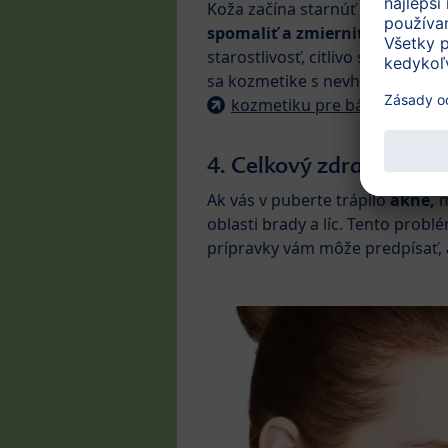
Koža začína starnúť už od dvad
spomaliť a zmierniť.
Práve pre
starostlivosť, citlivo si vybera
sa kozmetike s nevhodným zlože
kozmetiku pre bábätká a te
4. Celkový zdravotný s
Ak vás v puberte trápilo
akné,
m
oblasti brady a líc. Tento probl
prípravky vám môže predpísať, 