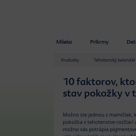
Skip to main content
Mlieka
Príkrmy
Det
Produkty
Tehotenský kalendár
10 faktorov, kto
stav pokožky v 
Možno ste jednou z mamičiek, 
pokožka v tehotenstve rozžiari a
možno vás potrápia pigmentové