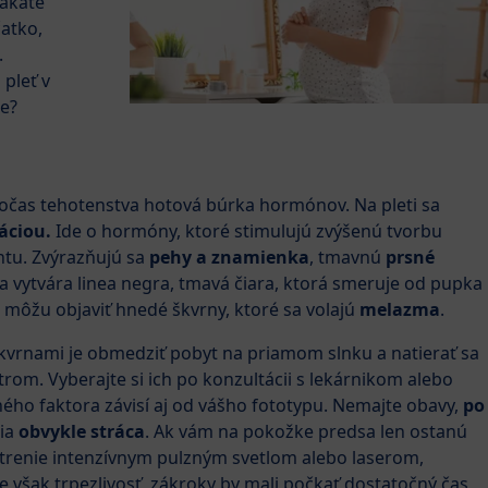
čakáte
čatko,
.
 pleť v
e?
as tehotenstva hotová búrka hormónov. Na pleti sa
áciou.
Ide o hormóny, ktoré stimulujú zvýšenú tvorbu
tu. Zvýrazňujú sa
pehy a znamienka
, tmavnú
prsné
 vytvára linea negra, tmavá čiara, ktorá smeruje od pupka
sa môžu objaviť hnedé škvrny, ktoré sa volajú
melazma
.
vrnami je obmedziť pobyt na priamom slnku a natierať sa
rom. Vyberajte si ich po konzultácii s lekárnikom alebo
ho faktora závisí aj od vášho fototypu. Nemajte obavy,
po
ia
obvykle stráca
. Ak vám na pokožke predsa len ostanú
trenie intenzívnym pulzným svetlom alebo laserom,
e však trpezlivosť, zákroky by mali počkať dostatočný čas