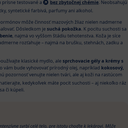
ú prísne testované a
bez zbytočnej chémie
. Neobsahujú
ky, syntetické farbivá, parfumy ani alkohol.
hormónov môže činnosť mazových žliaz nielen nadmerne
omaľovať. Dôsledkom je
suchá pokožka
. K pocitu suchosti sa
rbenie
, najmä vo vyššom štádiu tehotenstva. Koža je síce
 nadmerne rozťahuje – najmä na brušku, stehnách, zadku a
oužívajte klasické mydlo, ale
sprchovacie gély a krémy s
o vám bude vyhovovať prírodný olej, napríklad
kokosový,
nú pozornosť venujte nielen tvári, ale aj koži na rastúcom
atierajte, kedykoľvek máte pocit suchosti – aj niekoľko ráz
a či kúpeli.
ntenzívne svrbí celé telo, pre istotu choďte k lekárovi. Môže