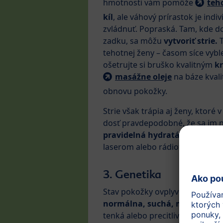
hmotnosti vám pomôže
teh
kíl
, ale váhový prírastok je indi
zvládnuť. Popraská. Tam, kde do
zadku, sa môžu
vytvoriť strie.
T
tehotnej ženy – časom síce vyb
ošetrujte si bruško kvalitným
k
masážne oleje
na báze kval
obnovu pokožky.
Strie však trápia aj ženy, ktoré
dosť pravdepodobné, že sa im n
pravidelná hydratácia a masá
laserom alebo rádiofrekvenciou
3. Genetika
Stav pokožky ovplyvňujú do veľke
normálna, suchá, mastná
ale
tenká alebo precitlivená? Od kva