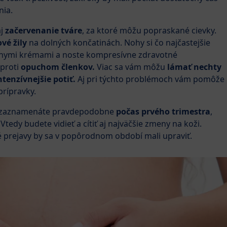
nia.
aj
začervenanie tváre
, za ktoré môžu popraskané cievky.
ové žily
na dolných končatinách. Nohy si čo najčastejšie
iálnymi krémami a noste kompresívne zdravotné
 proti
opuchom členkov.
Viac sa vám môžu
lámať nechty
ntenzívnejšie potiť.
Aj pri týchto problémoch vám pomôže
prípravky.
zaznamenáte pravdepodobne
počas prvého trimestra
,
Vtedy budete vidieť a cítiť aj najväčšie zmeny na koži.
é prejavy by sa v popôrodnom období mali upraviť.