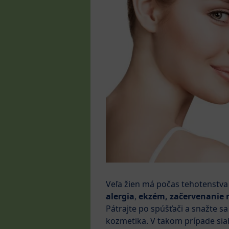
Veľa žien má počas tehotenstva
alergia
,
ekzém, začervenanie na
Pátrajte po spúšťači a snažte s
kozmetika. V takom prípade siah