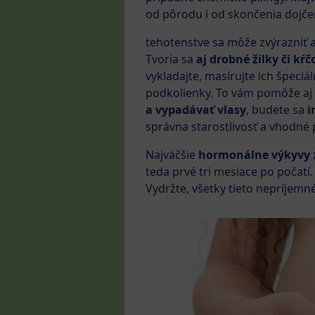
od pôrodu i od skončenia dojče
tehotenstve sa môže zvýrazniť 
Tvoria sa
aj drobné žilky či kŕč
vykladajte, masírujte ich špec
podkolienky. To vám pomôže aj
a vypadávať vlasy
, budete sa
i
správna starostlivosť a vhodné 
Najväčšie
hormonálne výkyvy
teda prvé tri mesiace po počatí. 
Vydržte, všetky tieto nepríjemn