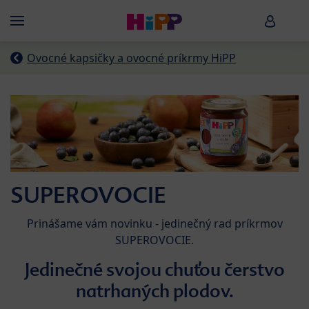
Skip to main content
HiPP B
Menü
Ovocné kapsičky a ovocné príkrmy HiPP
SUPEROVOCIE
Prinášame vám novinku - jedinečný rad príkrmov
SUPEROVOCIE.
Jedinečné svojou chuťou čerstvo
natrhaných plodov.