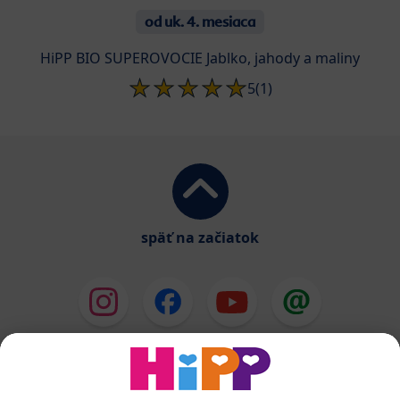
od uk. 4. mesiaca
HiPP BIO SUPEROVOCIE Jablko, jahody a maliny
5
(1)
späť na začiatok
HiPP Mlieka
HiPP Príkrmy