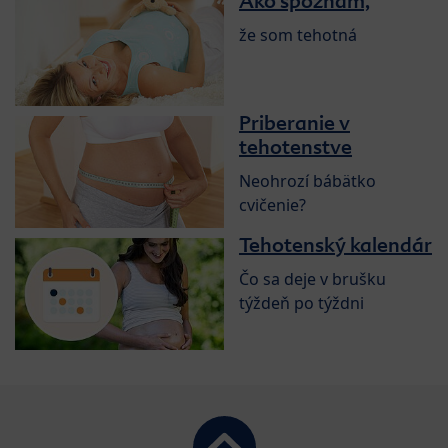
Ako spoznám,
že som tehotná
Priberanie v
tehotenstve
Neohrozí bábätko
cvičenie?
Tehotenský kalendár
Čo sa deje v brušku
týždeň po týždni