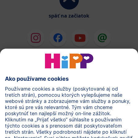
späť na začiatok
HiPP Mlieka
HiPP Príkrmy
HiPP Deti od 1 do 3 rokov
HiPP Starostlivosť
HiPP Tehotenstvo
Ochrana osobných údajov
Cookies a pravidlá používania webovej stránky
Imprint
O spoločnosti HiPP
Kontakt