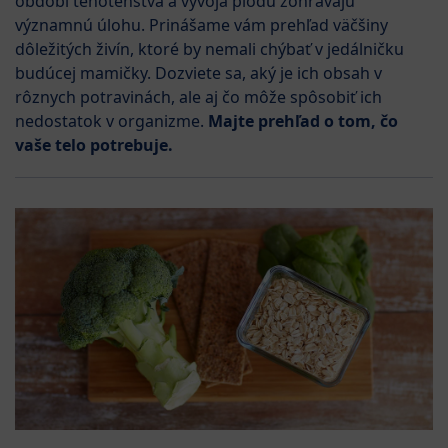
období tehotenstva a vývoja plodu zohrávajú
významnú úlohu. Prinášame vám prehľad väčšiny
dôležitých živín, ktoré by nemali chýbať v jedálničku
budúcej mamičky. Dozviete sa, aký je ich obsah v
rôznych potravinách, ale aj čo môže spôsobiť ich
nedostatok v organizme.
Majte prehľad o tom, čo
vaše telo potrebuje.