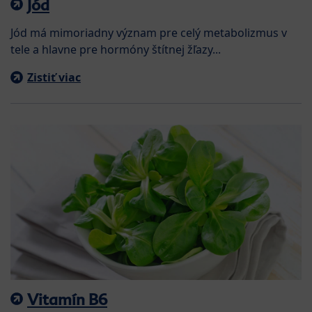
Jód
Jód má mimoriadny význam pre celý metabolizmus v
tele a hlavne pre hormóny štítnej žľazy...
Zistiť viac
Vitamín B6