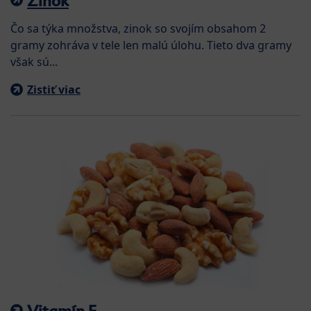
Zinok
Čo sa týka množstva, zinok so svojím obsahom 2
gramy zohráva v tele len malú úlohu. Tieto dva gramy
však sú...
Zistiť viac
Vitamín E