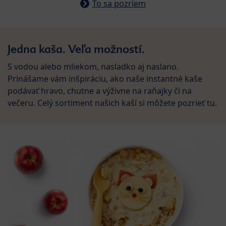
To sa pozriem
Jedna kaša. Veľa možností.
S vodou alebo mliekom, nasladko aj naslano.
Prinášame vám inšpiráciu, ako naše instantné kaše
podávať hravo, chutne a výživne na raňajky či na
večeru. Celý sortiment našich kaší si môžete pozrieť tu.