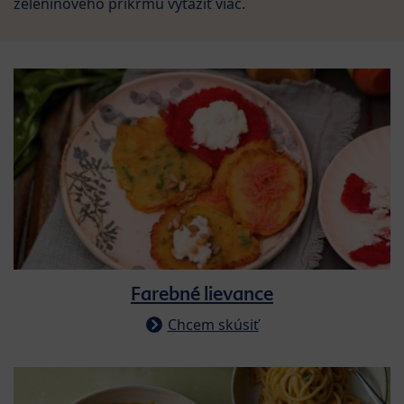
zeleninového príkrmu vyťažiť viac.
Farebné lievance
Chcem skúsiť