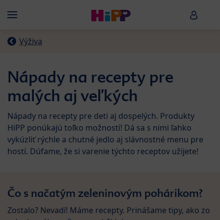
Skip to main content
HiPP B
Menü
Výživa
Nápady na recepty pre
malých aj veľkých
Nápady na recepty pre deti aj dospelých. Produkty
HiPP ponúkajú toľko možností! Dá sa s nimi ľahko
vykúzliť rýchle a chutné jedlo aj slávnostné menu pre
hostí. Dúfame, že si varenie týchto receptov užijete!
Čo s načatým zeleninovým pohárikom?
Zostalo? Nevadí! Máme recepty. Prinášame tipy, ako zo