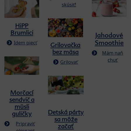
skúsiť!
HiPP
Brumlici
Jahodové
Smoothie
Idem piecť
Grilovačka
bez mäsa
Mám naň
chuť
Grilovať
Morčací
sendvič a
müsli
Detská párty
guličky
sa môže
Pripraviť
začať
olovrant