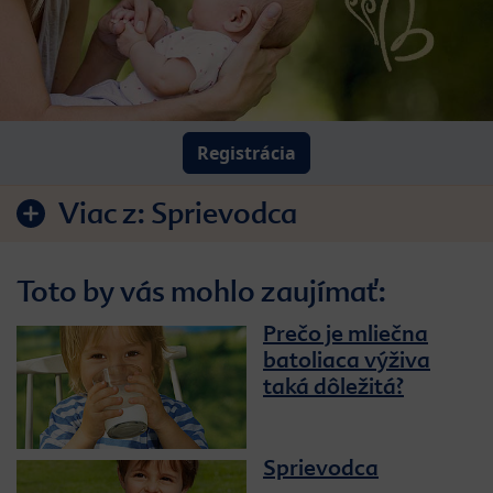
Registrácia
Viac z:
Sprievodca
Toto by vás mohlo zaujímať:
Prečo je mliečna
batoliaca výživa
taká dôležitá?
Sprievodca