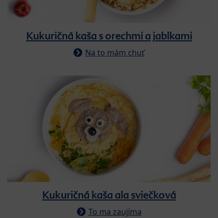
Kukuričná kaša s orechmi a jablkami
Na to mám chuť
Kukuričná kaša ala sviečková
To ma zaujíma