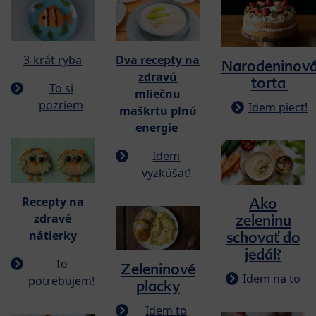
3-krát ryba
​​​Dva recepty na
Narodeninov
zdravú
torta
To si
mliečnu
pozriem
Idem piecť!
maškrtu plnú
energie
Idem
vyzkúšať!
Recepty na
Ako
zdravé
zeleninu
nátierky
schovať do
jedál?
To
Zeleninové
Idem na to
potrebujem!
placky
Idem to