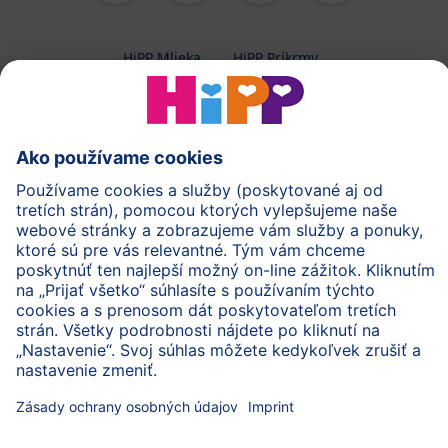
HiPP Mlieka
HiPP Príkrmy
HiPP Deti od 1 do 3 rokov
HiPP Starostlivosť
HiPP Tehotenstvo
Ochrana osobných údajov
Cookies a pravidlá používania webovej stránky
Imprint
O spoločnosti HiPP
Kontakt
Bezpečný prenos údajov šifrovaním