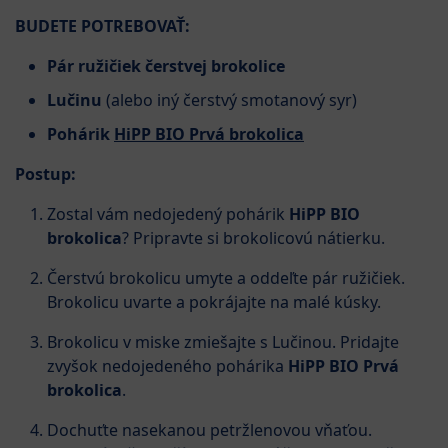
BUDETE POTREBOVAŤ:
Pár ružičiek čerstvej brokolice
Lučinu
(alebo iný čerstvý smotanový syr)
Pohárik
HiPP BIO Prvá brokolica
Postup:
Zostal vám nedojedený pohárik
HiPP BIO
brokolica
? Pripravte si brokolicovú nátierku.
Čerstvú brokolicu umyte a oddeľte pár ružičiek.
Brokolicu uvarte a pokrájajte na malé kúsky.
Brokolicu v miske zmiešajte s Lučinou. Pridajte
zvyšok nedojedeného pohárika
HiPP BIO Prvá
brokolica
.
Dochuťte nasekanou petržlenovou vňaťou.