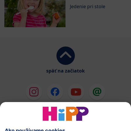
Jedenie pri stole
späť na začiatok
HiPP Mlieka
HiPP Príkrmy
HiPP Deti od 1 do 3 rokov
HiPP Starostlivosť