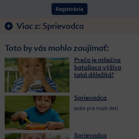
Registrácia
Viac z:
Sprievodca
Toto by vás mohlo zaujímať:
Prečo je mliečna
batoliaca výživa
taká dôležitá?
Sprievodca
Jedlo pre malé deti
Sprievodca