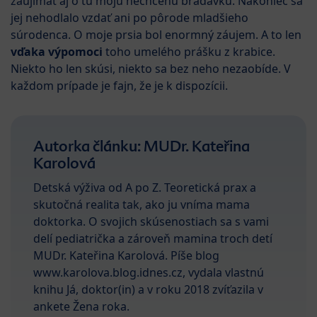
zaujímať aj o tú moju nechcenú bradavku. Nakoniec sa
jej nehodlalo vzdať ani po pôrode mladšieho
súrodenca. O moje prsia bol enormný záujem. A to len
vďaka výpomoci
toho umelého prášku z krabice.
Niekto ho len skúsi, niekto sa bez neho nezaobíde. V
každom prípade je fajn, že je k dispozícii.
Autorka článku: MUDr. Kateřina
Karolová
Detská výživa od A po Z. Teoretická prax a
skutočná realita tak, ako ju vníma mama
doktorka. O svojich skúsenostiach sa s vami
delí pediatrička a zároveň mamina troch detí
MUDr. Kateřina Karolová. Píše blog
www.karolova.blog.idnes.cz, vydala vlastnú
knihu Já, doktor(in) a v roku 2018 zvíťazila v
ankete Žena roka.