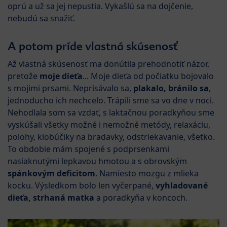
oprú a už sa jej nepustia. Vykašlú sa na dojčenie,
nebudú sa snažiť.
A potom príde vlastná skúsenosť
Až vlastná skúsenosť ma donútila prehodnotiť názor,
pretože
moje dieťa
... Moje dieťa od počiatku bojovalo
s mojimi prsami. Neprisávalo sa,
plakalo, bránilo sa
,
jednoducho ich nechcelo. Trápili sme sa vo dne v noci.
Nehodlala som sa vzdať, s laktačnou poradkyňou sme
vyskúšali všetky možné i nemožné metódy, relaxáciu,
polohy, klobúčiky na bradavky, odstriekavanie, všetko.
To obdobie mám spojené s podprsenkami
nasiaknutými lepkavou hmotou a s obrovským
spánkovým deficitom
. Namiesto mozgu z mlieka
kocku. Výsledkom bolo len vyčerpané,
vyhladované
dieťa, strhaná matka
a poradkyňa v koncoch.