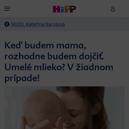
Skip to main content
HiPP B
Menü
MUDr. Kateřina Karolová
Keď budem mama,
rozhodne budem dojčiť.
Umelé mlieko? V žiadnom
prípade!