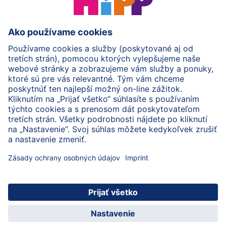
HiPP Mlieka
HiPP Príkrmy
HiPP Deti od 1 do 3 rokov
HiPP Starostlivosť
HiPP Tehotenstvo
Ochrana osobných údajov
Cookies a pravidlá používania webovej stránky
Imprint
O spoločnosti HiPP
Kontakt
Bezpečný prenos údajov šifrovaním
© 2026 HiPP
Zaregistrujte sa do BabyClubu