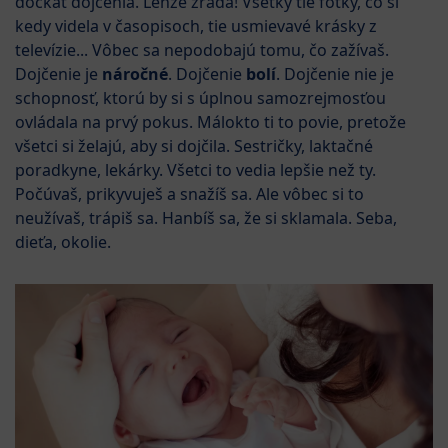
dočkať dojčenia. Lenže zrada! Všetky tie fotky, čo si
kedy videla v časopisoch, tie usmievavé krásky z
televízie... Vôbec sa nepodobajú tomu, čo zažívaš.
Dojčenie je
náročné
. Dojčenie
bolí
. Dojčenie nie je
schopnosť, ktorú by si s úplnou samozrejmosťou
ovládala na prvý pokus. Málokto ti to povie, pretože
všetci si želajú, aby si dojčila. Sestričky, laktačné
poradkyne, lekárky. Všetci to vedia lepšie než ty.
Počúvaš, prikyvuješ a snažíš sa. Ale vôbec si to
neužívaš, trápiš sa. Hanbíš sa, že si sklamala. Seba,
dieťa, okolie.