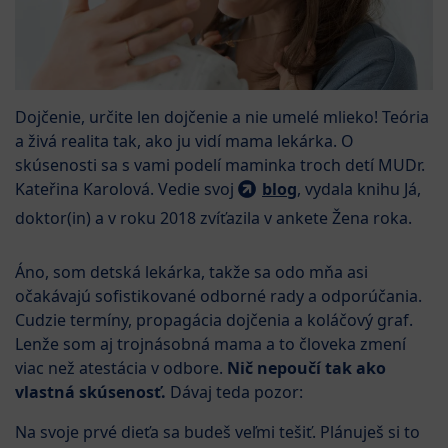
Dojčenie, určite len dojčenie a nie umelé mlieko! Teória
a živá realita tak, ako ju vidí mama lekárka. O
skúsenosti sa s vami podelí maminka troch detí MUDr.
Kateřina Karolová. Vedie svoj
blog
, vydala knihu Já,
doktor(in) a v roku 2018 zvíťazila v ankete Žena roka.
Áno, som detská lekárka, takže sa odo mňa asi
očakávajú sofistikované odborné rady a odporúčania.
Cudzie termíny, propagácia dojčenia a koláčový graf.
Lenže som aj trojnásobná mama a to človeka zmení
viac než atestácia v odbore.
Nič nepoučí tak ako
vlastná skúsenosť.
Dávaj teda pozor:
Na svoje prvé dieťa sa budeš veľmi tešiť. Plánuješ si to