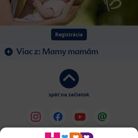
Registrácia
Viac z:
Mamy mamám
späť na začiatok