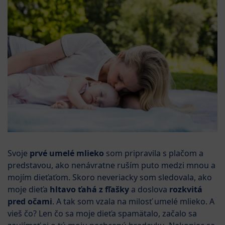
Svoje
prvé umelé mlieko
som pripravila s plačom a
predstavou, ako nenávratne ruším puto medzi mnou a
mojím dieťaťom. Skoro neveriacky som sledovala, ako
moje dieťa
hltavo ťahá z fľašky
a doslova
rozkvitá
pred očami
. A tak som vzala na milosť umelé mlieko. A
vieš čo? Len čo sa moje dieťa spamätalo, začalo sa