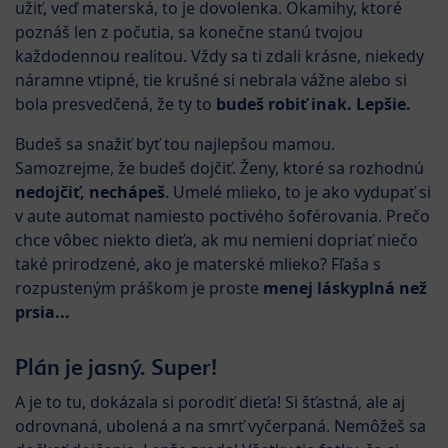
užiť, veď materská, to je dovolenka. Okamihy, ktoré
poznáš len z počutia, sa konečne stanú tvojou
každodennou realitou. Vždy sa ti zdali krásne, niekedy
náramne vtipné, tie krušné si nebrala vážne alebo si
bola presvedčená, že ty to
budeš robiť inak. Lepšie.
Budeš sa snažiť byť tou najlepšou mamou.
Samozrejme, že budeš dojčiť. Ženy, ktoré sa rozhodnú
nedojčiť, nechápeš
. Umelé mlieko, to je ako vydupať si
v aute automat namiesto poctivého šoférovania. Prečo
chce vôbec niekto dieťa, ak mu nemieni dopriať niečo
také prirodzené, ako je materské mlieko? Fľaša s
rozpusteným práškom je proste
menej láskyplná než
prsia...
Plán je jasný. Super!
A je to tu, dokázala si porodiť dieťa! Si šťastná, ale aj
odrovnaná, ubolená a na smrť vyčerpaná. Nemôžeš sa