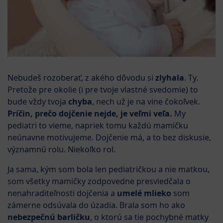
Nebudeš rozoberať, z akého dôvodu si
zlyhala
. Ty.
Pretože pre okolie (i pre tvoje vlastné svedomie) to
bude vždy tvoja
chyba
, nech už je na vine čokoľvek.
Príčin, prečo dojčenie nejde, je veľmi veľa.
My
pediatri to vieme, napriek tomu každú mamičku
neúnavne motivujeme. Dojčenie má, a to bez diskusie,
významnú rolu. Niekoľko rol.
Ja sama, kým som bola len pediatričkou a nie matkou,
som všetky mamičky zodpovedne presviedčala o
nenahraditeľnosti dojčenia a
umelé mlieko
som
zámerne odsúvala do úzadia. Brala som ho ako
nebezpečnú barličku
, o ktorú sa tie pochybné matky